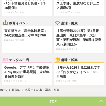
ベント情報おまとめ便＜8/9-
ス工学部、生成AIなどジュニ
15開催＞
ア講座6選
2026.8.7 Fri 19:45
2026.7.30 Thu 11:15
教育イベント
生活・健康
東京都市大「科学体験教室」
【高校野球2026夏】第4日青
24の実験企画…小中向け9/6
森山田・東日大昌平・大分
商・英明が勝利、第5日は花巻
2026.8.7 Fri 18:15
東vs新田ほか
2026.8.9 Sun 9:15
デジタル生活
趣味・娯楽
Google、アプリ向け年齢確認
【夏休み2026】魚に触れて学
APIを年内に世界展開…未成年
ぶ「おさかな」イベント8/8…
者保護を強化
川崎市
2026.7.31 Fri 13:45
2026.8.7 Fri 10:45
ホーム
›
教育ICT
›
高校生
›
記事
›
写真・画像
TOP