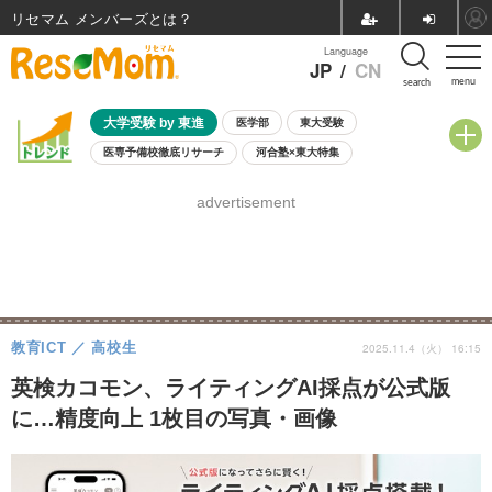
リセマム メンバーズ
Language
JP
/
CN
menu
search
大学受験 by 東進
医学部
東大受験
医専予備校徹底リサーチ
河合塾×東大特集
親子で考える大学選び
高校受験
中学受験
小学校受験
advertisement
共通テスト
夏休み
8月開催学校説明会・相談会
8月開催イベント・WS
全国公立高校 過去問
人気記事
自由研究教材（小学生向け）
自由研究教材（中学生向け）
ランキング
教育ICT
高校生
2025.11.4（火） 16:15
英検カコモン、ライティングAI採点が公式版
に…精度向上 1枚目の写真・画像