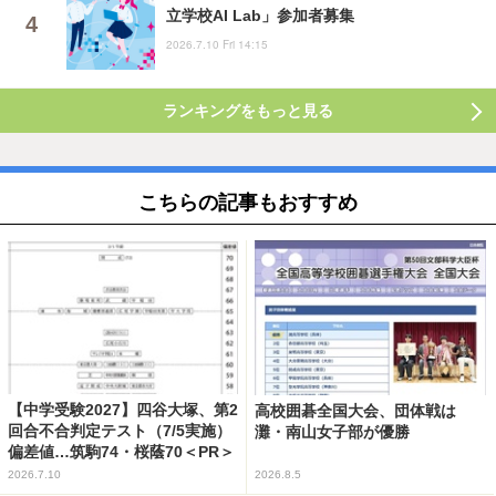
立学校AI Lab」参加者募集
2026.7.10 Fri 14:15
ランキングをもっと見る
こちらの記事もおすすめ
【中学受験2027】四谷大塚、第2
高校囲碁全国大会、団体戦は
回合不合判定テスト（7/5実施）
灘・南山女子部が優勝
偏差値…筑駒74・桜蔭70＜PR＞
2026.7.10
2026.8.5