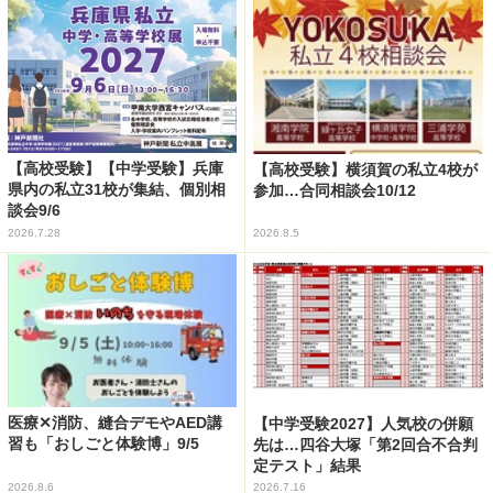
【高校受験】【中学受験】兵庫
【高校受験】横須賀の私立4校が
県内の私立31校が集結、個別相
参加…合同相談会10/12
談会9/6
2026.7.28
2026.8.5
医療✕消防、縫合デモやAED講
【中学受験2027】人気校の併願
習も「おしごと体験博」9/5
先は…四谷大塚「第2回合不合判
定テスト」結果
2026.8.6
2026.7.16