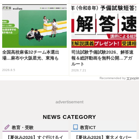
全国高校麻雀32チーム本選出
司法試験予備試験2026、解答速
場…麻布や大阪星光、東海も
報＆総評動画を無料公開…アガ
ルート
2026.8.5
2026.7.21
Recommended by
advertisement
NEWS CATEGORY
教育・受験
教育ICT
【夏休み2026】すぐ行けるイ
【夏休み2026】東大メタバー