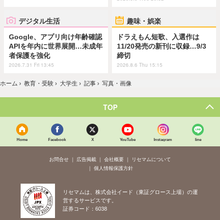
デジタル生活
趣味・娯楽
Google、アプリ向け年齢確認
ドラえもん短歌、入選作は
APIを年内に世界展開…未成年
11/20発売の新刊に収録…9/3
者保護を強化
締切
2026.7.31 Fri 13:45
2026.8.6 Thu 15:15
ホーム
›
教育・受験
›
大学生
›
記事
›
写真・画像
TOP
Home
Facebook
X
YouTube
Instagram
line
お問合せ
広告掲載
会社概要
リセマムについて
個人情報保護方針
リセマムは、株式会社イード（東証グロース上場）の運
営するサービスです。
証券コード：6038