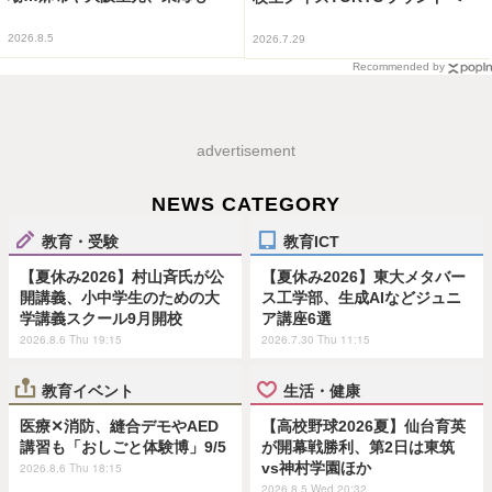
2026.8.5
2026.7.29
Recommended by
advertisement
NEWS CATEGORY
教育・受験
教育ICT
【夏休み2026】村山斉氏が公
【夏休み2026】東大メタバー
開講義、小中学生のための大
ス工学部、生成AIなどジュニ
学講義スクール9月開校
ア講座6選
2026.8.6 Thu 19:15
2026.7.30 Thu 11:15
教育イベント
生活・健康
医療✕消防、縫合デモやAED
【高校野球2026夏】仙台育英
講習も「おしごと体験博」9/5
が開幕戦勝利、第2日は東筑
vs神村学園ほか
2026.8.6 Thu 18:15
2026.8.5 Wed 20:32