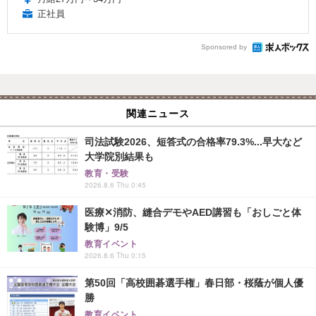
正社員
Sponsored by
関連ニュース
司法試験2026、短答式の合格率79.3%...早大など
大学院別結果も
教育・受験
2026.8.6 Thu 0:45
医療✕消防、縫合デモやAED講習も「おしごと体
験博」9/5
教育イベント
2026.8.6 Thu 0:15
第50回「高校囲碁選手権」春日部・桜蔭が個人優
勝
教育イベント