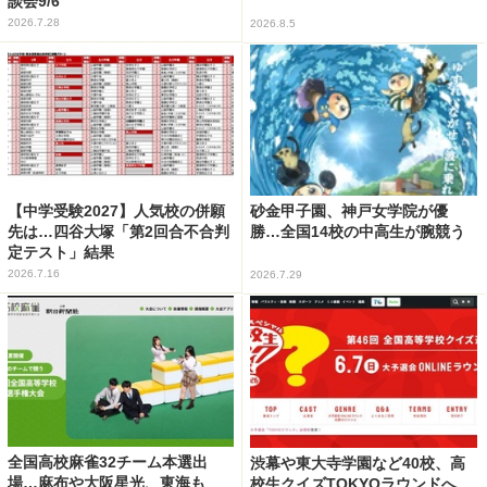
談会9/6
2026.7.28
2026.8.5
【中学受験2027】人気校の併願
砂金甲子園、神戸女学院が優
先は…四谷大塚「第2回合不合判
勝…全国14校の中高生が腕競う
定テスト」結果
2026.7.16
2026.7.29
全国高校麻雀32チーム本選出
渋幕や東大寺学園など40校、高
場…麻布や大阪星光、東海も
校生クイズTOKYOラウンドへ