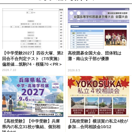
【中学受験2027】四谷大塚、第2
高校囲碁全国大会、団体戦は
回合不合判定テスト（7/5実施）
灘・南山女子部が優勝
偏差値…筑駒74・桜蔭70＜PR＞
2026.7.10
2026.8.5
【高校受験】【中学受験】兵庫
【高校受験】横須賀の私立4校が
県内の私立31校が集結、個別相
参加…合同相談会10/12