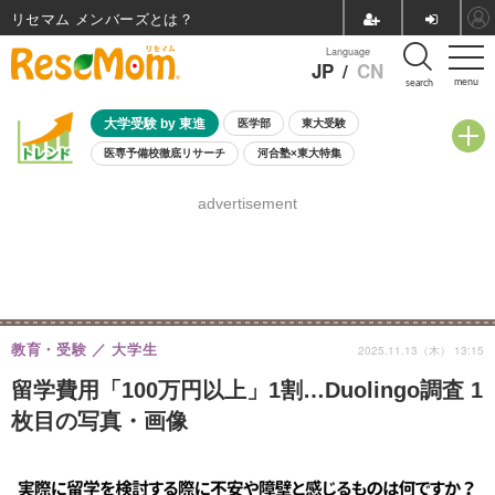
リセマム メンバーズ
Language
JP
/
CN
menu
search
大学受験 by 東進
医学部
東大受験
医専予備校徹底リサーチ
河合塾×東大特集
親子で考える大学選び
高校受験
中学受験
小学校受験
advertisement
共通テスト
夏休み
8月開催学校説明会・相談会
8月開催イベント・WS
全国公立高校 過去問
人気記事
自由研究教材（小学生向け）
自由研究教材（中学生向け）
ランキング
教育・受験
大学生
2025.11.13（木） 13:15
留学費用「100万円以上」1割…Duolingo調査 1
枚目の写真・画像