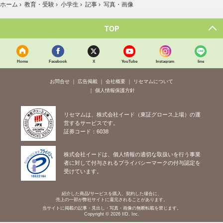
ホーム
›
教育・受験
›
小学生
›
記事
›
写真・画像
TOP
Home
Facebook
X
YouTube
Instagram
line
お問合せ
広告掲載
会社概要
リセマムについて
個人情報保護方針
リセマムは、株式会社イード（東証グロース上場）の運
営するサービスです。
証券コード：6038
株式会社イードは、個人情報の適切な取扱いを行う事業
者に対して付与されるプライバシーマークの付与認定を
受けています。
紹介した商品/サービスを購入、契約した場合に、
売上の一部が弊社サイトに還元されることがあります。
当サイトに掲載の記事・見出し・写真・画像の無断転載を禁じます。
Copyright © 2026 IID, Inc.