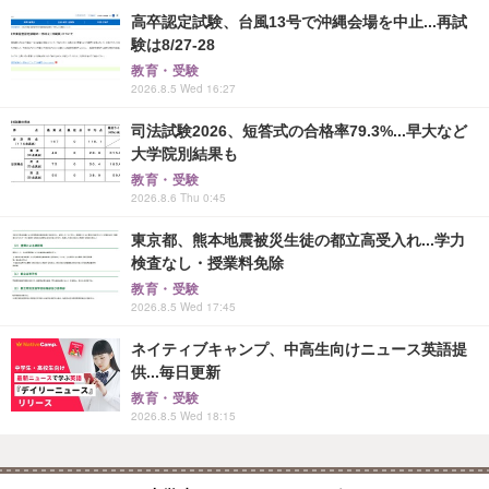
高卒認定試験、台風13号で沖縄会場を中止...再試
験は8/27-28
教育・受験
2026.8.5 Wed 16:27
司法試験2026、短答式の合格率79.3%...早大など
大学院別結果も
教育・受験
2026.8.6 Thu 0:45
東京都、熊本地震被災生徒の都立高受入れ...学力
検査なし・授業料免除
教育・受験
2026.8.5 Wed 17:45
ネイティブキャンプ、中高生向けニュース英語提
供...毎日更新
教育・受験
2026.8.5 Wed 18:15