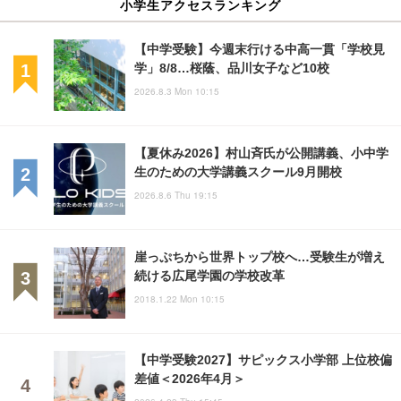
小学生アクセスランキング
【中学受験】今週末行ける中高一貫「学校見
学」8/8…桜蔭、品川女子など10校
2026.8.3 Mon 10:15
【夏休み2026】村山斉氏が公開講義、小中学
生のための大学講義スクール9月開校
2026.8.6 Thu 19:15
崖っぷちから世界トップ校へ…受験生が増え
続ける広尾学園の学校改革
2018.1.22 Mon 10:15
【中学受験2027】サピックス小学部 上位校偏
差値＜2026年4月＞