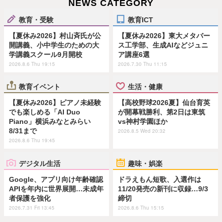
NEWS CATEGORY
教育・受験
教育ICT
【夏休み2026】村山斉氏が公
【夏休み2026】東大メタバー
開講義、小中学生のための大
ス工学部、生成AIなどジュニ
学講義スクール9月開校
ア講座6選
2026.8.6 Thu 19:15
2026.7.30 Thu 11:15
教育イベント
生活・健康
【夏休み2026】ピアノ未経験
【高校野球2026夏】仙台育英
でも楽しめる「AI Duo
が開幕戦勝利、第2日は東筑
Piano」横浜みなとみらい
vs神村学園ほか
8/31まで
2026.8.5 Wed 20:32
2026.8.6 Thu 19:45
デジタル生活
趣味・娯楽
Google、アプリ向け年齢確認
ドラえもん短歌、入選作は
APIを年内に世界展開…未成年
11/20発売の新刊に収録…9/3
者保護を強化
締切
2026.7.31 Fri 13:45
2026.8.6 Thu 15:15