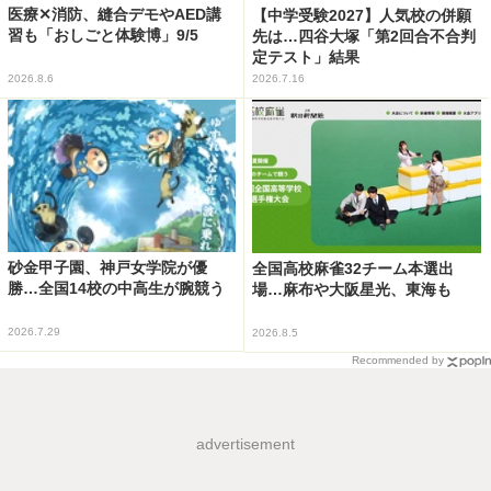
医療✕消防、縫合デモやAED講
【中学受験2027】人気校の併願
習も「おしごと体験博」9/5
先は…四谷大塚「第2回合不合判
定テスト」結果
2026.8.6
2026.7.16
砂金甲子園、神戸女学院が優
全国高校麻雀32チーム本選出
勝…全国14校の中高生が腕競う
場…麻布や大阪星光、東海も
2026.7.29
2026.8.5
Recommended by
advertisement