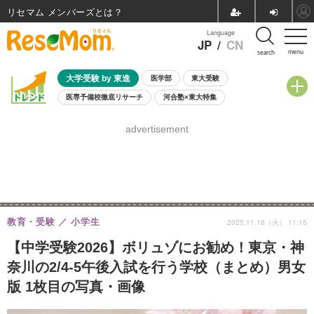
リセマム メンバーズ
Language
JP
/
CN
menu
search
大学受験 by 東進
医学部
東大受験
医専予備校徹底リサーチ
河合塾×東大特集
親子で考える大学選び
高校受験
中学受験
小学校受験
advertisement
共通テスト
夏休み
8月開催学校説明会・相談会
8月開催イベント・WS
全国公立高校 過去問
人気記事
自由研究教材（小学生向け）
自由研究教材（中学生向け）
ランキング
教育・受験
小学生
2025.11.18（火） 11:15
【中学受験2026】ボリュゾにお勧め！東京・神
奈川の2/4-5午後入試を行う学校（まとめ）男女
版 1枚目の写真・画像