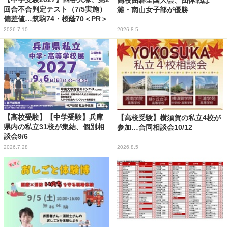
回合不合判定テスト（7/5実施）
灘・南山女子部が優勝
偏差値…筑駒74・桜蔭70＜PR＞
2026.7.10
2026.8.5
【高校受験】【中学受験】兵庫
【高校受験】横須賀の私立4校が
県内の私立31校が集結、個別相
参加…合同相談会10/12
談会9/6
2026.7.28
2026.8.5