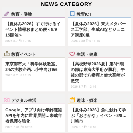
NEWS CATEGORY
教育・受験
教育ICT
【夏休み2026】すぐ行けるイ
【夏休み2026】東大メタバー
ベント情報おまとめ便＜8/9-
ス工学部、生成AIなどジュニ
15開催＞
ア講座6選
2026.8.7 Fri 19:45
2026.7.30 Thu 11:15
教育イベント
生活・健康
東京都市大「科学体験教室」
【高校野球2026夏】第3日朝
24の実験企画…小中向け9/6
の部は東海大甲府が勝利、午
後の部で八幡商と健大高崎が
2026.8.7 Fri 18:15
激突
2026.8.7 Fri 12:45
デジタル生活
趣味・娯楽
Google、アプリ向け年齢確認
【夏休み2026】魚に触れて学
APIを年内に世界展開…未成年
ぶ「おさかな」イベント8/8…
者保護を強化
川崎市
2026.7.31 Fri 13:45
2026.8.7 Fri 10:45