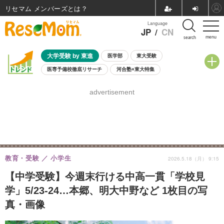
リセマム メンバーズ
Language
JP
/
CN
menu
search
大学受験 by 東進
医学部
東大受験
医専予備校徹底リサーチ
河合塾×東大特集
親子で考える大学選び
高校受験
中学受験
小学校受験
advertisement
共通テスト
夏休み
8月開催学校説明会・相談会
8月開催イベント・WS
全国公立高校 過去問
人気記事
自由研究教材（小学生向け）
自由研究教材（中学生向け）
ランキング
教育・受験
小学生
2026.5.18（月） 9:15
【中学受験】今週末行ける中高一貫「学校見
学」5/23-24…本郷、明大中野など 1枚目の写
真・画像