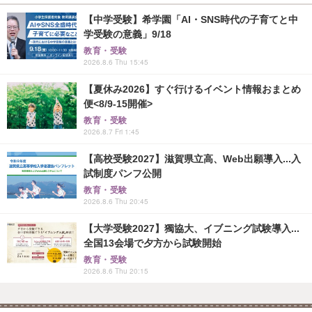
【中学受験】希学園「AI・SNS時代の子育てと中
学受験の意義」9/18
教育・受験
2026.8.6 Thu 15:45
【夏休み2026】すぐ行けるイベント情報おまとめ
便<8/9-15開催>
教育・受験
2026.8.7 Fri 1:45
【高校受験2027】滋賀県立高、Web出願導入...入
試制度パンフ公開
教育・受験
2026.8.6 Thu 20:45
【大学受験2027】獨協大、イブニング試験導入...
全国13会場で夕方から試験開始
教育・受験
2026.8.6 Thu 20:15