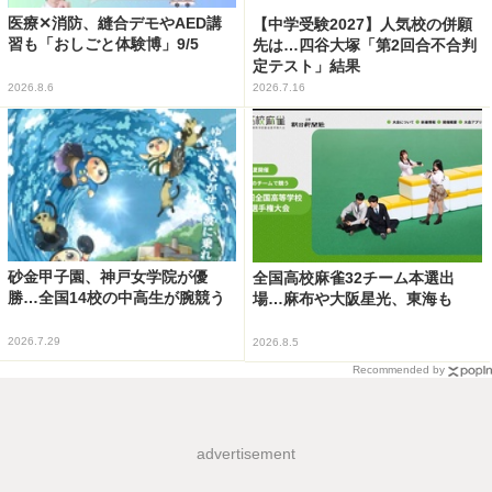
医療✕消防、縫合デモやAED講
【中学受験2027】人気校の併願
習も「おしごと体験博」9/5
先は…四谷大塚「第2回合不合判
定テスト」結果
2026.8.6
2026.7.16
砂金甲子園、神戸女学院が優
全国高校麻雀32チーム本選出
勝…全国14校の中高生が腕競う
場…麻布や大阪星光、東海も
2026.7.29
2026.8.5
Recommended by
advertisement