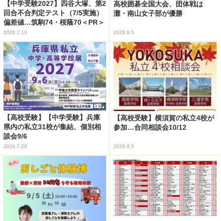
【中学受験2027】四谷大塚、第2
高校囲碁全国大会、団体戦は
回合不合判定テスト（7/5実施）
灘・南山女子部が優勝
偏差値…筑駒74・桜蔭70＜PR＞
2026.7.10
2026.8.5
【高校受験】【中学受験】兵庫
【高校受験】横須賀の私立4校が
県内の私立31校が集結、個別相
参加…合同相談会10/12
談会9/6
2026.7.28
2026.8.5