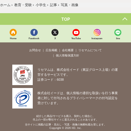
ホーム
›
教育・受験
›
小学生
›
記事
›
写真・画像
TOP
Home
Facebook
X
YouTube
Instagram
line
お問合せ
広告掲載
会社概要
リセマムについて
個人情報保護方針
リセマムは、株式会社イード（東証グロース上場）の運
営するサービスです。
証券コード：6038
株式会社イードは、個人情報の適切な取扱いを行う事業
者に対して付与されるプライバシーマークの付与認定を
受けています。
紹介した商品/サービスを購入、契約した場合に、
売上の一部が弊社サイトに還元されることがあります。
当サイトに掲載の記事・見出し・写真・画像の無断転載を禁じます。
Copyright © 2026 IID, Inc.