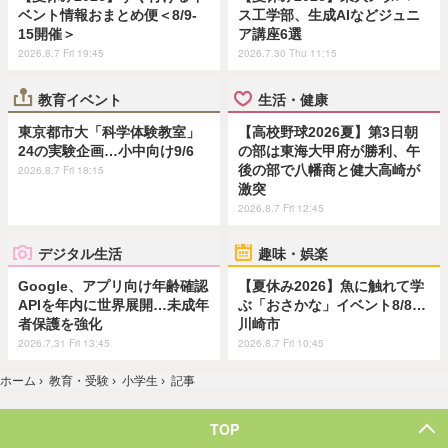
ベント情報おまとめ便＜8/9-
ス工学部、生成AIなどジュニ
15開催＞
ア講座6選
2026.8.7 Fri 19:45
2026.7.30 Thu 11:15
教育イベント
生活・健康
東京都市大「科学体験教室」
【高校野球2026夏】第3日朝
24の実験企画…小中向け9/6
の部は東海大甲府が勝利、午
後の部で八幡商と健大高崎が
2026.8.7 Fri 18:15
激突
2026.8.7 Fri 12:45
デジタル生活
趣味・娯楽
Google、アプリ向け年齢確認
【夏休み2026】魚に触れて学
APIを年内に世界展開…未成年
ぶ「おさかな」イベント8/8…
者保護を強化
川崎市
2026.7.31 Fri 13:45
2026.8.7 Fri 10:45
ホーム
›
教育・受験
›
小学生
›
記事
TOP