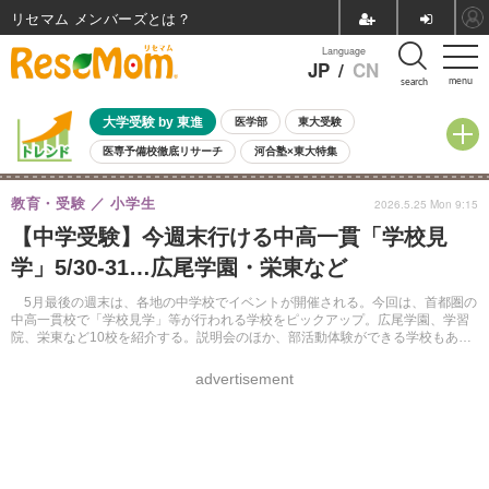
リセマム メンバーズ
Language
JP
/
CN
menu
search
大学受験 by 東進
医学部
東大受験
医専予備校徹底リサーチ
河合塾×東大特集
親子で考える大学選び
高校受験
中学受験
小学校受験
教育・受験
小学生
2026.5.25 Mon 9:15
共通テスト
夏休み
8月開催学校説明会・相談会
【中学受験】今週末行ける中高一貫「学校見
8月開催イベント・WS
全国公立高校 過去問
人気記事
学」5/30-31…広尾学園・栄東など
自由研究教材（小学生向け）
自由研究教材（中学生向け）
ランキング
5月最後の週末は、各地の中学校でイベントが開催される。今回は、首都圏の
中高一貫校で「学校見学」等が行われる学校をピックアップ。広尾学園、学習
院、栄東など10校を紹介する。説明会のほか、部活動体験ができる学校もあ
る。
advertisement