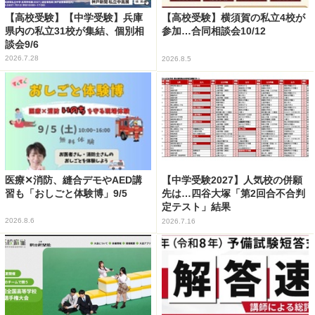
【高校受験】【中学受験】兵庫
【高校受験】横須賀の私立4校が
県内の私立31校が集結、個別相
参加…合同相談会10/12
談会9/6
2026.7.28
2026.8.5
医療✕消防、縫合デモやAED講
【中学受験2027】人気校の併願
習も「おしごと体験博」9/5
先は…四谷大塚「第2回合不合判
定テスト」結果
2026.8.6
2026.7.16