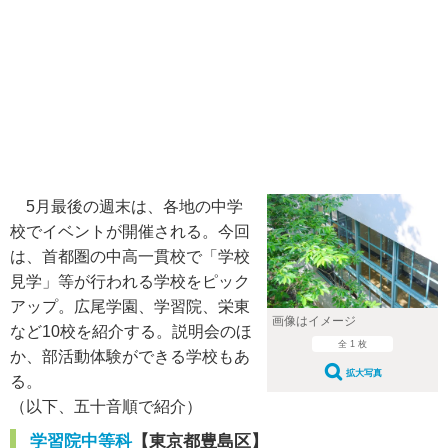
5月最後の週末は、各地の中学
校でイベントが開催される。今回
は、首都圏の中高一貫校で「学校
見学」等が行われる学校をピック
アップ。広尾学園、学習院、栄東
画像はイメージ
など10校を紹介する。説明会のほ
全 1 枚
か、部活動体験ができる学校もあ
拡大写真
る。
（以下、五十音順で紹介）
学習院中等科
【東京都豊島区】