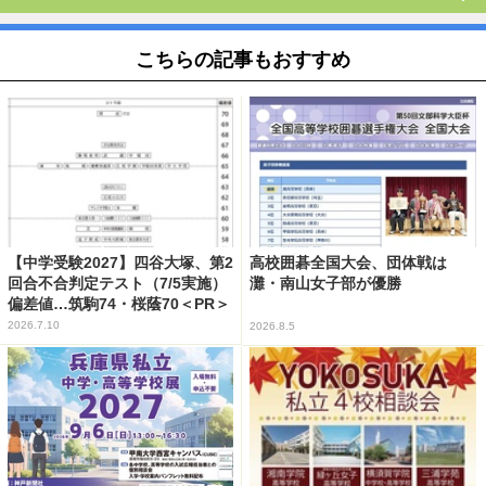
こちらの記事もおすすめ
【中学受験2027】四谷大塚、第2
高校囲碁全国大会、団体戦は
回合不合判定テスト（7/5実施）
灘・南山女子部が優勝
偏差値…筑駒74・桜蔭70＜PR＞
2026.7.10
2026.8.5