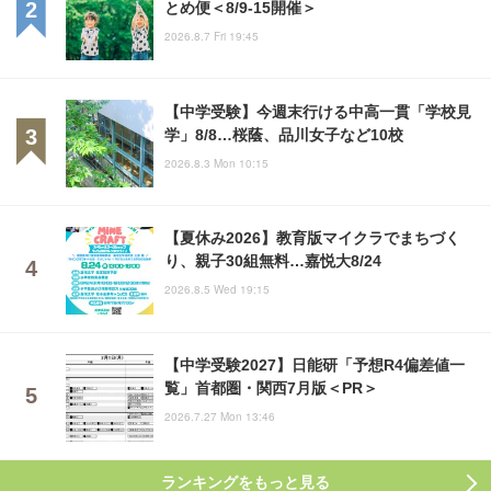
とめ便＜8/9-15開催＞
2026.8.7 Fri 19:45
【中学受験】今週末行ける中高一貫「学校見
学」8/8…桜蔭、品川女子など10校
2026.8.3 Mon 10:15
【夏休み2026】教育版マイクラでまちづく
り、親子30組無料…嘉悦大8/24
2026.8.5 Wed 19:15
【中学受験2027】日能研「予想R4偏差値一
覧」首都圏・関西7月版＜PR＞
2026.7.27 Mon 13:46
ランキングをもっと見る