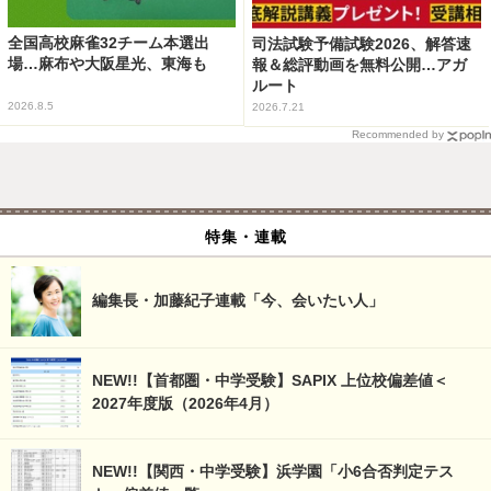
全国高校麻雀32チーム本選出
司法試験予備試験2026、解答速
場…麻布や大阪星光、東海も
報＆総評動画を無料公開…アガ
ルート
2026.8.5
2026.7.21
Recommended by
特集・連載
編集長・加藤紀子連載「今、会いたい人」
NEW!!【首都圏・中学受験】SAPIX 上位校偏差値＜
2027年度版（2026年4月）
NEW!!【関西・中学受験】浜学園「小6合否判定テス