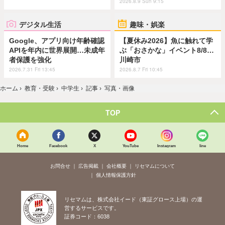
2026.8.9 Sun 9:15
デジタル生活
趣味・娯楽
Google、アプリ向け年齢確認
【夏休み2026】魚に触れて学
APIを年内に世界展開…未成年
ぶ「おさかな」イベント8/8…
者保護を強化
川崎市
2026.7.31 Fri 13:45
2026.8.7 Fri 10:45
ホーム
›
教育・受験
›
中学生
›
記事
›
写真・画像
TOP
Home
Facebook
X
YouTube
Instagram
line
お問合せ
広告掲載
会社概要
リセマムについて
個人情報保護方針
リセマムは、株式会社イード（東証グロース上場）の運
営するサービスです。
証券コード：6038