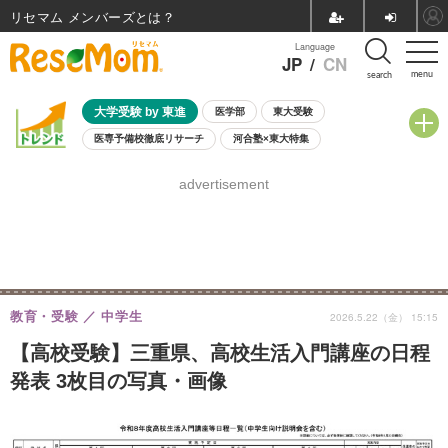
リセマム メンバーズ
Language
JP
/
CN
menu
search
大学受験 by 東進
医学部
東大受験
医専予備校徹底リサーチ
河合塾×東大特集
親子で考える大学選び
高校受験
中学受験
小学校受験
advertisement
共通テスト
夏休み
8月開催学校説明会・相談会
8月開催イベント・WS
全国公立高校 過去問
人気記事
自由研究教材（小学生向け）
自由研究教材（中学生向け）
ランキング
教育・受験
中学生
2026.5.22（金） 15:15
【高校受験】三重県、高校生活入門講座の日程
発表 3枚目の写真・画像