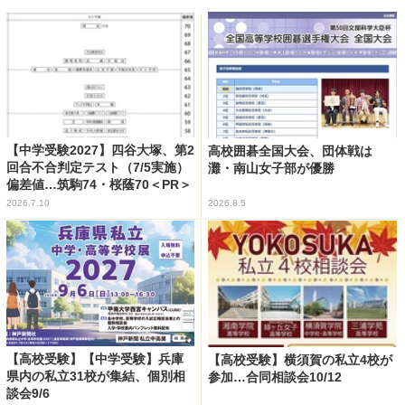
【中学受験2027】四谷大塚、第2
高校囲碁全国大会、団体戦は
回合不合判定テスト（7/5実施）
灘・南山女子部が優勝
偏差値…筑駒74・桜蔭70＜PR＞
2026.7.10
2026.8.5
【高校受験】【中学受験】兵庫
【高校受験】横須賀の私立4校が
県内の私立31校が集結、個別相
参加…合同相談会10/12
談会9/6