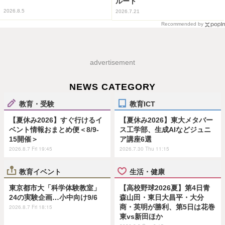
ルート
2026.8.5
2026.7.21
Recommended by
advertisement
NEWS CATEGORY
教育・受験
教育ICT
【夏休み2026】すぐ行けるイ
【夏休み2026】東大メタバー
ベント情報おまとめ便＜8/9-
ス工学部、生成AIなどジュニ
15開催＞
ア講座6選
2026.8.7 Fri 19:45
2026.7.30 Thu 11:15
教育イベント
生活・健康
東京都市大「科学体験教室」
【高校野球2026夏】第4日青
24の実験企画…小中向け9/6
森山田・東日大昌平・大分
商・英明が勝利、第5日は花巻
2026.8.7 Fri 18:15
東vs新田ほか