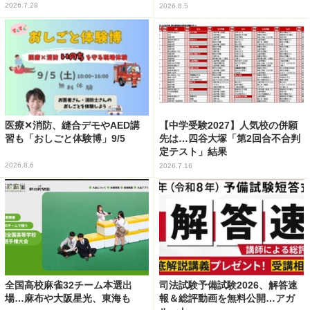
2026.7.28
2026.8.5
医療✕消防、縫合デモやAED講
【中学受験2027】人気校の併願
習も「おしごと体験博」9/5
先は…四谷大塚「第2回合不合判
定テスト」結果
2026.8.6
2026.7.16
全国高校麻雀32チーム本選出
司法試験予備試験2026、解答速
場…麻布や大阪星光、東海も
報＆総評動画を無料公開…アガ