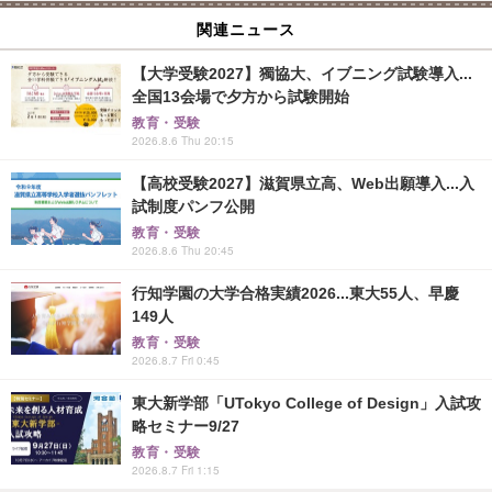
関連ニュース
【大学受験2027】獨協大、イブニング試験導入...
全国13会場で夕方から試験開始
教育・受験
2026.8.6 Thu 20:15
【高校受験2027】滋賀県立高、Web出願導入...入
試制度パンフ公開
教育・受験
2026.8.6 Thu 20:45
行知学園の大学合格実績2026...東大55人、早慶
149人
教育・受験
2026.8.7 Fri 0:45
東大新学部「UTokyo College of Design」入試攻
略セミナー9/27
教育・受験
2026.8.7 Fri 1:15