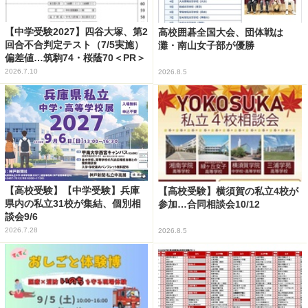
【中学受験2027】四谷大塚、第2
高校囲碁全国大会、団体戦は
回合不合判定テスト（7/5実施）
灘・南山女子部が優勝
偏差値…筑駒74・桜蔭70＜PR＞
2026.7.10
2026.8.5
【高校受験】【中学受験】兵庫
【高校受験】横須賀の私立4校が
県内の私立31校が集結、個別相
参加…合同相談会10/12
談会9/6
2026.7.28
2026.8.5