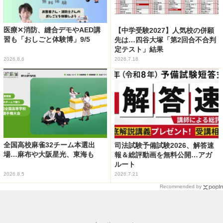
医療✕消防、縫合デモやAED講
【中学受験2027】人気校の併願
習も「おしごと体験博」9/5
先は…四谷大塚「第2回合不合判
定テスト」結果
2026.8.6
2026.7.16
全国高校麻雀32チーム本選出
司法試験予備試験2026、解答速
場…麻布や大阪星光、東海も
報＆総評動画を無料公開…アガ
ルート
2026.8.5
2026.7.21
Recommended by