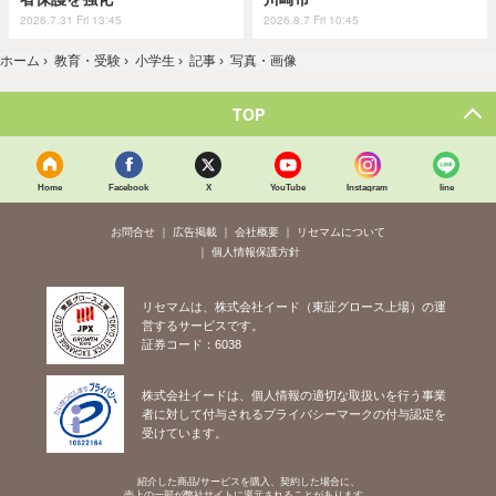
2026.7.31 Fri 13:45
2026.8.7 Fri 10:45
ホーム
›
教育・受験
›
小学生
›
記事
›
写真・画像
TOP
Home
Facebook
X
YouTube
Instagram
line
お問合せ
広告掲載
会社概要
リセマムについて
個人情報保護方針
リセマムは、株式会社イード（東証グロース上場）の運
営するサービスです。
証券コード：6038
株式会社イードは、個人情報の適切な取扱いを行う事業
者に対して付与されるプライバシーマークの付与認定を
受けています。
紹介した商品/サービスを購入、契約した場合に、
売上の一部が弊社サイトに還元されることがあります。