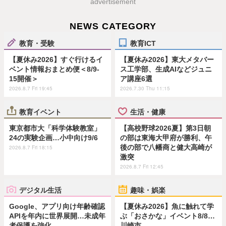
advertisement
NEWS CATEGORY
教育・受験
教育ICT
【夏休み2026】すぐ行けるイ
【夏休み2026】東大メタバー
ベント情報おまとめ便＜8/9-
ス工学部、生成AIなどジュニ
15開催＞
ア講座6選
2026.8.7 Fri 19:45
2026.7.30 Thu 11:15
教育イベント
生活・健康
東京都市大「科学体験教室」
【高校野球2026夏】第3日朝
24の実験企画…小中向け9/6
の部は東海大甲府が勝利、午
後の部で八幡商と健大高崎が
2026.8.7 Fri 18:15
激突
2026.8.7 Fri 12:45
デジタル生活
趣味・娯楽
Google、アプリ向け年齢確認
【夏休み2026】魚に触れて学
APIを年内に世界展開…未成年
ぶ「おさかな」イベント8/8…
者保護を強化
川崎市