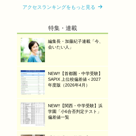
アクセスランキングをもっと見る
特集・連載
編集長・加藤紀子連載「今、
会いたい人」
NEW!!【首都圏・中学受験】
SAPIX 上位校偏差値＜2027
年度版（2026年4月）
NEW!!【関西・中学受験】浜
学園「小6合否判定テスト」
偏差値一覧