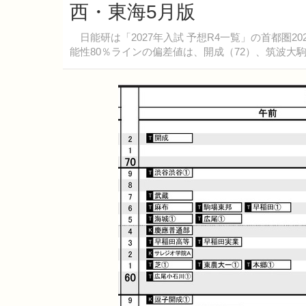
西・東海5月版
日能研は「2027年入試 予想R4一覧」の首都圏20
能性80％ラインの偏差値は、開成（72）、筑波大駒