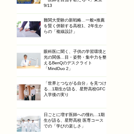
9/13
難関大受験の新戦略…一般×推薦
を賢く併願する高校1、2年生か
らの「複線設計」
眼科医に聞く、子供の学習環境と
光の関係…目・姿勢・集中力を整
えるBenQのデスクライト
「MindDuo 2」
「世界とつながる自分」を見つけ
る…1期生が語る、星野高校GFC
入学後の実り
日ごとに増す医師への憧れ…1期
生が語る、星野高校 医専コース
での「学びの楽しさ」