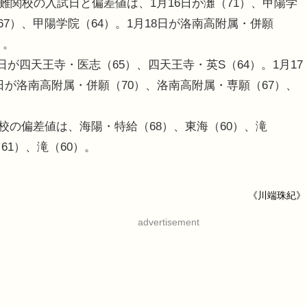
難関校の入試日と偏差値は、1月16日が灘（71）、甲陽学
67）、甲陽学院（64）。1月18日が洛南高附属・併願
）。
が四天王寺・医志（65）、四天王寺・英S（64）。1月17
8日が洛南高附属・併願（70）、洛南高附属・専願（67）、
校の偏差値は、海陽・特給（68）、東海（60）、滝
61）、滝（60）。
。
《川端珠紀》
advertisement