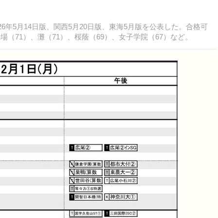
26年5月14日版、関西5月20日版、東海5月版を公表した。合格可
場（71）、灘（71）、桜蔭（69）、女子学院（67）など。