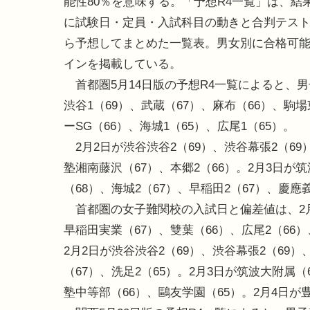
能性80％を意味する。「予想R4一覧」は、結
に試験日・定員・入試科目の動きと合判テス
ら予想してまとめた一覧表。男女別に合格可能
インを掲載している。
首都圏5月14日版の予想R4一覧によると、男
渋谷1（69）、武蔵（67）、麻布（66）、駒場
ーSG（66）、海城1（65）、広尾1（65）。
2月2日が渋谷渋谷2（69）、渋谷幕張2（69
塾湘南藤沢（67）、本郷2（66）。2月3日が
（68）、海城2（67）、早稲田2（67）、慶應
首都圏の女子難関校の入試日と偏差値は、2月1
早稲田実業（67）、雙葉（66）、広尾2（66）
2月2日が渋谷渋谷2（69）、渋谷幕張2（69
（67）、洗足2（65）。2月3日が筑波大附属
塾中等部（66）、鷗友学園（65）。2月4日が豊