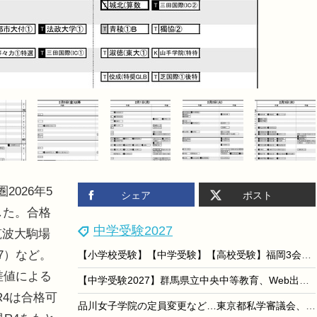
2026年5
シェア
ポスト
した。合格
中学受験2027
筑波大駒場
7）など。
【小学校受験】【中学受験】【高校受験】福岡3会場「私立小中高校展」8/22-23
差値による
【中学受験2027】群馬県立中央中等教育、Web出願登録11/16より
R4は合格可
品川女子学院の定員変更など…東京都私学審議会、10件を認可