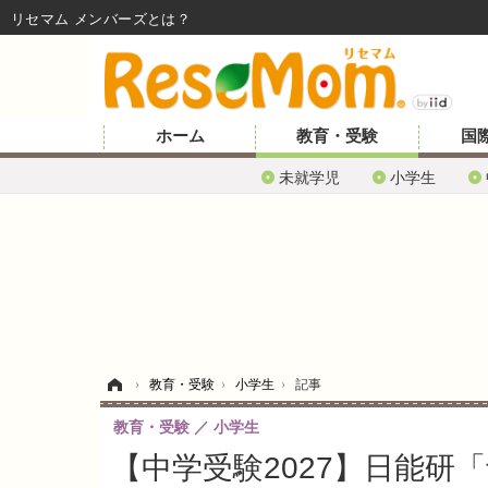
リセマム メンバーズ
ホーム
教育・受験
国
未就学児
小学生
ホーム
›
教育・受験
›
小学生
›
記事
教育・受験
小学生
【中学受験2027】日能研