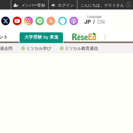
ログイン
こんにちは、ゲストさん
Language
JP
/
CN
ント
大学受験 by 東進
過去問
ミツカル学び
ミツカル教育通信