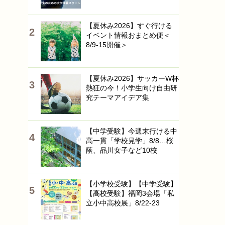
【夏休み2026】すぐ行ける
イベント情報おまとめ便＜
8/9-15開催＞
【夏休み2026】サッカーW杯
熱狂の今！小学生向け自由研
究テーマアイデア集
【中学受験】今週末行ける中
高一貫「学校見学」8/8…桜
蔭、品川女子など10校
【小学校受験】【中学受験】
【高校受験】福岡3会場「私
立小中高校展」8/22-23