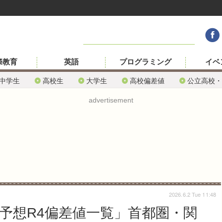
際教育
英語
プログラミング
イベ
中学生
高校生
大学生
高校偏差値
公立高校・
advertisement
2026.6.2 Tue 11:48
「予想R4偏差値一覧」首都圏・関