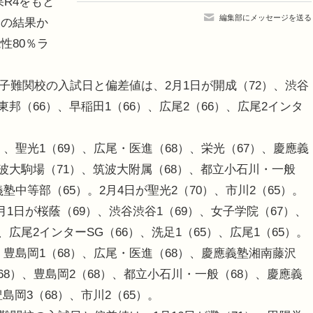
果R4をもと
編集部にメッセージを送る
トの結果か
性80％ラ
子難関校の入試日と偏差値は、2月1日が開成（72）、渋谷
東邦（66）、早稲田1（66）、広尾2（66）、広尾2インタ
）、聖光1（69）、広尾・医進（68）、栄光（67）、慶應義
筑波大駒場（71）、筑波大附属（68）、都立小石川・一般
義塾中等部（65）。2月4日が聖光2（70）、市川2（65）。
日が桜蔭（69）、渋谷渋谷1（69）、女子学院（67）、
、広尾2インターSG（66）、洗足1（65）、広尾1（65）。
）、豊島岡1（68）、広尾・医進（68）、慶應義塾湘南藤沢
（68）、豊島岡2（68）、都立小石川・一般（68）、慶應義
島岡3（68）、市川2（65）。