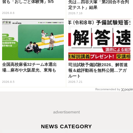
習も「おしごと体験博」9/5
先は…四谷大塚「第2回合不合判
定テスト」結果
2026.8.6
2026.7.16
全国高校麻雀32チーム本選出
司法試験予備試験2026、解答速
場…麻布や大阪星光、東海も
報＆総評動画を無料公開…アガ
ルート
2026.8.5
2026.7.21
Recommended by
advertisement
NEWS CATEGORY