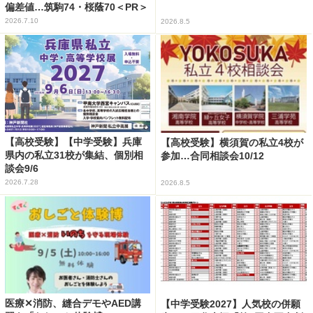
偏差値…筑駒74・桜蔭70＜PR＞
2026.7.10
2026.8.5
【高校受験】【中学受験】兵庫
【高校受験】横須賀の私立4校が
県内の私立31校が集結、個別相
参加…合同相談会10/12
談会9/6
2026.7.28
2026.8.5
医療✕消防、縫合デモやAED講
【中学受験2027】人気校の併願