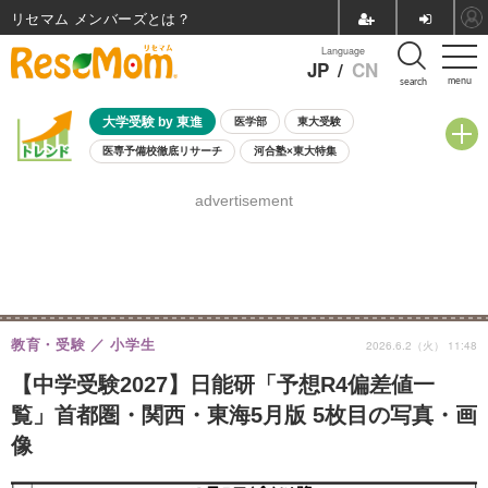
リセマム メンバーズ
Language
JP
/
CN
menu
search
大学受験 by 東進
医学部
東大受験
医専予備校徹底リサーチ
河合塾×東大特集
親子で考える大学選び
高校受験
中学受験
小学校受験
advertisement
共通テスト
夏休み
8月開催学校説明会・相談会
8月開催イベント・WS
全国公立高校 過去問
人気記事
自由研究教材（小学生向け）
自由研究教材（中学生向け）
ランキング
教育・受験
小学生
2026.6.2（火） 11:48
【中学受験2027】日能研「予想R4偏差値一
覧」首都圏・関西・東海5月版 5枚目の写真・画
像