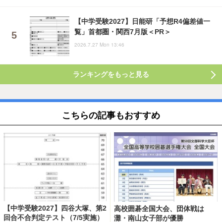
【中学受験2027】日能研「予想R4偏差値一
覧」首都圏・関西7月版＜PR＞
2026.7.27 Mon 13:46
ランキングをもっと見る
こちらの記事もおすすめ
【中学受験2027】四谷大塚、第2
高校囲碁全国大会、団体戦は
回合不合判定テスト（7/5実施）
灘・南山女子部が優勝