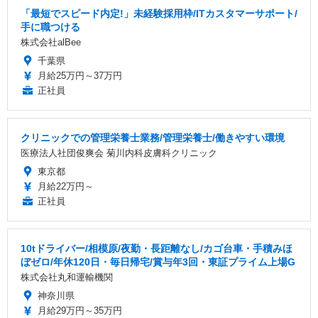
「最短でスピード内定!」未経験採用枠/ITカスタマーサポート/
手に職つける
株式会社alBee
千葉県
月給25万円～37万円
正社員
クリニックでの管理栄養士業務/管理栄養士/働きやすい環境
医療法人社団俊爽会 菊川内科皮膚科クリニック
東京都
月給22万円～
正社員
10tドライバー/相模原/夜勤・長距離なし/カゴ台車・手積みほ
ぼゼロ/年休120日・毎日帰宅/賞与年3回・東証プライム上場G
株式会社丸和運輸機関
神奈川県
月給29万円～35万円