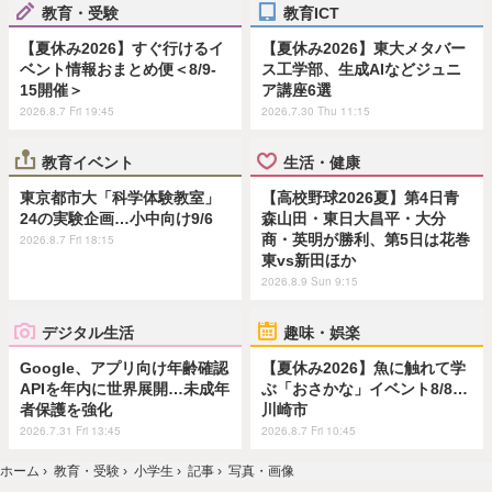
教育・受験
教育ICT
【夏休み2026】すぐ行けるイ
【夏休み2026】東大メタバー
ベント情報おまとめ便＜8/9-
ス工学部、生成AIなどジュニ
15開催＞
ア講座6選
2026.8.7 Fri 19:45
2026.7.30 Thu 11:15
教育イベント
生活・健康
東京都市大「科学体験教室」
【高校野球2026夏】第4日青
24の実験企画…小中向け9/6
森山田・東日大昌平・大分
商・英明が勝利、第5日は花巻
2026.8.7 Fri 18:15
東vs新田ほか
2026.8.9 Sun 9:15
デジタル生活
趣味・娯楽
Google、アプリ向け年齢確認
【夏休み2026】魚に触れて学
APIを年内に世界展開…未成年
ぶ「おさかな」イベント8/8…
者保護を強化
川崎市
2026.7.31 Fri 13:45
2026.8.7 Fri 10:45
ホーム
›
教育・受験
›
小学生
›
記事
›
写真・画像