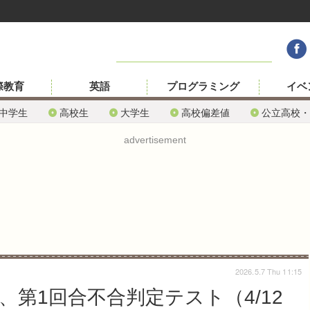
際教育
英語
プログラミング
イベ
中学生
高校生
大学生
高校偏差値
公立高校・
advertisement
2026.5.7 Thu 11:15
、第1回合不合判定テスト（4/12