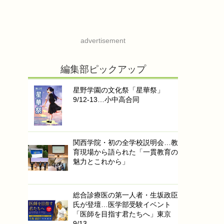
advertisement
編集部ピックアップ
星野学園の文化祭「星華祭」
9/12-13…小中高合同
関西学院・初の全学校説明会…教
育現場から語られた「一貫教育の
魅力とこれから」
総合診療医の第一人者・生坂政臣
氏が登壇…医学部受験イベント
「医師を目指す君たちへ」東京
9/13