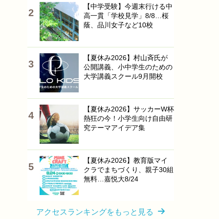
【中学受験】今週末行ける中
高一貫「学校見学」8/8…桜
蔭、品川女子など10校
【夏休み2026】村山斉氏が
公開講義、小中学生のための
大学講義スクール9月開校
【夏休み2026】サッカーW杯
熱狂の今！小学生向け自由研
究テーマアイデア集
【夏休み2026】教育版マイ
クラでまちづくり、親子30組
無料…嘉悦大8/24
アクセスランキングをもっと見る