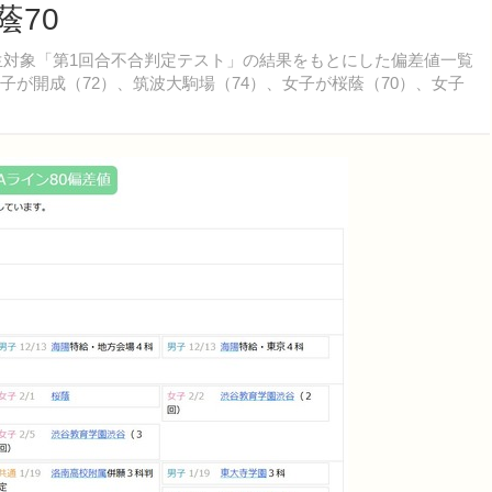
蔭70
年生対象「第1回合不合判定テスト」の結果をもとにした偏差値一覧
子が開成（72）、筑波大駒場（74）、女子が桜蔭（70）、女子