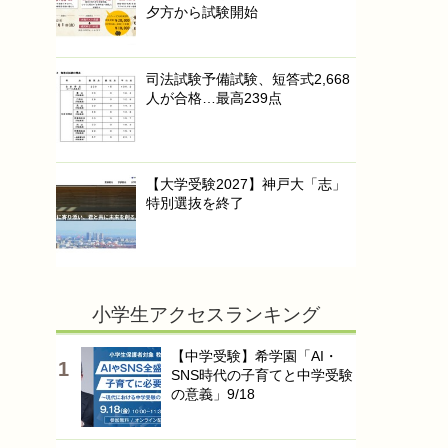
夕方から試験開始
司法試験予備試験、短答式2,668
人が合格…最高239点
【大学受験2027】神戸大「志」
特別選抜を終了
小学生アクセスランキング
【中学受験】希学園「AI・
SNS時代の子育てと中学受験
の意義」9/18