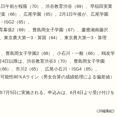
日午前が桜蔭（70）、渋谷教育渋谷（69）、早稲田実業
雙葉（66）、広尾学園（65）。2月1日午後が、広尾学園
ISG2（65）。
育幕張2（69）、豊島岡女子学園（67）、慶應湘南藤沢
）、東京農大第一3・算国（64）、東京農大第一3・算理
）、豊島岡女子学園2（68）、小石川・一般（66）、鴎友学
。2月4日以降は、渋谷教育渋谷3（70）、豊島岡女子学園
（66）、市川2（65）、広尾小石川・ISG4（65）。
能性80％Aライン（男女合算の成績処理による偏差値）
。
年7月5日に実施される。申込みは、6月4日より受け付けを
《川端珠紀》