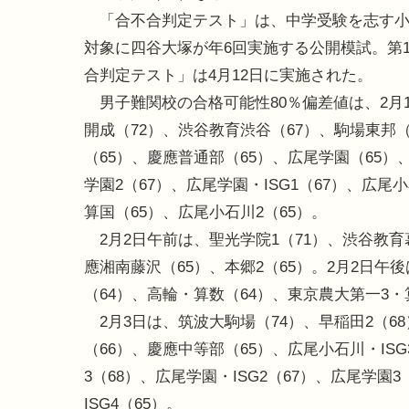
「合不合判定テスト」は、中学受験を志す小
対象に四谷大塚が年6回実施する公開模試。第
合判定テスト」は4月12日に実施された。
男子難関校の合格可能性80％偏差値は、2月
開成（72）、渋谷教育渋谷（67）、駒場東邦（
（65）、慶應普通部（65）、広尾学園（65）
学園2（67）、広尾学園・ISG1（67）、広尾
算国（65）、広尾小石川2（65）。
2月2日午前は、聖光学院1（71）、渋谷教育幕
應湘南藤沢（65）、本郷2（65）。2月2日午
（64）、高輪・算数（64）、東京農大第一3・
2月3日は、筑波大駒場（74）、早稲田2（68
（66）、慶應中等部（65）、広尾小石川・ISG
3（68）、広尾学園・ISG2（67）、広尾学園
ISG4（65）。