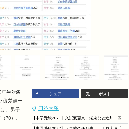
6年生対象
シェア
ポスト
た偏差値一
四谷大塚
値は、男子
（70）、
【中学受験2027】入試変更点、栄東など追加…四谷大塚調べ（7/15更新）
【中学受験2027】人気校の併願先は…四谷大塚「第2回合不合判定テスト」結果