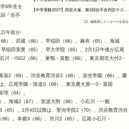
学6年生を
【中学受験2027】四谷大塚、第2回合不合判定テスト（7/5実施）偏差値…筑駒74・桜蔭70＜PR＞
1回「合不
編集部にメッセージを送る
1日午前が
66）、武蔵（66）、早稲田（66）、麻布（65）、海城
、早稲田実業（65）、早大学院（65）。2月1日午後が広尾
小石川・ISG2（66）、巣鴨・算数（66）、東京都市大付2・
張2（69）、渋谷教育渋谷2（68）、栄光学園（66）、慶
後は、広尾学園・医進S（69）、東京農大第一3・算国
算理（64）。
）、海城2（67）、筑波大附（66）、小石川・一般
3（65）。2月4日以降は、聖光学院2（70）、渋谷教育渋谷
3（66）、本郷3（66）、市川2（65）、広尾小石川・