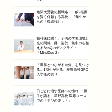
難関大受験の新戦略…一般×推薦
を賢く併願する高校1、2年生か
らの「複線設計」
眼科医に聞く、子供の学習環境と
光の関係…目・姿勢・集中力を整
えるBenQのデスクライト
「MindDuo 2」
「世界とつながる自分」を見つけ
る…1期生が語る、星野高校GFC
入学後の実り
日ごとに増す医師への憧れ…1期
生が語る、星野高校 医専コース
での「学びの楽しさ」