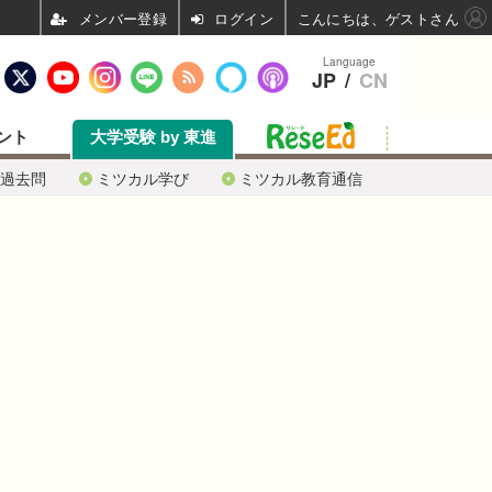
ログイン
こんにちは、ゲストさん
Language
JP
/
CN
ント
大学受験 by 東進
過去問
ミツカル学び
ミツカル教育通信