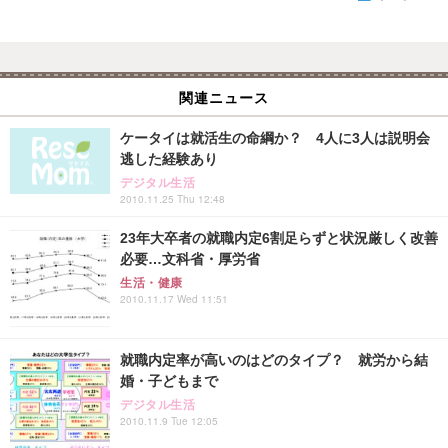
関連ニュース
ケータイは就活生の命綱か？ 4人に3人は説明会
逃した経験あり
デジタル生活
2010.11.25 Thu 12:48
23年大卒者の就職内定6割足らずと状況厳しく改善
必要…文科省・厚労省
生活・健康
2010.11.17 Wed 11:51
就職内定率が高いのはどのタイプ？ 就労から結
婚・子どもまで
デジタル生活
2010.11.9 Tue 12:05