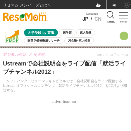
リセマム メンバーズ
Language
JP
/
CN
menu
search
大学受験 by 東進
医学部
東大受験
医専予備校徹底リサーチ
河合塾×東大特集
親子で考える大学選び
高校受験
中学受験
小学校受験
デジタル生活
その他
2010.11.25 Thu 14:08
共通テスト
夏休み
8月開催学校説明会・相談会
Ustreamで会社説明会をライブ配信「就活ライ
8月開催イベント・WS
全国公立高校 過去問
人気記事
ブチャンネル2012」
自由研究教材（小学生向け）
自由研究教材（中学生向け）
ランキング
ソフトバンク・ヒューマンキャピタルでは、会社説明会をライブ配信する
Ustreamオフィシャルコンテンツ「就活ライブチャンネル2012」を12月より開
設する。
advertisement