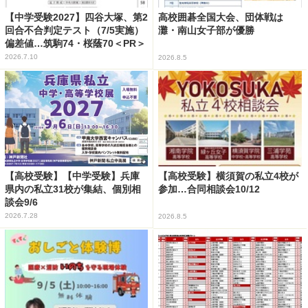
【中学受験2027】四谷大塚、第2
高校囲碁全国大会、団体戦は
回合不合判定テスト（7/5実施）
灘・南山女子部が優勝
偏差値…筑駒74・桜蔭70＜PR＞
2026.7.10
2026.8.5
【高校受験】【中学受験】兵庫
【高校受験】横須賀の私立4校が
県内の私立31校が集結、個別相
参加…合同相談会10/12
談会9/6
2026.7.28
2026.8.5