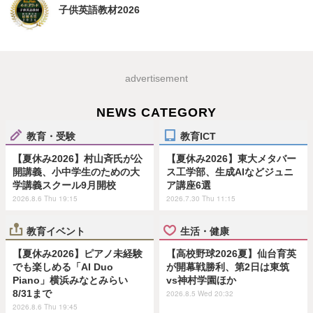
子供英語教材2026
advertisement
NEWS CATEGORY
教育・受験
教育ICT
【夏休み2026】村山斉氏が公
【夏休み2026】東大メタバー
開講義、小中学生のための大
ス工学部、生成AIなどジュニ
学講義スクール9月開校
ア講座6選
2026.8.6 Thu 19:15
2026.7.30 Thu 11:15
教育イベント
生活・健康
【夏休み2026】ピアノ未経験
【高校野球2026夏】仙台育英
でも楽しめる「AI Duo
が開幕戦勝利、第2日は東筑
Piano」横浜みなとみらい
vs神村学園ほか
8/31まで
2026.8.5 Wed 20:32
2026.8.6 Thu 19:45