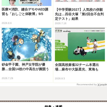
医療✕消防、縫合デモやAED講
【中学受験2027】人気校の併願
習も「おしごと体験博」9/5
先は…四谷大塚「第2回合不合判
定テスト」結果
2026.8.6
2026.7.16
砂金甲子園、神戸女学院が優
全国高校麻雀32チーム本選出
勝…全国14校の中高生が腕競う
場…麻布や大阪星光、東海も
2026.7.29
2026.8.5
Recommended by
特集・連載