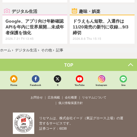
デジタル生活
趣味・娯楽
Google、アプリ向け年齢確認
ドラえもん短歌、入選作は
APIを年内に世界展開…未成年
11/20発売の新刊に収録…9/3
者保護を強化
締切
2026.7.31 Fri 13:45
2026.8.6 Thu 15:15
ホーム
›
デジタル生活
›
その他
›
記事
TOP
Home
Facebook
X
YouTube
Instagram
line
お問合せ
広告掲載
会社概要
リセマムについて
個人情報保護方針
リセマムは、株式会社イード（東証グロース上場）の運
営するサービスです。
証券コード：6038