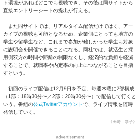
ト環境があればどこでも視聴でき、その後は同サイトから
直接エントリーシートの提出が行える。
また同サイトでは、リアルタイム配信だけではく、アー
カイブの視聴も可能となるため、企業側にとっても地方の
学生や留学生など、これまで参加が難しかった学生も対象
に説明会を開催できることになる。同社では、就活生と採
用側双方の時間や距離の制限なくし、経済的な負担を軽減
することで、就職率や内定率の向上につながることを目指
すという。
初回のライブ配信は12月9日を予定。毎週木曜に2部構成
（1部：18時30分〜／2部：20時30分〜）で配信して行くと
いう。番組の
公式Twitterアカウント
で、ライブ情報を随時
発信していく。
《田崎 恭子》
advertisement