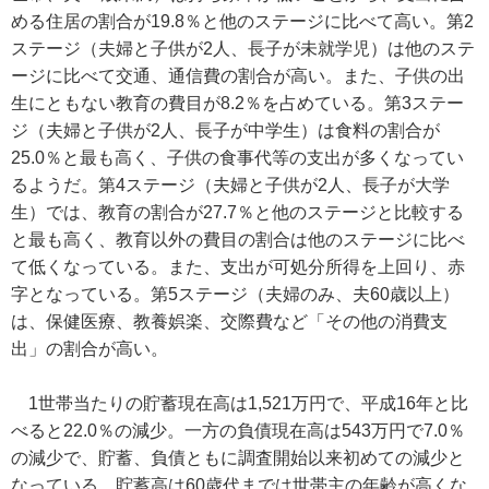
める住居の割合が19.8％と他のステージに比べて高い。第2
ステージ（夫婦と子供が2人、長子が未就学児）は他のステ
ージに比べて交通、通信費の割合が高い。また、子供の出
生にともない教育の費目が8.2％を占めている。第3ステー
ジ（夫婦と子供が2人、長子が中学生）は食料の割合が
25.0％と最も高く、子供の食事代等の支出が多くなってい
るようだ。第4ステージ（夫婦と子供が2人、長子が大学
生）では、教育の割合が27.7％と他のステージと比較する
と最も高く、教育以外の費目の割合は他のステージに比べ
て低くなっている。また、支出が可処分所得を上回り、赤
字となっている。第5ステージ（夫婦のみ、夫60歳以上）
は、保健医療、教養娯楽、交際費など「その他の消費支
出」の割合が高い。
1世帯当たりの貯蓄現在高は1,521万円で、平成16年と比
べると22.0％の減少。一方の負債現在高は543万円で7.0％
の減少で、貯蓄、負債ともに調査開始以来初めての減少と
なっている。貯蓄高は60歳代までは世帯主の年齢が高くな