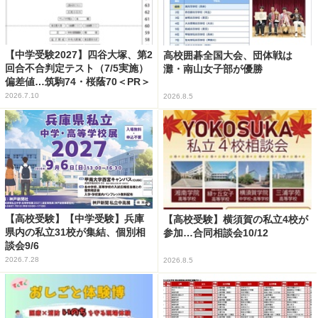
【中学受験2027】四谷大塚、第2
高校囲碁全国大会、団体戦は
回合不合判定テスト（7/5実施）
灘・南山女子部が優勝
偏差値…筑駒74・桜蔭70＜PR＞
2026.7.10
2026.8.5
【高校受験】【中学受験】兵庫
【高校受験】横須賀の私立4校が
県内の私立31校が集結、個別相
参加…合同相談会10/12
談会9/6
2026.7.28
2026.8.5