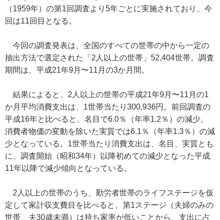
（1959年）の第1回調査より5年ごとに実施されており、今
回は11回目となる。
今回の調査発表は、全国のすべての世帯の中から一定の
抽出方法で選定された「2人以上の世帯」52,404世帯。調査
期間は、平成21年9月〜11月の3か月間。
結果によると、2人以上の世帯の平成21年9月〜11月の1
か月平均消費支出は、1世帯当たり300,936円。前回調査の
平成16年と比べると、名目で6.0％（年率1.2％）の減少、
消費者物価の変動を除いた実質では6.1％（年率1.3％）の減
少となっている。1世帯当たり消費支出は、名目、実質とも
に、調査開始（昭和34年）以降初めての減少となった平成
11年以降で減少傾向となっている。
2人以上の世帯のうち、勤労者世帯のライフステージを仮
定して家計収支費目を比べると、第1ステージ（夫婦のみの
世帯、夫30歳未満）は持ち家率が低いことから、支出に占