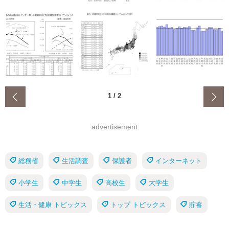
‹
1
/
2
advertisement
総務省
生活調査
保護者
インターネット
小学生
中学生
高校生
大学生
生活・健康 トピックス
トップ トピックス
貯蓄