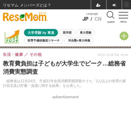
リセマム メンバーズ
Language
JP
/
CN
menu
search
大学受験 by 東進
医学部
東大受験
医専予備校徹底リサーチ
河合塾×東大特集
親子で考える大学選び
高校受験
中学受験
小学校受験
生活・健康
その他
2010.12.28 Tue 16:45
共通テスト
夏休み
8月開催学校説明会・相談会
教育費負担は子どもが大学生でピーク…総務省
8月開催イベント・WS
全国公立高校 過去問
人気記事
消費実態調査
自由研究教材（小学生向け）
自由研究教材（中学生向け）
ランキング
総務省は12月24日、平成21年全国消費実態調査のうち「2人以上の世帯の家
計収支及び貯蓄・負債に関する結果」を公表した。
advertisement