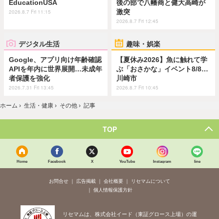
EducationUSA
後の部で八幡商と健大高崎が
激突
2026.8.7 Fri 11:15
2026.8.7 Fri 12:45
デジタル生活
趣味・娯楽
Google、アプリ向け年齢確認
【夏休み2026】魚に触れて学
APIを年内に世界展開…未成年
ぶ「おさかな」イベント8/8…
者保護を強化
川崎市
2026.7.31 Fri 13:45
2026.8.7 Fri 10:45
ホーム
›
生活・健康
›
その他
›
記事
TOP
Home
Facebook
X
YouTube
Instagram
line
お問合せ
広告掲載
会社概要
リセマムについて
個人情報保護方針
リセマムは、株式会社イード（東証グロース上場）の運