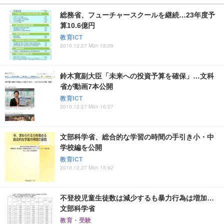
総務省、フューチャースクールを継続…23年度予
算10.6億円
教育ICT
2010.12.27 Mon 18:09
鈴木寛副大臣「未来への投資予算を確保」…文科
省が動画7本公開
教育ICT
2010.12.27 Mon 16:27
文部科学省、総合的な学習の時間の手引き小・中
学校編を公開
教育ICT
2010.12.27 Mon 15:42
不登校児童生徒数は減少するも暴力行為は増加…
文部科学省
教育・受験