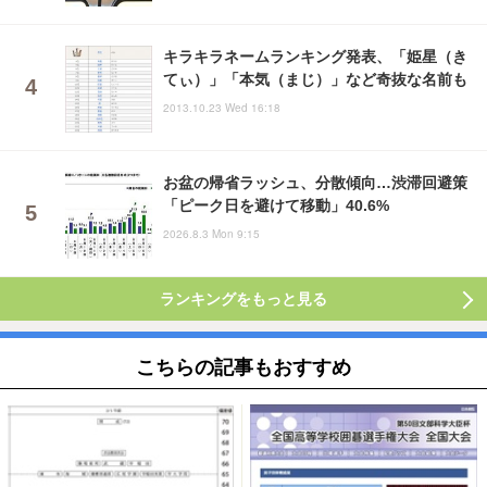
キラキラネームランキング発表、「姫星（き
てぃ）」「本気（まじ）」など奇抜な名前も
2013.10.23 Wed 16:18
お盆の帰省ラッシュ、分散傾向…渋滞回避策
「ピーク日を避けて移動」40.6%
2026.8.3 Mon 9:15
ランキングをもっと見る
こちらの記事もおすすめ