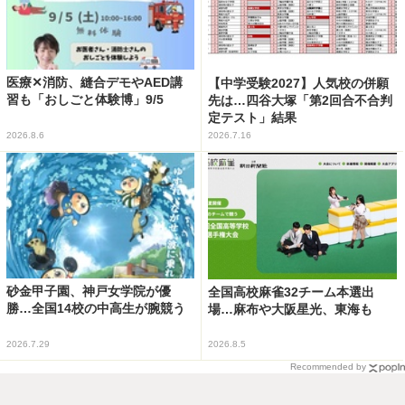
医療✕消防、縫合デモやAED講
【中学受験2027】人気校の併願
習も「おしごと体験博」9/5
先は…四谷大塚「第2回合不合判
定テスト」結果
2026.8.6
2026.7.16
砂金甲子園、神戸女学院が優
全国高校麻雀32チーム本選出
勝…全国14校の中高生が腕競う
場…麻布や大阪星光、東海も
2026.7.29
2026.8.5
Recommended by