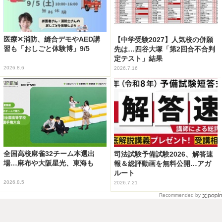
医療✕消防、縫合デモやAED講
【中学受験2027】人気校の併願
習も「おしごと体験博」9/5
先は…四谷大塚「第2回合不合判
定テスト」結果
2026.8.6
2026.7.16
全国高校麻雀32チーム本選出
司法試験予備試験2026、解答速
場…麻布や大阪星光、東海も
報＆総評動画を無料公開…アガ
ルート
2026.8.5
2026.7.21
Recommended by