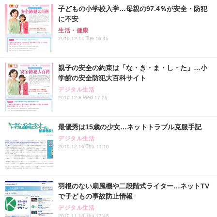
子どもの小学校入学…母親の97.4％が安全・防犯
に不安
生活・健康
2010.12.14 Tue 16:45
親子の安全の約束は「な・き・ま・し・た」…小
学館の安全防犯大百科サイト
デジタル生活
2010.12.8 Wed 17:25
最優秀は15歳の少女…ネットトラブル克服手記
デジタル生活
2010.12.16 Thu 11:10
羽根のない扇風機や二段階式ライター…ネットTV
で子どもの事故防止情報
デジタル生活
2010.11.18 Thu 17:45