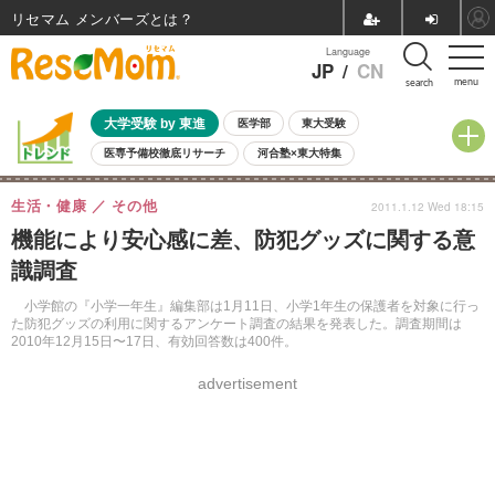
リセマム メンバーズ
Language
JP
/
CN
menu
search
大学受験 by 東進
医学部
東大受験
医専予備校徹底リサーチ
河合塾×東大特集
親子で考える大学選び
高校受験
中学受験
小学校受験
生活・健康
その他
2011.1.12 Wed 18:15
共通テスト
夏休み
8月開催学校説明会・相談会
機能により安心感に差、防犯グッズに関する意
8月開催イベント・WS
全国公立高校 過去問
人気記事
識調査
自由研究教材（小学生向け）
自由研究教材（中学生向け）
ランキング
小学館の『小学一年生』編集部は1月11日、小学1年生の保護者を対象に行っ
た防犯グッズの利用に関するアンケート調査の結果を発表した。調査期間は
2010年12月15日〜17日、有効回答数は400件。
advertisement