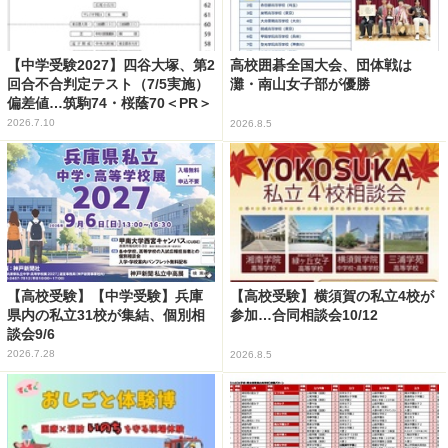
【中学受験2027】四谷大塚、第2
高校囲碁全国大会、団体戦は
回合不合判定テスト（7/5実施）
灘・南山女子部が優勝
偏差値…筑駒74・桜蔭70＜PR＞
2026.7.10
2026.8.5
【高校受験】【中学受験】兵庫
【高校受験】横須賀の私立4校が
県内の私立31校が集結、個別相
参加…合同相談会10/12
談会9/6
2026.7.28
2026.8.5