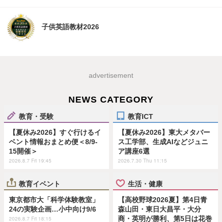
子供英語教材2026
advertisement
NEWS CATEGORY
教育・受験
教育ICT
【夏休み2026】すぐ行けるイ
【夏休み2026】東大メタバー
ベント情報おまとめ便＜8/9-
ス工学部、生成AIなどジュニ
15開催＞
ア講座6選
2026.8.7 Fri 19:45
2026.7.30 Thu 11:15
教育イベント
生活・健康
東京都市大「科学体験教室」
【高校野球2026夏】第4日青
24の実験企画…小中向け9/6
森山田・東日大昌平・大分
商・英明が勝利、第5日は花巻
2026.8.7 Fri 18:15