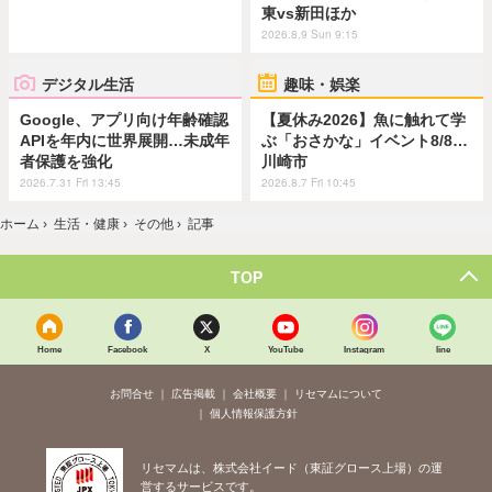
東vs新田ほか
2026.8.9 Sun 9:15
デジタル生活
趣味・娯楽
Google、アプリ向け年齢確認
【夏休み2026】魚に触れて学
APIを年内に世界展開…未成年
ぶ「おさかな」イベント8/8…
者保護を強化
川崎市
2026.7.31 Fri 13:45
2026.8.7 Fri 10:45
ホーム
›
生活・健康
›
その他
›
記事
TOP
Home
Facebook
X
YouTube
Instagram
line
お問合せ
広告掲載
会社概要
リセマムについて
個人情報保護方針
リセマムは、株式会社イード（東証グロース上場）の運
営するサービスです。