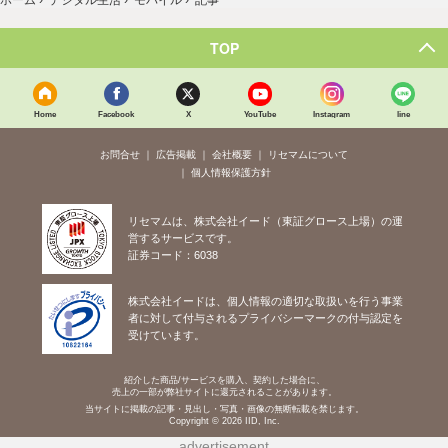
TOP
Home
Facebook
X
YouTube
Instagram
line
お問合せ
広告掲載
会社概要
リセマムについて
個人情報保護方針
リセマムは、株式会社イード（東証グロース上場）の運
営するサービスです。
証券コード：6038
株式会社イードは、個人情報の適切な取扱いを行う事業
者に対して付与されるプライバシーマークの付与認定を
受けています。
紹介した商品/サービスを購入、契約した場合に、
売上の一部が弊社サイトに還元されることがあります。
当サイトに掲載の記事・見出し・写真・画像の無断転載を禁じます。
Copyright © 2026 IID, Inc.
advertisement