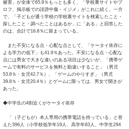
被害」が全体で65.9％もっとも多く、「学校裏サイトやプ
ロフ、掲示板での誹謗中傷・イジメ」がこれに続く。一方
で、「子どもが通う学校の学校裏サイトを検索したこと・
探したこと・調べたことはあるか」に「ある」と回答した
のは、合計で16.8％に留まっている。
また不安になる点・心配な点として、「ケータイ依存に
よる学力の低下」も41.9％あった。不安になる点・心配な
点には男女で大きな違いのある項目は少ないが、「携帯ゲ
ームで有料のサービスを無料と勘違いすること」（男児
53.8％・女児42.7％）、「ゲームのやりすぎ」（男児
39.8％・女児20.4％）とゲームに限っては、男女で開きが
あった。
◆中学生の4割近くがケータイ依存
「（子どもが）本人専用の携帯電話を持っている」と答
えた396人（小学校低学年19人、高学年83人、中学生294