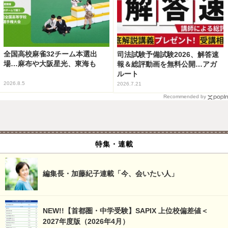
全国高校麻雀32チーム本選出
司法試験予備試験2026、解答速
場…麻布や大阪星光、東海も
報＆総評動画を無料公開…アガ
ルート
2026.8.5
2026.7.21
Recommended by
特集・連載
編集長・加藤紀子連載「今、会いたい人」
NEW!!【首都圏・中学受験】SAPIX 上位校偏差値＜
2027年度版（2026年4月）