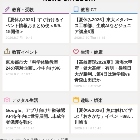
教育・受験
教育ICT
【夏休み2026】すぐ行けるイ
【夏休み2026】東大メタバー
ベント情報おまとめ便＜8/9-
ス工学部、生成AIなどジュニ
15開催＞
ア講座6選
2026.8.7 Fri 19:45
2026.7.30 Thu 11:15
教育イベント
生活・健康
東京都市大「科学体験教室」
【高校野球2026夏】東海大甲
24の実験企画…小中向け9/6
府・健大高崎・有明・長崎日
大が勝利…第4日は遊学館vs
2026.8.7 Fri 18:15
青森山田ほか
2026.8.8 Sat 9:52
デジタル生活
趣味・娯楽
Google、アプリ向け年齢確認
【夏休み2026】魚に触れて学
APIを年内に世界展開…未成年
ぶ「おさかな」イベント8/8…
者保護を強化
川崎市
2026.7.31 Fri 13:45
2026.8.7 Fri 10:45
ホーム
›
デジタル生活
›
モバイル
›
記事