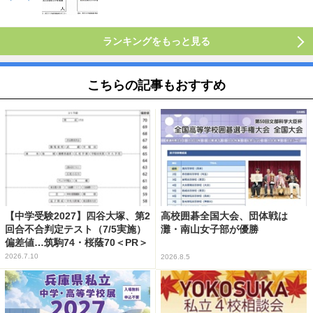
ランキングをもっと見る
こちらの記事もおすすめ
【中学受験2027】四谷大塚、第2
高校囲碁全国大会、団体戦は
回合不合判定テスト（7/5実施）
灘・南山女子部が優勝
偏差値…筑駒74・桜蔭70＜PR＞
2026.7.10
2026.8.5