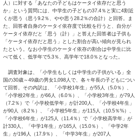
人）に対する「あなたの子どもはケータイ依存だと思う
か」という質問には、中学生の子どもの37.4％と実に4割近
くが思う（思う9.2％、やや思う28.2％の合計）と回答。ま
た、回答者自身のケータイ依存度で比較を行うと、自分が
ケータイ依存だと「思う（計）」と答えた回答者は子供も
「ケータイ依存だと思う」とした割合が高い傾向が見られ
たという。なお小学生のケータイ依存の割合は中学生に比
べて低く、低学年で5.3％、高学年で18.0％となった。
調査対象は、「小学生もしくは中学生の子供がいる」全
国の30歳～49歳の男女1,098人で、各々年長の子どもについ
て回答。その内訳は、「小学校1年生」が55人（5.0％）、
「小学校2年生」が66人（6.0％）、「小学校3年生」が79人
（7.2％）で「小学校低学年」が計200人、「小学校4年生」
が90人（8.2％）、「小学校5年生」が115人（10.5％%）、
「小学校6年生」が125人（11.4％）で「小学校高学年」が
計330人、「中学1年生」が165人（15.0％）、「中学2年
生」が196人（17.9％）、「中学3年生」が207人