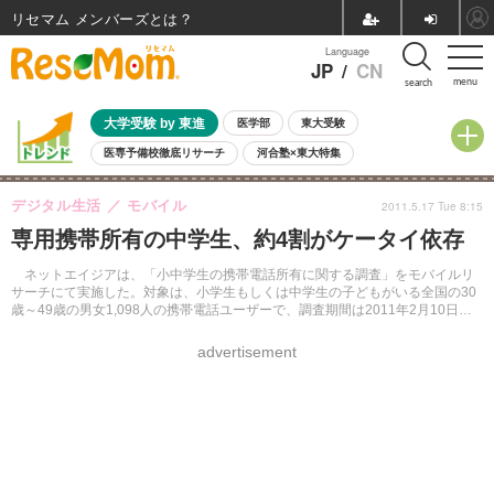
リセマム メンバーズ
Language
JP
/
CN
menu
search
大学受験 by 東進
医学部
東大受験
医専予備校徹底リサーチ
河合塾×東大特集
親子で考える大学選び
高校受験
中学受験
小学校受験
デジタル生活
モバイル
2011.5.17 Tue 8:15
共通テスト
夏休み
8月開催学校説明会・相談会
専用携帯所有の中学生、約4割がケータイ依存
8月開催イベント・WS
全国公立高校 過去問
人気記事
自由研究教材（小学生向け）
自由研究教材（中学生向け）
ランキング
ネットエイジアは、「小中学生の携帯電話所有に関する調査」をモバイルリ
サーチにて実施した。対象は、小学生もしくは中学生の子どもがいる全国の30
歳～49歳の男女1,098人の携帯電話ユーザーで、調査期間は2011年2月10日～
2011年2月14日。
advertisement