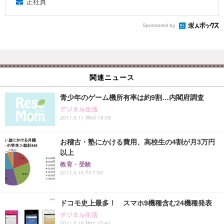
正社員
Sponsored by
関連ニュース
青少年のゲーム機所有率は約9割…内閣府調査
デジタル生活
2011.5.11 Wed 19:09
お稽古・塾にかける費用、高校生の4割が月3万円
以上
教育・受験
2011.4.15 Fri 7:00
ドコモ史上最多！ スマホ9機種含む24機種発表
デジタル生活
2011.5.16 Mon 15:42