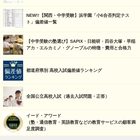
NEW!!【関西・中学受験】浜学園「小6合否判定テス
ト」偏差値一覧
【中学受験の塾選び】SAPIX・日能研・四谷大塚・早稲
アカ・エルカミノ・グノーブルの特徴・費用と合格力
都道府県別 高校入試偏差値ランキング
全国公立高校入試（過去入試問題・正答）
イード・アワード
（塾・通信教育・英語教育などの教育サービスの顧客満
足度調査）