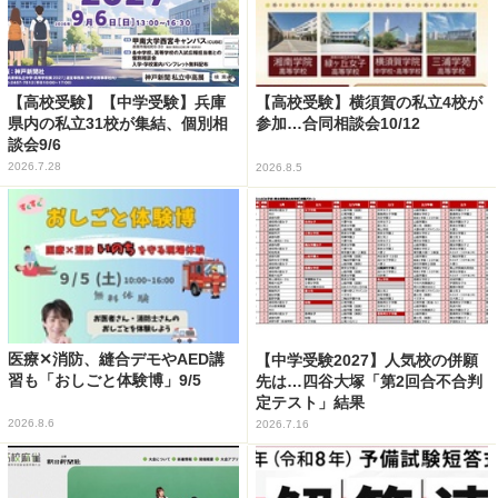
【高校受験】【中学受験】兵庫
【高校受験】横須賀の私立4校が
県内の私立31校が集結、個別相
参加…合同相談会10/12
談会9/6
2026.7.28
2026.8.5
医療✕消防、縫合デモやAED講
【中学受験2027】人気校の併願
習も「おしごと体験博」9/5
先は…四谷大塚「第2回合不合判
定テスト」結果
2026.8.6
2026.7.16