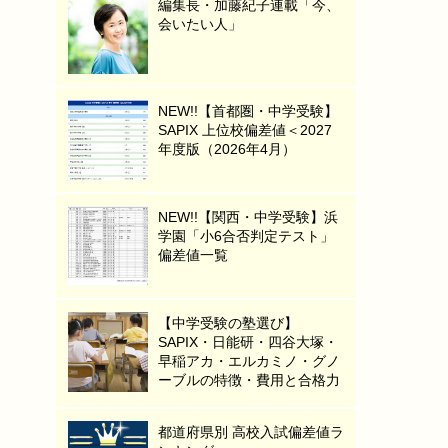
編集長・加藤紀子連載「今、
会いたい人」
NEW!!【首都圏・中学受験】
SAPIX 上位校偏差値＜2027
年度版（2026年4月）
NEW!!【関西・中学受験】浜
学園「小6合否判定テスト」
偏差値一覧
【中学受験の塾選び】
SAPIX・日能研・四谷大塚・
早稲アカ・エルカミノ・グノ
ーブルの特徴・費用と合格力
都道府県別 高校入試偏差値ラ