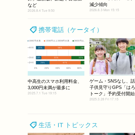
減少傾向
など
2026.8.3 Mon 15:15
2026.8.4 Tue 9:50
携帯電話（ケータイ）
ゲーム・SNSなし、
中高生のスマホ利用料金、
子供見守りGPS「は
3,000円未満が最多に
2025.7.1 Tue 19:15
トーク」予約受付開始
2025.3.28 Fri 17:15
生活・IT トピックス