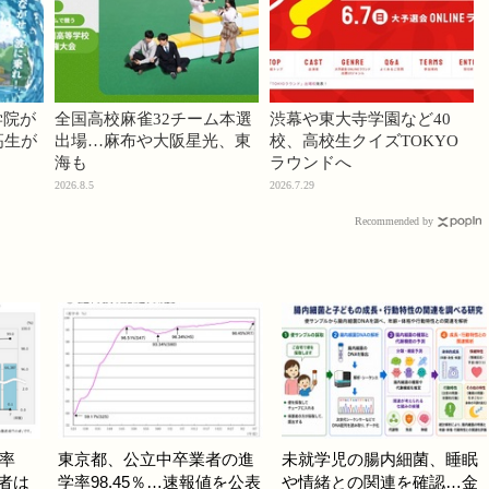
学院が
全国高校麻雀32チーム本選
渋幕や東大寺学園など40
高生が
出場…麻布や大阪星光、東
校、高校生クイズTOKYO
海も
ラウンドへ
2026.8.5
2026.7.29
Recommended by
率
東京都、公立中卒業者の進
未就学児の腸内細菌、睡眠
学者は
学率98.45％…速報値を公表
や情緒との関連を確認…金