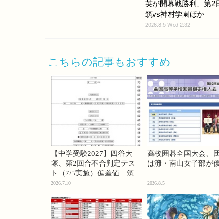
英が開幕戦勝利、第2
筑vs神村学園ほか
2026.8.5 Wed 2:32
こちらの記事もおすすめ
【中学受験2027】四谷大
高校囲碁全国大会、
塚、第2回合不合判定テス
は灘・南山女子部が
ト（7/5実施）偏差値…筑駒
74・桜蔭70＜PR＞
2026.7.10
2026.8.5