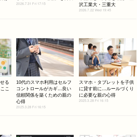
2026.7.31 Fri 17:15
沢工業大・三重大
2026.7.22 Wed 19:45
話せる
10代のスマホ利用はセルフ
スマホ・タブレットを子供
ろここ
コントロールがカギ…良い
に貸す前に…ルールづくり
信頼関係を築くための親の
に必要な親の心得
2025.3.28 Fri 16:15
心得
2025.3.28 Fri 16:15