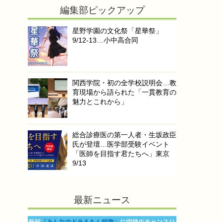
編集部ピックアップ
星野学園の文化祭「星華祭」
9/12-13…小中高合同
関西学院・初の全学校説明会…教
育現場から語られた「一貫教育の
魅力とこれから」
総合診療医の第一人者・生坂政臣
氏が登壇…医学部受験イベント
「医師を目指す君たちへ」東京
9/13
最新ニュース