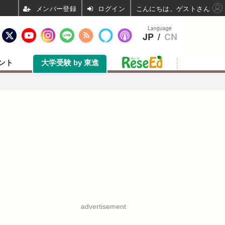
ログイン
こんにちは、ゲストさん
Language
JP
/
CN
ント
大学受験 by 東進
advertisement