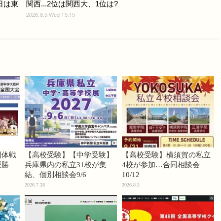
日は東
関西...2位は関西大、1位は?
2026.8.5 Wed 15:15
団体戦
【高校受験】【中学受験】
【高校受験】横須賀の私立
優勝
兵庫県内の私立31校が集
4校が参加…合同相談会
結、個別相談会9/6
10/12
2026.7.28
2026.8.5