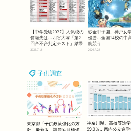
【中学受験2027】人気校の
砂金甲子園、神戸女
併願先は…四谷大塚「第2
優勝…全国14校の中
回合不合判定テスト」結果
腕競う
2026.7.16
2026.7.29
子供調査
神奈川県、高校等進学
東京都「子供政策強化の方
99.0％…県内公立進
針」最新版、課題や目標値