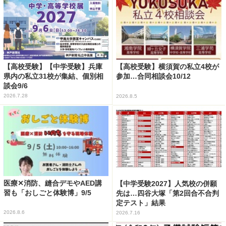
【高校受験】【中学受験】兵庫
【高校受験】横須賀の私立4校が
県内の私立31校が集結、個別相
参加…合同相談会10/12
談会9/6
2026.7.28
2026.8.5
医療✕消防、縫合デモやAED講
【中学受験2027】人気校の併願
習も「おしごと体験博」9/5
先は…四谷大塚「第2回合不合判
定テスト」結果
2026.8.6
2026.7.16