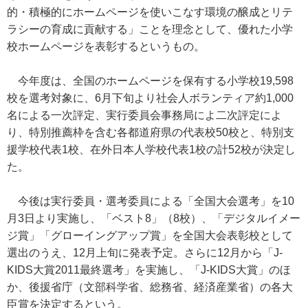
的・積極的にホームページを使いこなす環境の醸成とリテ
ラシーの育成に貢献する」ことを理念として、優れた小学
校ホームページを表彰するというもの。
今年度は、全国のホームページを保有する小学校19,598
校を選考対象に、6月下旬より社会人ボランティア約1,000
名による一次評定、実行委員会事務局によ二次評定によ
り、特別推薦枠を含む各都道府県の代表校50校と、特別支
援学校代表1校、在外日本人学校代表1校の計52校が決定し
た。
今後は実行委員・選考委員による「全国大会選考」を10
月3日より実施し、「ベスト8」（8校）、「デジタルイメー
ジ賞」「グローイングアップ賞」を全国大会表彰校として
選出のうえ、12月上旬に発表予定。さらに12月から「J-
KIDS大賞2011最終選考」を実施し、「J-KIDS大賞」のほ
か、後援省庁（文部科学省、総務省、経済産業省）の各大
臣賞を決定するという。