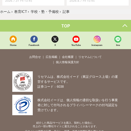
2026.7.31 Fri 13:45
2026.8.7 Fri 10:45
ホーム
›
教育ICT
›
学校・塾・予備校
›
記事
TOP
Home
Facebook
X
YouTube
Instagram
line
お問合せ
広告掲載
会社概要
リセマムについて
個人情報保護方針
リセマムは、株式会社イード（東証グロース上場）の運
営するサービスです。
証券コード：6038
株式会社イードは、個人情報の適切な取扱いを行う事業
者に対して付与されるプライバシーマークの付与認定を
受けています。
紹介した商品/サービスを購入、契約した場合に、
売上の一部が弊社サイトに還元されることがあります。