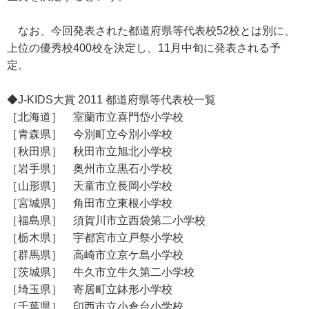
なお、今回発表された都道府県等代表校52校とは別に、
上位の優秀校400校を決定し、11月中旬に発表される予
定。
◆J-KIDS大賞 2011 都道府県等代表校一覧
［北海道］ 室蘭市立喜門岱小学校
［青森県］ 今別町立今別小学校
［秋田県］ 秋田市立旭北小学校
［岩手県］ 奥州市立黒石小学校
［山形県］ 天童市立長岡小学校
［宮城県］ 角田市立東根小学校
［福島県］ 須賀川市立西袋第二小学校
［栃木県］ 宇都宮市立戸祭小学校
［群馬県］ 高崎市立京ケ島小学校
［茨城県］ 牛久市立牛久第二小学校
［埼玉県］ 寄居町立鉢形小学校
［千葉県］ 印西市立小倉台小学校