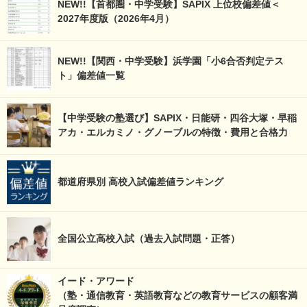
NEW!!【首都圏・中学受験】SAPIX 上位校偏差値＜
2027年度版（2026年4月）
NEW!!【関西・中学受験】浜学園「小6合否判定テス
ト」偏差値一覧
【中学受験の塾選び】SAPIX・日能研・四谷大塚・早稲
アカ・エルカミノ・グノーブルの特徴・費用と合格力
都道府県別 高校入試偏差値ランキング
全国公立高校入試（過去入試問題・正答）
イード・アワード
（塾・通信教育・英語教育などの教育サービスの顧客満