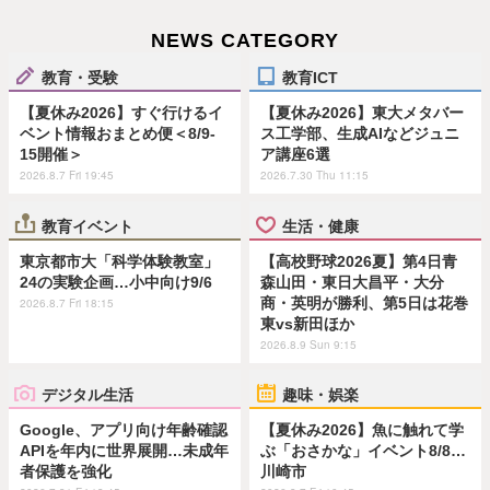
NEWS CATEGORY
教育・受験
教育ICT
【夏休み2026】すぐ行けるイ
【夏休み2026】東大メタバー
ベント情報おまとめ便＜8/9-
ス工学部、生成AIなどジュニ
15開催＞
ア講座6選
2026.8.7 Fri 19:45
2026.7.30 Thu 11:15
教育イベント
生活・健康
東京都市大「科学体験教室」
【高校野球2026夏】第4日青
24の実験企画…小中向け9/6
森山田・東日大昌平・大分
商・英明が勝利、第5日は花巻
2026.8.7 Fri 18:15
東vs新田ほか
2026.8.9 Sun 9:15
デジタル生活
趣味・娯楽
Google、アプリ向け年齢確認
【夏休み2026】魚に触れて学
APIを年内に世界展開…未成年
ぶ「おさかな」イベント8/8…
者保護を強化
川崎市