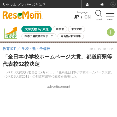
リセマム メンバーズ
Language
JP
/
CN
menu
search
大学受験 by 東進
医学部
東大受験
医専予備校徹底リサーチ
河合塾×東大特集
親子で考える大学選び
高校受験
中学受験
小学校受験
教育ICT
学校・塾・予備校
2011.9.27 Tue 13:20
共通テスト
夏休み
8月開催学校説明会・相談会
「全日本小学校ホームページ大賞」都道府県等
8月開催イベント・WS
全国公立高校 過去問
人気記事
代表校52校決定
自由研究教材（小学生向け）
自由研究教材（中学生向け）
ランキング
J-KIDS大賞実行委員会は9月26日、「第9回全日本小学校ホームページ大賞」
（J-KIDS大賞2011）の都道府県等代表校を発表した。
advertisement