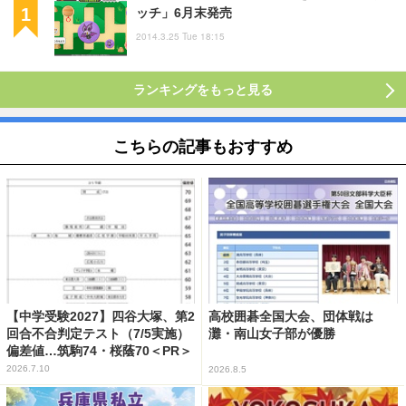
ッチ」6月末発売
2014.3.25 Tue 18:15
ランキングをもっと見る
こちらの記事もおすすめ
【中学受験2027】四谷大塚、第2
高校囲碁全国大会、団体戦は
回合不合判定テスト（7/5実施）
灘・南山女子部が優勝
偏差値…筑駒74・桜蔭70＜PR＞
2026.7.10
2026.8.5