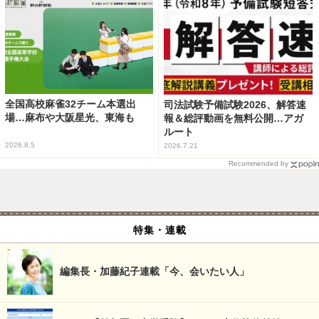
全国高校麻雀32チーム本選出
司法試験予備試験2026、解答速
場…麻布や大阪星光、東海も
報＆総評動画を無料公開…アガ
ルート
2026.8.5
2026.7.21
Recommended by
特集・連載
編集長・加藤紀子連載「今、会いたい人」