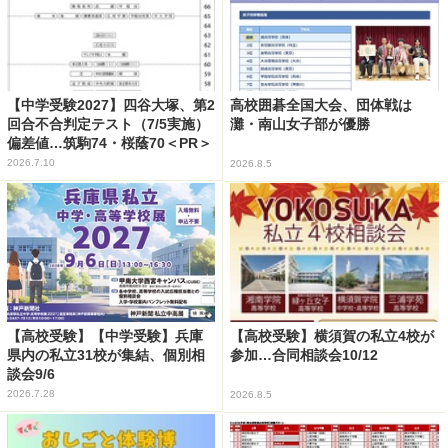
【中学受験2027】四谷大塚、第2
高校囲碁全国大会、団体戦は
回合不合判定テスト（7/5実施）
灘・南山女子部が優勝
偏差値…筑駒74・桜蔭70＜PR＞
2026.7.10
2026.8.5
【高校受験】【中学受験】兵庫
【高校受験】横須賀の私立4校が
県内の私立31校が集結、個別相
参加…合同相談会10/12
談会9/6
2026.7.28
2026.8.5