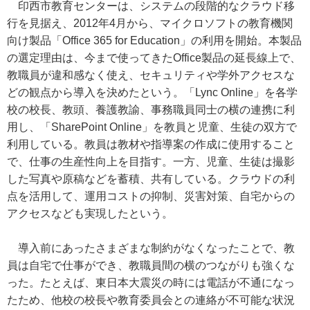
印西市教育センターは、システムの段階的なクラウド移
行を見据え、2012年4月から、マイクロソフトの教育機関
向け製品「Office 365 for Education」の利用を開始。本製品
の選定理由は、今まで使ってきたOffice製品の延長線上で、
教職員が違和感なく使え、セキュリティや学外アクセスな
どの観点から導入を決めたという。「Lync Online」を各学
校の校長、教頭、養護教諭、事務職員同士の横の連携に利
用し、「SharePoint Online」を教員と児童、生徒の双方で
利用している。教員は教材や指導案の作成に使用すること
で、仕事の生産性向上を目指す。一方、児童、生徒は撮影
した写真や原稿などを蓄積、共有している。クラウドの利
点を活用して、運用コストの抑制、災害対策、自宅からの
アクセスなども実現したという。
導入前にあったさまざまな制約がなくなったことで、教
員は自宅で仕事ができ、教職員間の横のつながりも強くな
った。たとえば、東日本大震災の時には電話が不通になっ
たため、他校の校長や教育委員会との連絡が不可能な状況