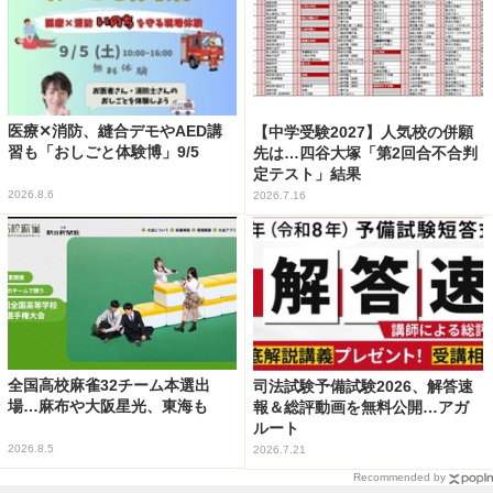
医療✕消防、縫合デモやAED講
【中学受験2027】人気校の併願
習も「おしごと体験博」9/5
先は…四谷大塚「第2回合不合判
定テスト」結果
2026.8.6
2026.7.16
全国高校麻雀32チーム本選出
司法試験予備試験2026、解答速
場…麻布や大阪星光、東海も
報＆総評動画を無料公開…アガ
ルート
2026.8.5
2026.7.21
Recommended by