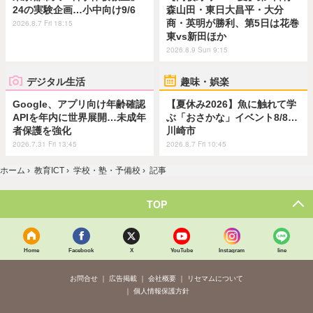
24の実験企画…小中向け9/6
森山田・東日大昌平・大分
商・英明が勝利、第5日は花巻
2026.8.7 Fri 18:15
東vs新田ほか
2026.8.9 Sun 9:15
デジタル生活
趣味・娯楽
Google、アプリ向け年齢確認
【夏休み2026】魚に触れて学
APIを年内に世界展開…未成年
ぶ「おさかな」イベント8/8…
者保護を強化
川崎市
2026.7.31 Fri 13:45
2026.8.7 Fri 10:45
ホーム
›
教育ICT
›
学校・塾・予備校
›
記事
TOP
Home
Facebook
X
YouTube
Instagram
line
お問合せ
広告掲載
会社概要
リセマムについて
個人情報保護方針