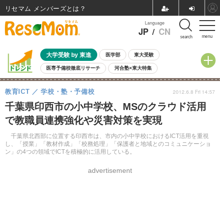
リセマム メンバーズ
Language
JP
/
CN
menu
search
大学受験 by 東進
医学部
東大受験
医専予備校徹底リサーチ
河合塾×東大特集
親子で考える大学選び
高校受験
中学受験
小学校受験
教育ICT
学校・塾・予備校
2012.6.8 Fri 14:57
共通テスト
夏休み
8月開催学校説明会・相談会
千葉県印西市の小中学校、MSのクラウド活用
8月開催イベント・WS
全国公立高校 過去問
人気記事
で教職員連携強化や災害対策を実現
自由研究教材（小学生向け）
自由研究教材（中学生向け）
ランキング
千葉県北西部に位置する印西市は、市内の小中学校におけるICT活用を重視
し、「授業」「教材作成」「校務処理」「保護者と地域とのコミュニケーショ
ン」の4つの領域でICTを積極的に活用している。
advertisement