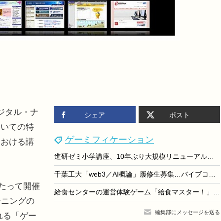
ジタル・ナ
シェア
ポスト
招いての特
ゲーミフィケーション
における講
。
進研ゼミ小学講座、10年ぶり大規模リニューアル…ゲーム×学習と人×AIで学びを進化
千葉工大「web3／AI概論」履修生募集…バイブコーディングで人材育成
わたって開催
給食センターの運営体験ゲーム「給食マスター！」配信開始
ーニングの
編集部にメッセージを送る
れる「ゲー