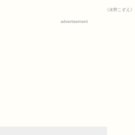
《水野こずえ》
advertisement