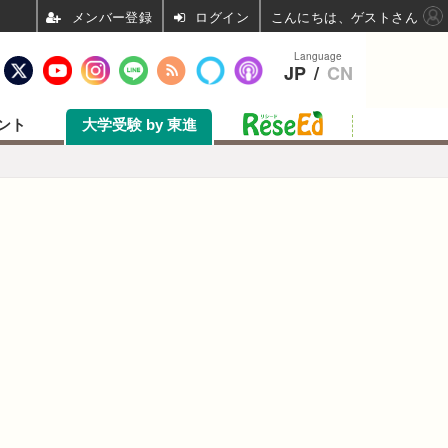
ログイン
こんにちは、ゲストさん
Language
JP
/
CN
ント
大学受験 by 東進