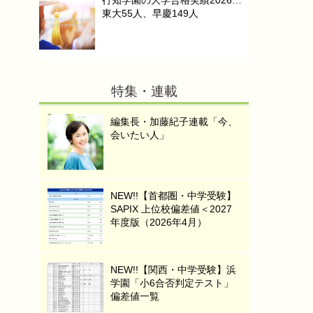
行知学園の大学合格実績2026…
東大55人、早慶149人
特集・連載
編集長・加藤紀子連載「今、
会いたい人」
NEW!!【首都圏・中学受験】
SAPIX 上位校偏差値＜2027
年度版（2026年4月）
NEW!!【関西・中学受験】浜
学園「小6合否判定テスト」
偏差値一覧