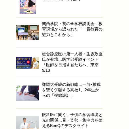
関西学院・初の全学校説明会…教
育現場から語られた「一貫教育の
魅力とこれから」
総合診療医の第一人者・生坂政臣
氏が登壇…医学部受験イベント
「医師を目指す君たちへ」東京
9/13
難関大受験の新戦略…一般×推薦
を賢く併願する高校1、2年生か
らの「複線設計」
眼科医に聞く、子供の学習環境と
光の関係…目・姿勢・集中力を整
えるBenQのデスクライト