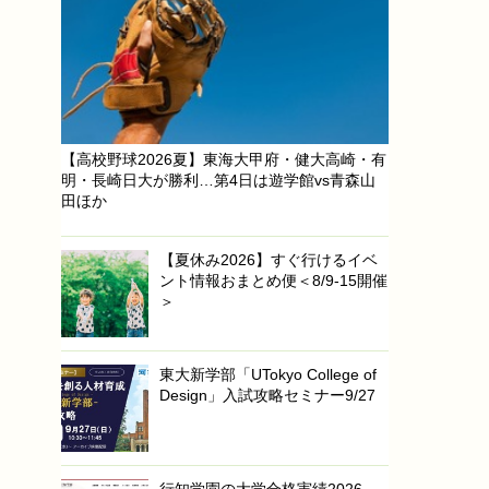
【高校野球2026夏】東海大甲府・健大高崎・有
明・長崎日大が勝利…第4日は遊学館vs青森山
田ほか
【夏休み2026】すぐ行けるイベ
ント情報おまとめ便＜8/9-15開催
＞
東大新学部「UTokyo College of
Design」入試攻略セミナー9/27