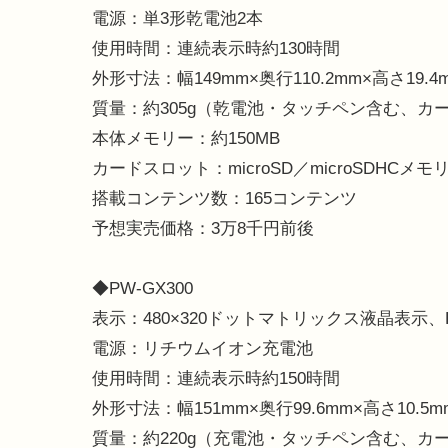
電源：単3形乾電池2本
使用時間：連続表示時約130時間
外形寸法：幅149mm×奥行110.2mm×高さ19
質量：約305g（乾電池・タッチペン含む、カ
本体メモリー：約150MB
カードスロット：microSD／microSDHCメ
搭載コンテンツ数：165コンテンツ
予想実売価格：3万8千円前後
◆PW-GX300
表示：480×320ドットマトリックス液晶表示
電源：リチウムイオン充電池
使用時間：連続表示時約150時間
外形寸法：幅151mm×奥行99.6mm×高さ10.
質量：約220g（充電池・タッチペン含む、カ