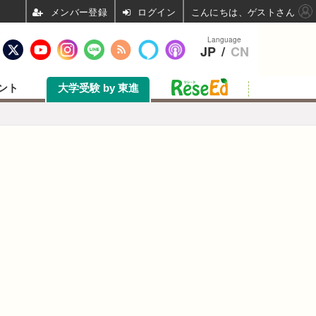
ログイン
こんにちは、ゲストさん
Language
JP
/
CN
ント
大学受験 by 東進