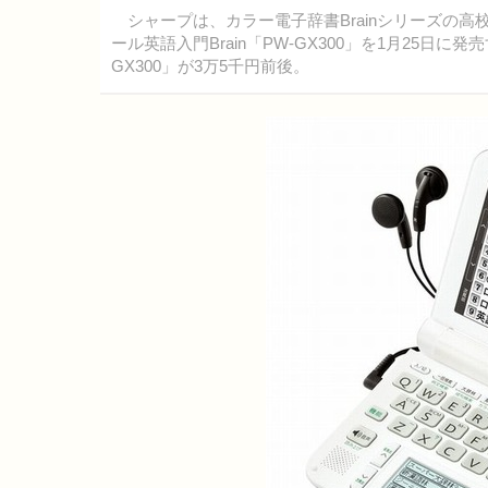
シャープは、カラー電子辞書Brainシリーズの高校
ール英語入門Brain「PW-GX300」を1月25日に
GX300」が3万5千円前後。