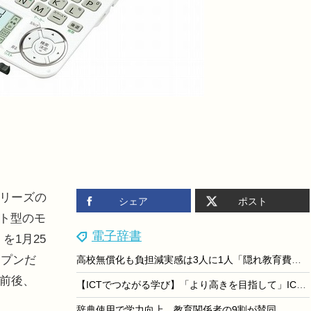
シリーズの
シェア
ポスト
ット型のモ
電子辞書
」を1月25
ープンだ
高校無償化も負担減実感は3人に1人「隠れ教育費」実態調査
円前後、
【ICTでつながる学び】「より高きを目指して」ICTで広がる学びの未来…常葉大学附属橘高等学校
辞典使用で学力向上、教育関係者の9割が賛同