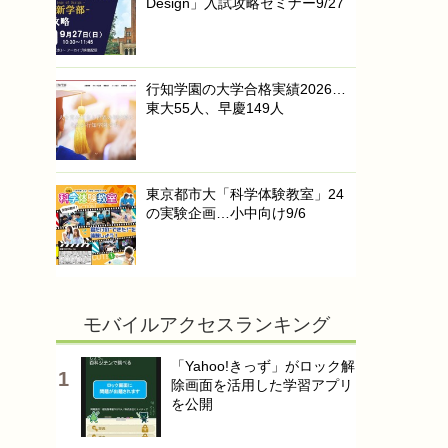
Design」入試攻略セミナー9/27
行知学園の大学合格実績2026…
東大55人、早慶149人
東京都市大「科学体験教室」24
の実験企画…小中向け9/6
モバイルアクセスランキング
「Yahoo!きっず」がロック解
除画面を活用した学習アプリ
を公開