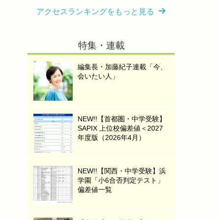
アクセスランキングをもっと見る
特集・連載
編集長・加藤紀子連載「今、
会いたい人」
NEW!!【首都圏・中学受験】
SAPIX 上位校偏差値＜2027
年度版（2026年4月）
NEW!!【関西・中学受験】浜
学園「小6合否判定テスト」
偏差値一覧