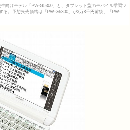
生向けモデル「PW-G5300」と、タブレット型のモバイル学習ツ
発売する。予想実売価格は「PW-G5300」が3万8千円前後、「PW-