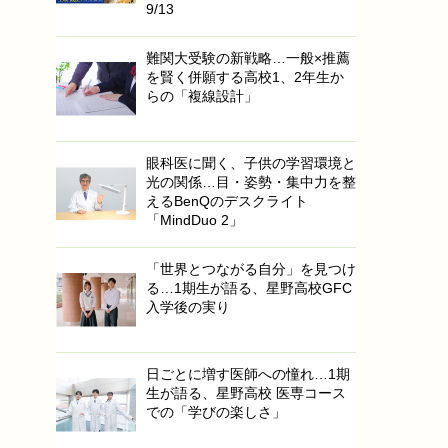
9/13
難関大受験の新戦略…一般×推薦
を賢く併願する高校1、2年生か
らの「複線設計」
眼科医に聞く、子供の学習環境と
光の関係…目・姿勢・集中力を整
えるBenQのデスクライト
「MindDuo 2」
「世界とつながる自分」を見つけ
る…1期生が語る、星野高校GFC
入学後の実り
日ごとに増す医師への憧れ…1期
生が語る、星野高校 医専コース
での「学びの楽しさ」