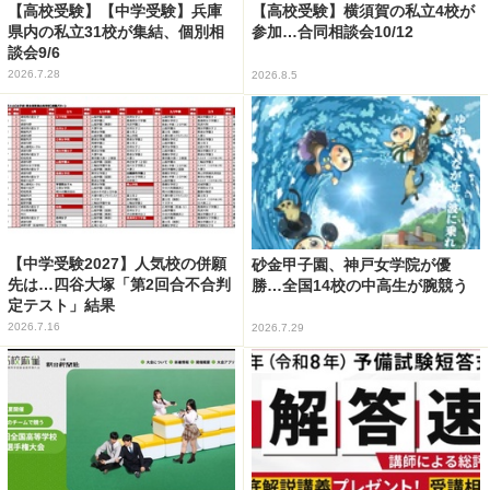
【高校受験】【中学受験】兵庫
【高校受験】横須賀の私立4校が
県内の私立31校が集結、個別相
参加…合同相談会10/12
談会9/6
2026.7.28
2026.8.5
【中学受験2027】人気校の併願
砂金甲子園、神戸女学院が優
先は…四谷大塚「第2回合不合判
勝…全国14校の中高生が腕競う
定テスト」結果
2026.7.16
2026.7.29