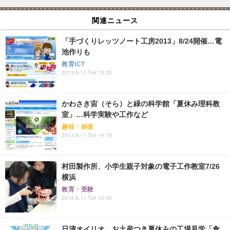
関連ニュース
「手づくりレッツノート工房2013」8/24開催…電
池作りも
教育ICT
2013.6.11 Tue 15:35
かわさき宙（そら）と緑の科学館「夏休み理科教
室」…科学実験や工作など
趣味・娯楽
2013.6.11 Tue 14:15
村田製作所、小学生親子対象の電子工作教室7/26
横浜
教育・受験
2013.6.11 Tue 12:00
日清オイリオ、お土産つき夏休みの工場見学「食