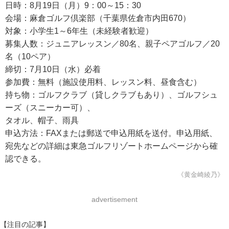
日時：8月19日（月）9：00～15：30
会場：麻倉ゴルフ倶楽部（千葉県佐倉市内田670）
対象：小学生1～6年生（未経験者歓迎）
募集人数：ジュニアレッスン／80名、親子ペアゴルフ／20
名（10ペア）
締切：7月10日（水）必着
参加費：無料（施設使用料、レッスン料、昼食含む）
持ち物：ゴルフクラブ（貸しクラブもあり）、ゴルフシュ
ーズ（スニーカー可）、
タオル、帽子、雨具
申込方法：FAXまたは郵送で申込用紙を送付。申込用紙、
宛先などの詳細は東急ゴルフリゾートホームページから確
認できる。
《黄金崎綾乃》
advertisement
【注目の記事】