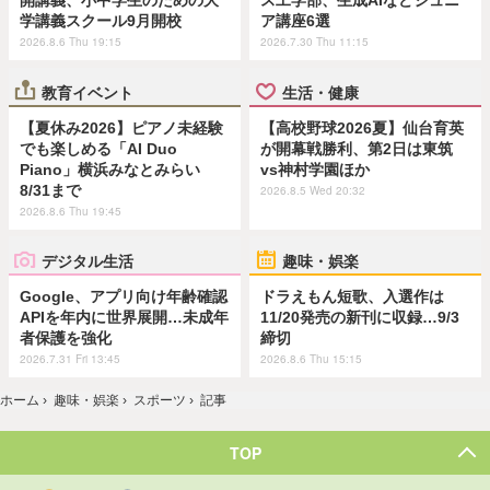
開講義、小中学生のための大
ス工学部、生成AIなどジュニ
学講義スクール9月開校
ア講座6選
2026.8.6 Thu 19:15
2026.7.30 Thu 11:15
教育イベント
生活・健康
【夏休み2026】ピアノ未経験
【高校野球2026夏】仙台育英
でも楽しめる「AI Duo
が開幕戦勝利、第2日は東筑
Piano」横浜みなとみらい
vs神村学園ほか
8/31まで
2026.8.5 Wed 20:32
2026.8.6 Thu 19:45
デジタル生活
趣味・娯楽
Google、アプリ向け年齢確認
ドラえもん短歌、入選作は
APIを年内に世界展開…未成年
11/20発売の新刊に収録…9/3
者保護を強化
締切
2026.7.31 Fri 13:45
2026.8.6 Thu 15:15
ホーム
›
趣味・娯楽
›
スポーツ
›
記事
TOP