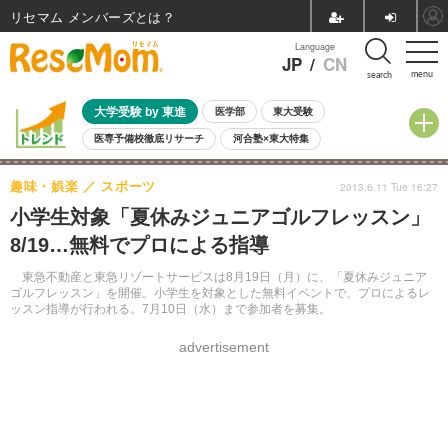
リセマム メンバーズ
Language
JP
/
CN
menu
search
大学受験 by 東進
医学部
東大受験
医専予備校徹底リサーチ
河合塾×東大特集
親子で考える大学選び
高校受験
中学受験
小学校受験
趣味・娯楽
スポーツ
2013.6.11 Tue 16:27
共通テスト
夏休み
8月開催学校説明会・相談会
小学生対象「夏休みジュニアゴルフレッスン」
8月開催イベント・WS
全国公立高校 過去問
人気記事
8/19…無料でプロによる指導
自由研究教材（小学生向け）
自由研究教材（中学生向け）
ランキング
東急不動産と東急リゾートサービスは8月19日（月）に、「夏休みジュニア
ゴルフレッスン」を開催。小学生を対象とした無料イベントで、プロによるレ
ッスン指導が行われる。7月10日（水）まで参加者を募集。
advertisement