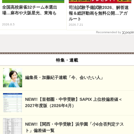
全国高校麻雀32チーム本選出
司法試験予備試験2026、解答速
場…麻布や大阪星光、東海も
報＆総評動画を無料公開…アガ
ルート
2026.8.5
2026.7.21
Recommended by
特集・連載
編集長・加藤紀子連載「今、会いたい人」
NEW!!【首都圏・中学受験】SAPIX 上位校偏差値＜
2027年度版（2026年4月）
NEW!!【関西・中学受験】浜学園「小6合否判定テス
ト」偏差値一覧