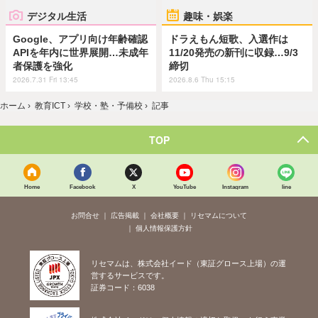
デジタル生活
趣味・娯楽
Google、アプリ向け年齢確認
ドラえもん短歌、入選作は
APIを年内に世界展開…未成年
11/20発売の新刊に収録…9/3
者保護を強化
締切
2026.7.31 Fri 13:45
2026.8.6 Thu 15:15
ホーム
›
教育ICT
›
学校・塾・予備校
›
記事
TOP
Home
Facebook
X
YouTube
Instagram
line
お問合せ
広告掲載
会社概要
リセマムについて
個人情報保護方針
リセマムは、株式会社イード（東証グロース上場）の運
営するサービスです。
証券コード：6038