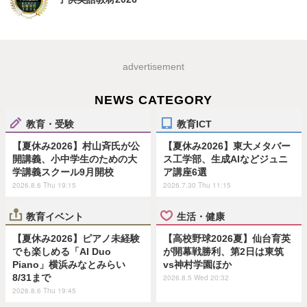
advertisement
NEWS CATEGORY
教育・受験
教育ICT
【夏休み2026】村山斉氏が公
【夏休み2026】東大メタバー
開講義、小中学生のための大
ス工学部、生成AIなどジュニ
学講義スクール9月開校
ア講座6選
2026.8.6 Thu 19:15
2026.7.30 Thu 11:15
教育イベント
生活・健康
【夏休み2026】ピアノ未経験
【高校野球2026夏】仙台育英
でも楽しめる「AI Duo
が開幕戦勝利、第2日は東筑
Piano」横浜みなとみらい
vs神村学園ほか
8/31まで
2026.8.5 Wed 20:32
2026.8.6 Thu 19:45