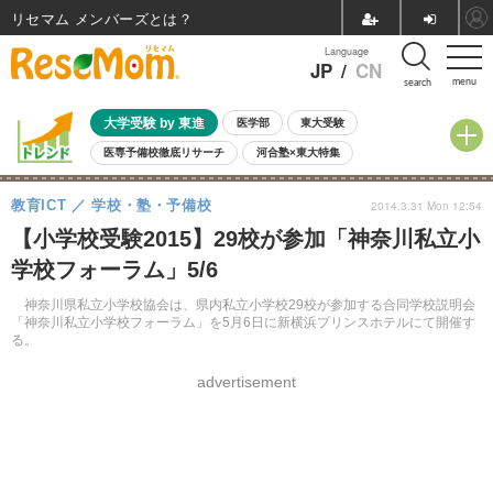
リセマム メンバーズ
Language
JP
/
CN
menu
search
大学受験 by 東進
医学部
東大受験
医専予備校徹底リサーチ
河合塾×東大特集
親子で考える大学選び
高校受験
中学受験
小学校受験
教育ICT
学校・塾・予備校
2014.3.31 Mon 12:54
共通テスト
夏休み
8月開催学校説明会・相談会
【小学校受験2015】29校が参加「神奈川私立小
8月開催イベント・WS
全国公立高校 過去問
人気記事
学校フォーラム」5/6
自由研究教材（小学生向け）
自由研究教材（中学生向け）
ランキング
神奈川県私立小学校協会は、県内私立小学校29校が参加する合同学校説明会
「神奈川私立小学校フォーラム」を5月6日に新横浜プリンスホテルにて開催す
る。
advertisement