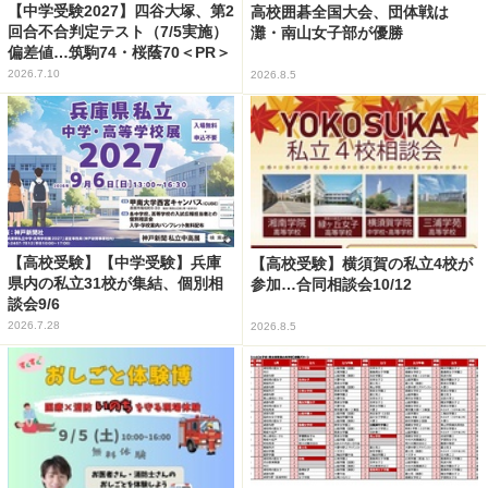
【中学受験2027】四谷大塚、第2
高校囲碁全国大会、団体戦は
回合不合判定テスト（7/5実施）
灘・南山女子部が優勝
偏差値…筑駒74・桜蔭70＜PR＞
2026.7.10
2026.8.5
【高校受験】【中学受験】兵庫
【高校受験】横須賀の私立4校が
県内の私立31校が集結、個別相
参加…合同相談会10/12
談会9/6
2026.7.28
2026.8.5