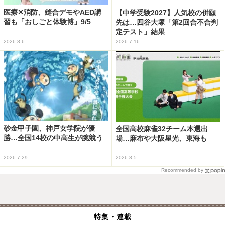
医療✕消防、縫合デモやAED講
【中学受験2027】人気校の併願
習も「おしごと体験博」9/5
先は…四谷大塚「第2回合不合判
定テスト」結果
2026.8.6
2026.7.16
砂金甲子園、神戸女学院が優
全国高校麻雀32チーム本選出
勝…全国14校の中高生が腕競う
場…麻布や大阪星光、東海も
2026.7.29
2026.8.5
Recommended by
特集・連載