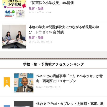
「関西私立小学校展」4/6開催
教育・受験
2014.3.6 Thu 17:46
本物の学力や問題解決力につながる幼児期の学
び…ドラゼミ×Z会 対談
教育・受験
2014.3.20 Thu 10:15
学校・塾・予備校アクセスランキング
ベネッセの店舗事業「エリアベネッセ」が青
山・西葛西に11/1オープン
2014.10.29 Wed 0:16
48台までiPad・タブレットを同期・充電、教