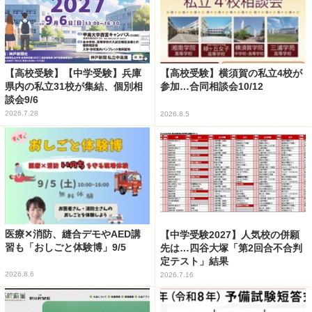
【高校受験】【中学受験】兵庫
【高校受験】横須賀の私立4校が
県内の私立31校が集結、個別相
参加…合同相談会10/12
談会9/6
2026.7.28
2026.8.5
医療✕消防、縫合デモやAED講
【中学受験2027】人気校の併願
習も「おしごと体験博」9/5
先は…四谷大塚「第2回合不合判
定テスト」結果
2026.8.6
2026.7.16