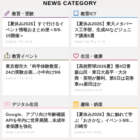
NEWS CATEGORY
教育・受験
教育ICT
【夏休み2026】すぐ行けるイ
【夏休み2026】東大メタバー
ベント情報おまとめ便＜8/9-
ス工学部、生成AIなどジュニ
15開催＞
ア講座6選
2026.8.7 Fri 19:45
2026.7.30 Thu 11:15
教育イベント
生活・健康
東京都市大「科学体験教室」
【高校野球2026夏】第4日青
24の実験企画…小中向け9/6
森山田・東日大昌平・大分
商・英明が勝利、第5日は花巻
2026.8.7 Fri 18:15
東vs新田ほか
2026.8.9 Sun 9:15
デジタル生活
趣味・娯楽
Google、アプリ向け年齢確認
【夏休み2026】魚に触れて学
APIを年内に世界展開…未成年
ぶ「おさかな」イベント8/8…
者保護を強化
川崎市
2026.7.31 Fri 13:45
2026.8.7 Fri 10:45