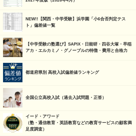
2027年度版（2026年4月）
NEW!!【関西・中学受験】浜学園「小6合否判定テス
ト」偏差値一覧
【中学受験の塾選び】SAPIX・日能研・四谷大塚・早稲
アカ・エルカミノ・グノーブルの特徴・費用と合格力
都道府県別 高校入試偏差値ランキング
全国公立高校入試（過去入試問題・正答）
イード・アワード
（塾・通信教育・英語教育などの教育サービスの顧客満
足度調査）