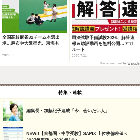
全国高校麻雀32チーム本選出
司法試験予備試験2026、解答速
場…麻布や大阪星光、東海も
報＆総評動画を無料公開…アガ
ルート
2026.8.5
2026.7.21
Recommended by
特集・連載
編集長・加藤紀子連載「今、会いたい人」
NEW!!【首都圏・中学受験】SAPIX 上位校偏差値＜