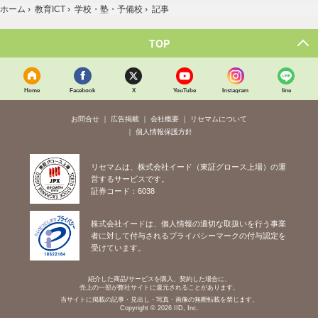
ホーム
›
教育ICT
›
学校・塾・予備校
›
記事
TOP
Home
Facebook
X
YouTube
Instagram
line
お問合せ
広告掲載
会社概要
リセマムについて
個人情報保護方針
リセマムは、株式会社イード（東証グロース上場）の運
営するサービスです。
証券コード：6038
株式会社イードは、個人情報の適切な取扱いを行う事業
者に対して付与されるプライバシーマークの付与認定を
受けています。
紹介した商品/サービスを購入、契約した場合に、
売上の一部が弊社サイトに還元されることがあります。
当サイトに掲載の記事・見出し・写真・画像の無断転載を禁じます。
Copyright © 2026 IID, Inc.