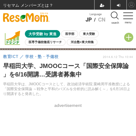
リセマム メンバーズ
Language
JP
/
CN
menu
search
大学受験 by 東進
医学部
東大受験
医専予備校徹底リサーチ
河合塾×東大特集
親子で考える大学選び
高校受験
中学受験
小学校受験
教育ICT
学校・塾・予備校
2014.6.12 Thu 10:44
共通テスト
夏休み
8月開催学校説明会・相談会
早稲田大学、JMOOCコース「国際安全保障論
8月開催イベント・WS
全国公立高校 過去問
人気記事
」を6/16開講…受講者募集中
自由研究教材（小学生向け）
自由研究教材（中学生向け）
ランキング
早稲田大学は、JMOOCコースとして、政治経済学術院 栗崎周平准教授による
「国際安全保障論 ～戦争と平和のパズルを分析的に読み解く～」を6月16日よ
り開講すると発表した。
advertisement