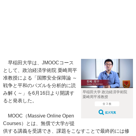
早稲田大学は、JMOOCコース
として、政治経済学術院 栗崎周平
准教授による「国際安全保障論 ～
戦争と平和のパズルを分析的に読
早稲田大学 政治経済学術院
み解く～」を6月16日より開講す
栗崎周平准教授
ると発表した。
全 3 枚
拡大写真
MOOC（Massive Online Open
Courses）とは、無償で大学が提
供する講義を受講でき、課題をこなすことで最終的には修