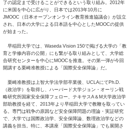
了の認定まで受けることができるという取り組み。2012年
に米国を中心に広がり、日本では2013年10月に
JMOOC（日本オープンオンライン教育推進協議会）が設立
され、日本の大学による日本語を中心としたMOOCの提供
が始まった。
早稲田大学では、Waseda Vision 150で掲げる大学の「教
育と学修内容の公開」にも繋がる取り組みとして、大学総
合研究センターを中心にMOOCを推進。その第一弾が今回
開講する栗崎准教授による「国際安全保障論」だ。
栗崎准教授は上智大学法学部卒業後、UCLAにてPh.D.
（政治学）を取得し、ハーバード大学ジョン・オーリン戦
略研究所国家安全保障フェロー、テキサスA＆M大学政治学
部助教授を経て、2013年より早稲田大学で教鞭を取ってい
る。専門は戦争の原因など安全保障問題の理論・実証研究
で、大学では国際政治学、安全保障論、数理政治学などの
講義を担当。特に、本講座「国際安全保障論」でも展開さ