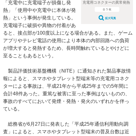
「充電中に充電端子が損傷し発
充電用コネクターの異常発熱
熱」「使用中や充電中に本体が発
全 5 枚
熱」という事例が発生している。
拡大写真
充電端子に破損や異物の付着があ
ると、接点部が100度以上になる場合がある。また、ゲーム
アプリやテレビ電話の使用により本体の内部回路への負荷
が増大すると発熱するため、長時間触れているとやけどに
至ることもあるという。
製品評価技術基盤機構（NITE）に通知された製品事故情
報によると、スマホやタブレット型端末等の充電用コネク
ターによる事故は、平成21年から平成25年までの5年間に
合計48件あった。重篤な被害に至った事例はないものの、
事故のすべてにおいて発煙・発熱・発火のいずれかを伴っ
ている。
総務省が6月27日に発表した「平成25年通信利用動向調
査」によると、スマホやタブレット型端末の普及台数は近