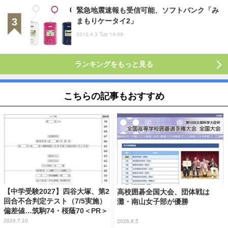
緊急地震速報も受信可能、ソフトバンク「み
まもりケータイ2」
2012.4.3 Tue 19:09
ランキングをもっと見る
こちらの記事もおすすめ
【中学受験2027】四谷大塚、第2
高校囲碁全国大会、団体戦は
回合不合判定テスト（7/5実施）
灘・南山女子部が優勝
偏差値…筑駒74・桜蔭70＜PR＞
2026.7.10
2026.8.5