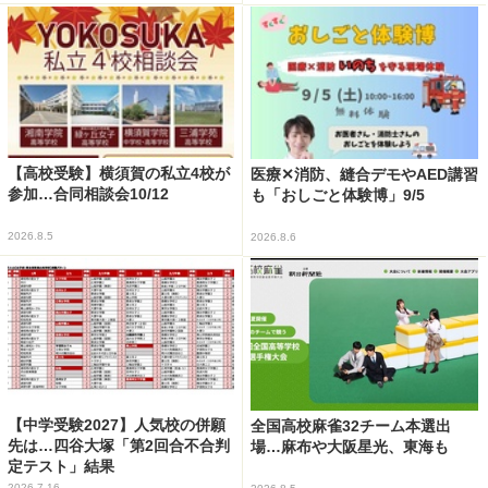
【高校受験】横須賀の私立4校が
医療✕消防、縫合デモやAED講習
参加…合同相談会10/12
も「おしごと体験博」9/5
2026.8.5
2026.8.6
【中学受験2027】人気校の併願
全国高校麻雀32チーム本選出
先は…四谷大塚「第2回合不合判
場…麻布や大阪星光、東海も
定テスト」結果
2026.7.16