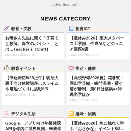
advertisement
NEWS CATEGORY
教育・受験
教育ICT
お母さん先生に聞く「子育て
【夏休み2026】東大メタバー
と教師、両立のポイント」と
ス工学部、生成AIなどジュニ
は…Teacher’s［Shift］
ア講座6選
2026.8.10 Mon 19:45
2026.7.30 Thu 11:15
教育イベント
生活・健康
【申込締切8/28正午】明治大
【高校野球2026夏】花巻東・
親子向け体験講座…スライム
岡山学芸館・鳴門渦潮・霞ケ
や電池づくりに挑戦9/5
浦が勝利、第6日は横浜vs沖
縄尚学ほか
2026.8.10 Mon 18:15
2026.8.10 Mon 7:15
デジタル生活
趣味・娯楽
Google、アプリ向け年齢確認
【夏休み2026】魚に触れて学
APIを年内に世界展開…未成年
ぶ「おさかな」イベント8/8…