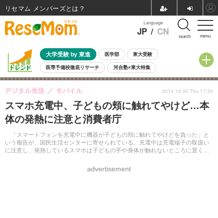
リセマム メンバーズ
Language
JP
/
CN
menu
search
大学受験 by 東進
医学部
東大受験
医専予備校徹底リサーチ
河合塾×東大特集
親子で考える大学選び
高校受験
中学受験
小学校受験
デジタル生活
モバイル
2014.10.30 Thu 17:30
共通テスト
夏休み
8月開催学校説明会・相談会
スマホ充電中、子どもの頬に触れてやけど…本
8月開催イベント・WS
全国公立高校 過去問
人気記事
体の発熱に注意と消費者庁
自由研究教材（小学生向け）
自由研究教材（中学生向け）
ランキング
「スマートフォンを充電中に機器が子どもの頬に触れてやけどを負った」と
いう報告が、国民生活センターに寄せられている。充電中は充電端子の取扱い
に注意し、発熱しているスマホは子どもの手や身体が触れないところに置くよ
う、消費者庁が呼びかけている。
advertisement