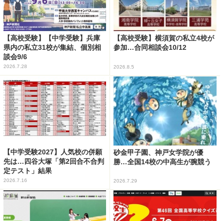
【高校受験】【中学受験】兵庫
【高校受験】横須賀の私立4校が
県内の私立31校が集結、個別相
参加…合同相談会10/12
談会9/6
2026.7.28
2026.8.5
【中学受験2027】人気校の併願
砂金甲子園、神戸女学院が優
先は…四谷大塚「第2回合不合判
勝…全国14校の中高生が腕競う
定テスト」結果
2026.7.16
2026.7.29