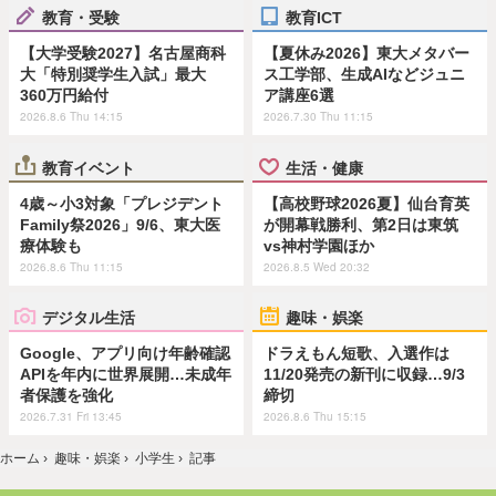
教育・受験
教育ICT
【大学受験2027】名古屋商科
【夏休み2026】東大メタバー
大「特別奨学生入試」最大
ス工学部、生成AIなどジュニ
360万円給付
ア講座6選
2026.8.6 Thu 14:15
2026.7.30 Thu 11:15
教育イベント
生活・健康
4歳～小3対象「プレジデント
【高校野球2026夏】仙台育英
Family祭2026」9/6、東大医
が開幕戦勝利、第2日は東筑
療体験も
vs神村学園ほか
2026.8.6 Thu 11:15
2026.8.5 Wed 20:32
デジタル生活
趣味・娯楽
Google、アプリ向け年齢確認
ドラえもん短歌、入選作は
APIを年内に世界展開…未成年
11/20発売の新刊に収録…9/3
者保護を強化
締切
2026.7.31 Fri 13:45
2026.8.6 Thu 15:15
ホーム
›
趣味・娯楽
›
小学生
›
記事