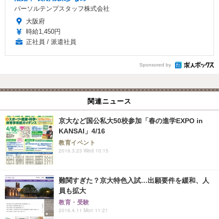
パーソルテンプスタッフ株式会社
大阪府
時給1,450円
正社員 / 派遣社員
Sponsored by
関連ニュース
京大など国公私大50校参加「春の進学EXPO in
KANSAI」4/16
教育イベント
2016.3.23 Wed 10:15
難関すぎた？京大特色入試…出願要件を緩和、人
員も拡大
教育・受験
2016.4.11 Mon 11:21