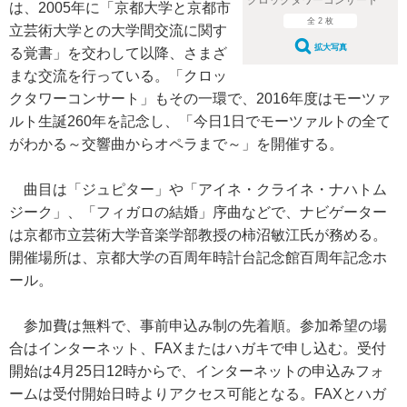
は、2005年に「京都大学と京都市
全 2 枚
立芸術大学との大学間交流に関す
拡大写真
る覚書」を交わして以降、さまざ
まな交流を行っている。「クロッ
クタワーコンサート」もその一環で、2016年度はモーツァ
ルト生誕260年を記念し、「今日1日でモーツァルトの全て
がわかる～交響曲からオペラまで～」を開催する。
曲目は「ジュピター」や「アイネ・クライネ・ナハトム
ジーク」、「フィガロの結婚」序曲などで、ナビゲーター
は京都市立芸術大学音楽学部教授の柿沼敏江氏が務める。
開催場所は、京都大学の百周年時計台記念館百周年記念ホ
ール。
参加費は無料で、事前申込み制の先着順。参加希望の場
合はインターネット、FAXまたはハガキで申し込む。受付
開始は4月25日12時からで、インターネットの申込みフォ
ームは受付開始日時よりアクセス可能となる。FAXとハガ