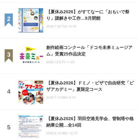
【夏休み2026】がすてなーに「おもいで祭
り」謎解きや工作…9月閉館
2026.7.28 Tue 14:15
創作絵画コンクール「ドコモ未来ミュージア
ム」受賞25作品決定
2023.12.8 Fri 11:45
【夏休み2026】ドミノ・ピザで自由研究「ピ
ザアカデミー」夏限定コース
2026.7.13 Mon 9:15
【夏休み2026】羽田空港見学会、管制塔や格
納庫公開…全14回
2026.6.15 Mon 14:15