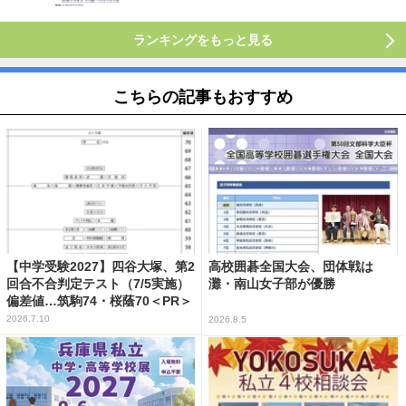
ランキングをもっと見る
こちらの記事もおすすめ
【中学受験2027】四谷大塚、第2
高校囲碁全国大会、団体戦は
回合不合判定テスト（7/5実施）
灘・南山女子部が優勝
偏差値…筑駒74・桜蔭70＜PR＞
2026.7.10
2026.8.5