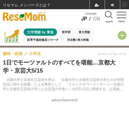
リセマム メンバーズ
Language
JP
/
CN
menu
search
大学受験 by 東進
医学部
東大受験
医専予備校徹底リサーチ
河合塾×東大特集
親子で考える大学選び
高校受験
中学受験
小学校受験
趣味・娯楽
小学生
2016.4.12 Tue 13:15
共通テスト
夏休み
8月開催学校説明会・相談会
1日でモーツァルトのすべてを堪能…京都大
8月開催イベント・WS
全国公立高校 過去問
人気記事
学・京芸大5/15
自由研究教材（小学生向け）
自由研究教材（中学生向け）
ランキング
京都大学と京都市立芸術大学は、「京都大学と京都市立芸術大学との大学間
交流に関する覚書」による事業として、「クロックタワーコンサート―京都大
学と京都市立芸術大学による交流の午後―」を5月15日に開催する。入場無
料、事前申込み制。
advertisement