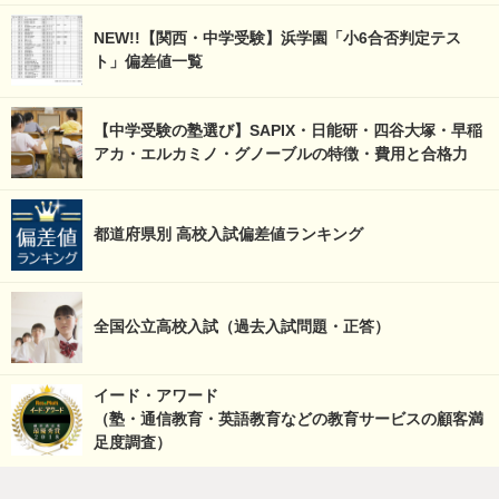
NEW!!【関西・中学受験】浜学園「小6合否判定テス
ト」偏差値一覧
【中学受験の塾選び】SAPIX・日能研・四谷大塚・早稲
アカ・エルカミノ・グノーブルの特徴・費用と合格力
都道府県別 高校入試偏差値ランキング
全国公立高校入試（過去入試問題・正答）
イード・アワード
（塾・通信教育・英語教育などの教育サービスの顧客満
足度調査）