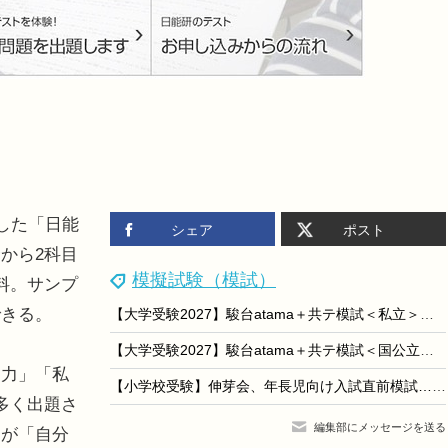
した「日能
シェア
ポスト
から2科目
模擬試験（模試）
料。サンプ
できる。
【大学受験2027】駿台atama＋共テ模試＜私立＞大学別合格目標ライン
【大学受験2027】駿台atama＋共テ模試＜国公立＞大学別合格目標ライン
力」「私
【小学校受験】伸芽会、年長児向け入試直前模試…9/1より全5回
多く出題さ
編集部にメッセージを送る
もが「自分