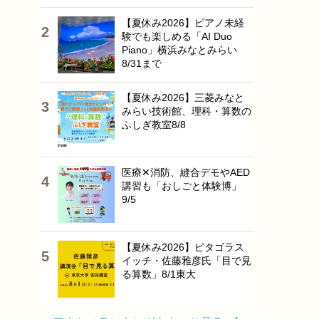
【夏休み2026】ピアノ未経
験でも楽しめる「AI Duo
Piano」横浜みなとみらい
8/31まで
【夏休み2026】三菱みなと
みらい技術館、理科・算数の
ふしぎ教室8/8
医療✕消防、縫合デモやAED
講習も「おしごと体験博」
9/5
【夏休み2026】ピタゴラス
イッチ・佐藤雅彦氏「目で見
る算数」8/1東大