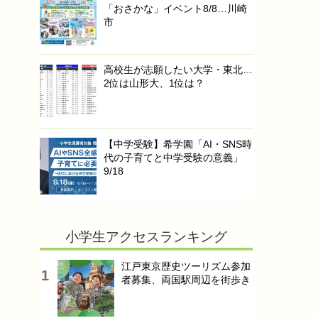
「おさかな」イベント8/8…川崎
市
高校生が志願したい大学・東北…
2位は山形大、1位は？
【中学受験】希学園「AI・SNS時
代の子育てと中学受験の意義」
9/18
小学生アクセスランキング
江戸東京歴史ツーリズム参加
者募集、両国駅周辺を街歩き