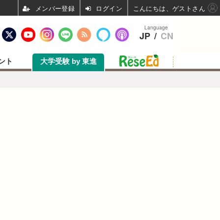
ログイン
こんにちは、ゲストさん
Language
JP
/
CN
ント
大学受験 by 東進