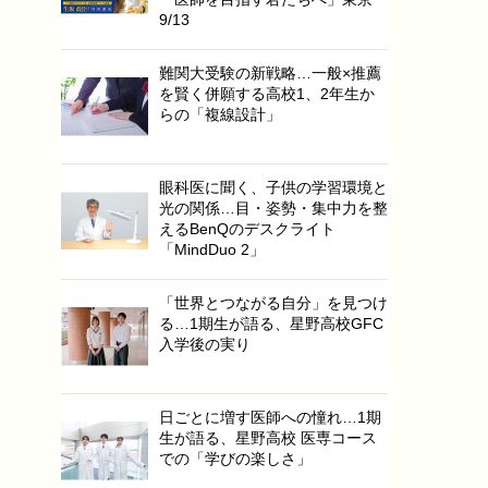
9/13
難関大受験の新戦略…一般×推薦
を賢く併願する高校1、2年生か
らの「複線設計」
眼科医に聞く、子供の学習環境と
光の関係…目・姿勢・集中力を整
えるBenQのデスクライト
「MindDuo 2」
「世界とつながる自分」を見つけ
る…1期生が語る、星野高校GFC
入学後の実り
日ごとに増す医師への憧れ…1期
生が語る、星野高校 医専コース
での「学びの楽しさ」