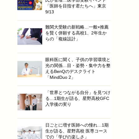
「医師を目指す君たちへ」東京
9/13
難関大受験の新戦略…一般×推薦
を賢く併願する高校1、2年生か
らの「複線設計」
眼科医に聞く、子供の学習環境と
光の関係…目・姿勢・集中力を整
えるBenQのデスクライト
「MindDuo 2」
「世界とつながる自分」を見つけ
る…1期生が語る、星野高校GFC
入学後の実り
日ごとに増す医師への憧れ…1期
生が語る、星野高校 医専コース
での「学びの楽しさ」