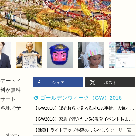
のアートイ
シェア
ポスト
覧料が無料
ゴールデンウィーク（GW）2016
ンサート
内各地で予
【GW2016】販売枚数で見る海外GW事情、人気イベントランキング
【GW2016】家族で行きたい5/8教育イベントおまとめ便
【話題】ライトアップや森のしらべにウットリ…宮沢賢治童話村が人気
し、すべて