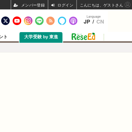
ログイン
こんにちは、ゲストさん
Language
JP
/
CN
ント
大学受験 by 東進