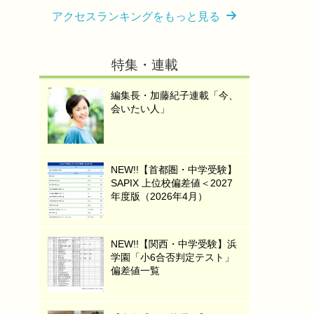
アクセスランキングをもっと見る
特集・連載
編集長・加藤紀子連載「今、
会いたい人」
NEW!!【首都圏・中学受験】
SAPIX 上位校偏差値＜2027
年度版（2026年4月）
NEW!!【関西・中学受験】浜
学園「小6合否判定テスト」
偏差値一覧