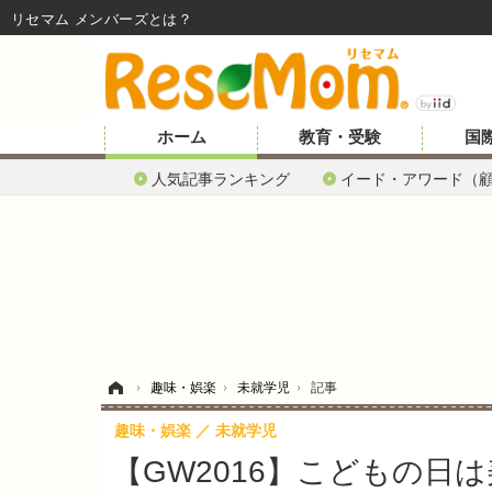
リセマム メンバーズ
ホーム
教育・受験
国
人気記事ランキング
イード・アワード（
ホーム
›
趣味・娯楽
›
未就学児
›
記事
趣味・娯楽
未就学児
【GW2016】こどもの日