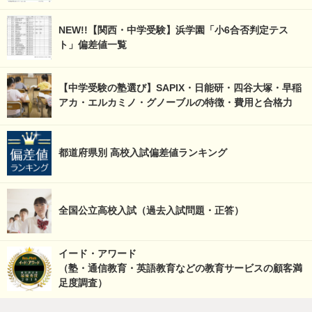
NEW!!【関西・中学受験】浜学園「小6合否判定テス
ト」偏差値一覧
【中学受験の塾選び】SAPIX・日能研・四谷大塚・早稲
アカ・エルカミノ・グノーブルの特徴・費用と合格力
都道府県別 高校入試偏差値ランキング
全国公立高校入試（過去入試問題・正答）
イード・アワード
（塾・通信教育・英語教育などの教育サービスの顧客満
足度調査）