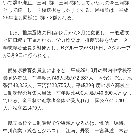
いて群を廃止。三河1群、三河2群としていたものを三河群
として統一し、学校選択をしやすくする。尾張群は、平成
28年度と同様に1群・2群となる。
また、推薦選抜の日程は2月から3月に変更し、一般選抜
と同日程で実施される。学力検査は、推薦選抜を含め、入
学志願者全員を対象とし、Bグループが3月6日、Aグループ
が3月9日に行われる。
愛知県教育委員会によると、平成29年3月の県内中学校卒
業見込者は、前年度比749人減の72,587人。区分別では、尾
張部48,832人、三河部23,755人。平成29年度の県立高校全
日制課程の募集人員は、前年度比400人減の40,600人となっ
ている。全日制の進学者全体の受入れは、国公立45,040
人、私立22,479人。
県立高校全日制課程で学級減となるのは、惟信、鳴海、
中川商業（総合ビジネス）、江南、丹羽、一宮興道、木曽