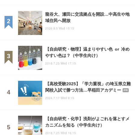
龍谷大、瀬田に交流拠点を開設…中高生や地
域住民へ開放
2026.8.5 Wed 15:15
【自由研究・物理】温まりやすい色 or 冷め
やすい色は？（中学生向け）
2018.7.25 Wed 17:15
【高校受験2025】「学力重視」の埼玉県立難
関校入試で勝つ方法…早稲田アカデミー
PR
2024.7.17 Wed 9:15
【自由研究・化学】洗剤がよごれを落とすメ
カニズムを知る（中学生向け）
2018.7.25 Wed 16:15