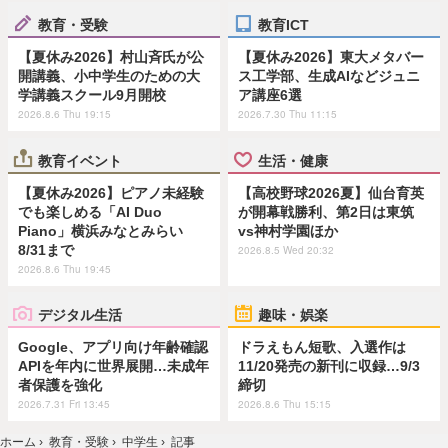
教育・受験
教育ICT
【夏休み2026】村山斉氏が公
【夏休み2026】東大メタバー
開講義、小中学生のための大
ス工学部、生成AIなどジュニ
学講義スクール9月開校
ア講座6選
2026.8.6 Thu 19:15
2026.7.30 Thu 11:15
教育イベント
生活・健康
【夏休み2026】ピアノ未経験
【高校野球2026夏】仙台育英
でも楽しめる「AI Duo
が開幕戦勝利、第2日は東筑
Piano」横浜みなとみらい
vs神村学園ほか
8/31まで
2026.8.5 Wed 20:32
2026.8.6 Thu 19:45
デジタル生活
趣味・娯楽
Google、アプリ向け年齢確認
ドラえもん短歌、入選作は
APIを年内に世界展開…未成年
11/20発売の新刊に収録…9/3
者保護を強化
締切
2026.7.31 Fri 13:45
2026.8.6 Thu 15:15
ホーム
›
教育・受験
›
中学生
›
記事