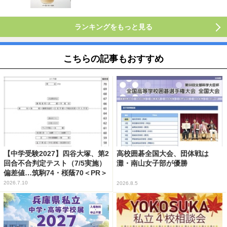
ランキングをもっと見る
こちらの記事もおすすめ
【中学受験2027】四谷大塚、第2
高校囲碁全国大会、団体戦は
回合不合判定テスト（7/5実施）
灘・南山女子部が優勝
偏差値…筑駒74・桜蔭70＜PR＞
2026.7.10
2026.8.5