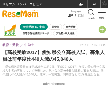
リセマム メンバーズ
Language
JP
/
CN
menu
search
大学受験 by 東進
医学部
東大受験
医専予備校徹底リサーチ
河合塾×東大特集
親子で考える大学選び
高校受験
中学受験
小学校受験
教育・受験
中学生
2016.11.10 Thu 19:45
共通テスト
夏休み
8月開催学校説明会・相談会
【高校受験2017】愛知県公立高校入試、募集人
8月開催イベント・WS
全国公立高校 過去問
人気記事
員は前年度比440人減の45,040人
自由研究教材（小学生向け）
自由研究教材（中学生向け）
ランキング
愛知県教育委員会は平成28年11月9日、平成29（2017）年度の愛知県公立高
校入学者の募集について発表した。県内公立高校全日制課程の募集人員は、前
年度比440人減の45,040人。江南、一宮興道、岡崎西などで1学級減となる。
advertisement