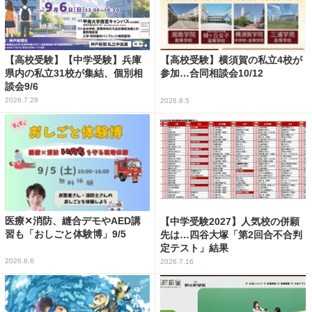
【高校受験】【中学受験】兵庫
【高校受験】横須賀の私立4校が
県内の私立31校が集結、個別相
参加…合同相談会10/12
談会9/6
2026.7.28
2026.8.5
医療✕消防、縫合デモやAED講
【中学受験2027】人気校の併願
習も「おしごと体験博」9/5
先は…四谷大塚「第2回合不合判
定テスト」結果
2026.8.6
2026.7.16