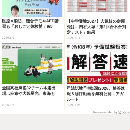
医療✕消防、縫合デモやAED講
【中学受験2027】人気校の併願
習も「おしごと体験博」9/5
先は…四谷大塚「第2回合不合判
定テスト」結果
2026.8.6
2026.7.16
全国高校麻雀32チーム本選出
司法試験予備試験2026、解答速
場…麻布や大阪星光、東海も
報＆総評動画を無料公開…アガ
ルート
2026.8.5
2026.7.21
Recommended by