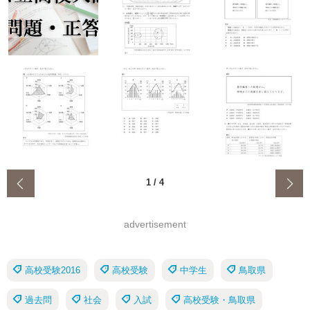
‹
1
/
4
advertisement
高校受験2016
高校受験
中学生
鳥取県
過去問
社会
入試
高校受験・鳥取県