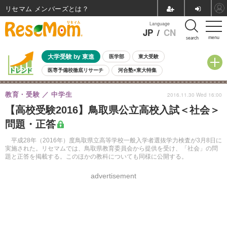
リセマム メンバーズ
Language
JP
/
CN
menu
search
大学受験 by 東進
医学部
東大受験
医専予備校徹底リサーチ
河合塾×東大特集
親子で考える大学選び
高校受験
中学受験
小学校受験
教育・受験
中学生
2016.11.30 Wed 16:00
共通テスト
夏休み
8月開催学校説明会・相談会
【高校受験2016】鳥取県公立高校入試＜社会＞
8月開催イベント・WS
全国公立高校 過去問
人気記事
問題・正答
自由研究教材（小学生向け）
自由研究教材（中学生向け）
ランキング
平成28年（2016年）度鳥取県立高等学校一般入学者選抜学力検査が3月8日に
実施された。リセマムでは、鳥取県教育委員会から提供を受け、「社会」の問
題と正答を掲載する。このほかの教科についても同様に公開する。
advertisement