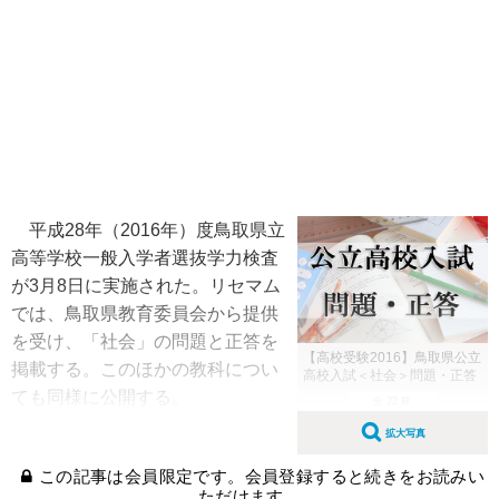
平成28年（2016年）度鳥取県立
高等学校一般入学者選抜学力検査
が3月8日に実施された。リセマム
では、鳥取県教育委員会から提供
を受け、「社会」の問題と正答を
【高校受験2016】鳥取県公立
掲載する。このほかの教科につい
高校入試＜社会＞問題・正答
ても同様に公開する。
全 22 枚
拡大写真
この記事は会員限定です。会員登録すると続きをお読みい
ただけます。