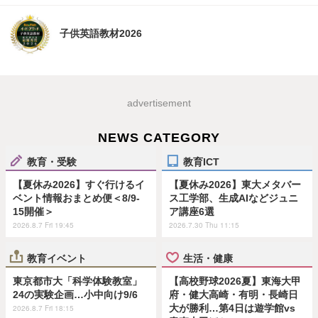
子供英語教材2026
advertisement
NEWS CATEGORY
教育・受験
教育ICT
【夏休み2026】すぐ行けるイ
【夏休み2026】東大メタバー
ベント情報おまとめ便＜8/9-
ス工学部、生成AIなどジュニ
15開催＞
ア講座6選
2026.8.7 Fri 19:45
2026.7.30 Thu 11:15
教育イベント
生活・健康
東京都市大「科学体験教室」
【高校野球2026夏】東海大甲
24の実験企画…小中向け9/6
府・健大高崎・有明・長崎日
大が勝利…第4日は遊学館vs
2026.8.7 Fri 18:15