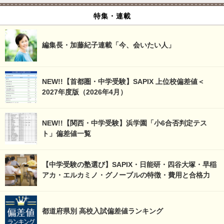
特集・連載
編集長・加藤紀子連載「今、会いたい人」
NEW!!【首都圏・中学受験】SAPIX 上位校偏差値＜
2027年度版（2026年4月）
NEW!!【関西・中学受験】浜学園「小6合否判定テス
ト」偏差値一覧
【中学受験の塾選び】SAPIX・日能研・四谷大塚・早稲
アカ・エルカミノ・グノーブルの特徴・費用と合格力
都道府県別 高校入試偏差値ランキング