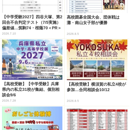
【中学受験2027】四谷大塚、第2
高校囲碁全国大会、団体戦は
回合不合判定テスト（7/5実施）
灘・南山女子部が優勝
偏差値…筑駒74・桜蔭70＜PR＞
2026.7.10
2026.8.5
【高校受験】【中学受験】兵庫
【高校受験】横須賀の私立4校が
県内の私立31校が集結、個別相
参加…合同相談会10/12
談会9/6
2026.7.28
2026.8.5