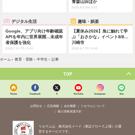
青森山田ほか
2026.8.8 Sat 9:52
デジタル生活
趣味・娯楽
Google、アプリ向け年齢確認
【夏休み2026】魚に触れて学
APIを年内に世界展開…未成年
ぶ「おさかな」イベント8/8…
者保護を強化
川崎市
2026.7.31 Fri 13:45
2026.8.7 Fri 10:45
ホーム
›
教育・受験
›
中学生
›
記事
TOP
Home
Facebook
X
YouTube
Instagram
line
お問合せ
広告掲載
会社概要
リセマムについて
個人情報保護方針
リセマムは、株式会社イード（東証グロース上場）の運
営するサービスです。