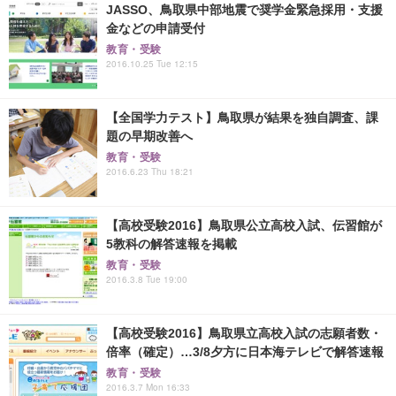
JASSO、鳥取県中部地震で奨学金緊急採用・支援
金などの申請受付
教育・受験
2016.10.25 Tue 12:15
【全国学力テスト】鳥取県が結果を独自調査、課
題の早期改善へ
教育・受験
2016.6.23 Thu 18:21
【高校受験2016】鳥取県公立高校入試、伝習館が
5教科の解答速報を掲載
教育・受験
2016.3.8 Tue 19:00
【高校受験2016】鳥取県立高校入試の志願者数・
倍率（確定）…3/8夕方に日本海テレビで解答速報
教育・受験
2016.3.7 Mon 16:33