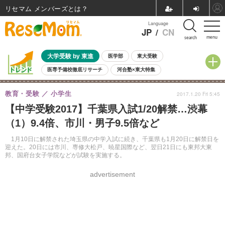
リセマム メンバーズ
Language
JP
/
CN
menu
search
大学受験 by 東進
医学部
東大受験
医専予備校徹底リサーチ
河合塾×東大特集
親子で考える大学選び
高校受験
中学受験
小学校受験
教育・受験
小学生
2017.1.20 Fri 5:45
共通テスト
夏休み
8月開催学校説明会・相談会
【中学受験2017】千葉県入試1/20解禁…渋幕
8月開催イベント・WS
全国公立高校 過去問
人気記事
（1）9.4倍、市川・男子9.5倍など
自由研究教材（小学生向け）
自由研究教材（中学生向け）
ランキング
1月10日に解禁された埼玉県の中学入試に続き、千葉県も1月20日に解禁日を
迎えた。20日には市川、専修大松戸、暁星国際など、翌日21日にも東邦大東
邦、国府台女子学院などが試験を実施する。
advertisement