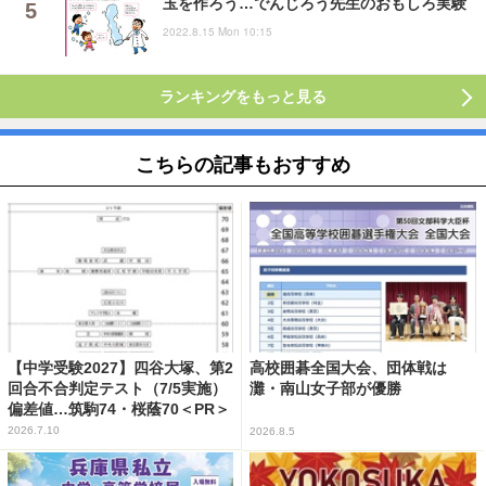
玉を作ろう…でんじろう先生のおもしろ実験
2022.8.15 Mon 10:15
ランキングをもっと見る
こちらの記事もおすすめ
【中学受験2027】四谷大塚、第2
高校囲碁全国大会、団体戦は
回合不合判定テスト（7/5実施）
灘・南山女子部が優勝
偏差値…筑駒74・桜蔭70＜PR＞
2026.7.10
2026.8.5