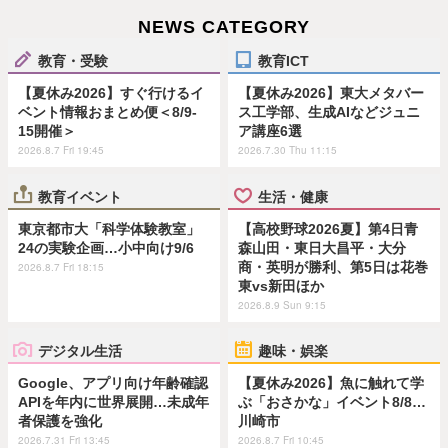
NEWS CATEGORY
教育・受験
教育ICT
【夏休み2026】すぐ行けるイ
【夏休み2026】東大メタバー
ベント情報おまとめ便＜8/9-
ス工学部、生成AIなどジュニ
15開催＞
ア講座6選
2026.8.7 Fri 19:45
2026.7.30 Thu 11:15
教育イベント
生活・健康
東京都市大「科学体験教室」
【高校野球2026夏】第4日青
24の実験企画…小中向け9/6
森山田・東日大昌平・大分
商・英明が勝利、第5日は花巻
2026.8.7 Fri 18:15
東vs新田ほか
2026.8.9 Sun 9:15
デジタル生活
趣味・娯楽
Google、アプリ向け年齢確認
【夏休み2026】魚に触れて学
APIを年内に世界展開…未成年
ぶ「おさかな」イベント8/8…
者保護を強化
川崎市
2026.7.31 Fri 13:45
2026.8.7 Fri 10:45