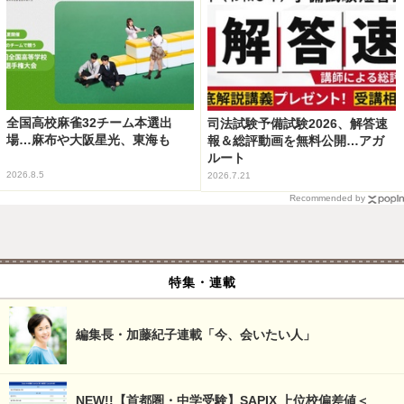
全国高校麻雀32チーム本選出
司法試験予備試験2026、解答速
場…麻布や大阪星光、東海も
報＆総評動画を無料公開…アガ
ルート
2026.8.5
2026.7.21
Recommended by
特集・連載
編集長・加藤紀子連載「今、会いたい人」
NEW!!【首都圏・中学受験】SAPIX 上位校偏差値＜