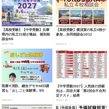
【高校受験】【中学受験】兵庫
【高校受験】横須賀の私立4校が
県内の私立31校が集結、個別相
参加…合同相談会10/12
談会9/6
2026.7.28
2026.8.5
医療✕消防、縫合デモやAED講
【中学受験2027】人気校の併願
習も「おしごと体験博」9/5
先は…四谷大塚「第2回合不合判
定テスト」結果
2026.8.6
2026.7.16