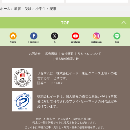
ホーム
›
教育・受験
›
小学生
›
記事
TOP
Home
Facebook
X
YouTube
Instagram
line
お問合せ
広告掲載
会社概要
リセマムについて
個人情報保護方針
リセマムは、株式会社イード（東証グロース上場）の運
営するサービスです。
証券コード：6038
株式会社イードは、個人情報の適切な取扱いを行う事業
者に対して付与されるプライバシーマークの付与認定を
受けています。
紹介した商品/サービスを購入、契約した場合に、
売上の一部が弊社サイトに還元されることがあります。
当サイトに掲載の記事・見出し・写真・画像の無断転載を禁じます。