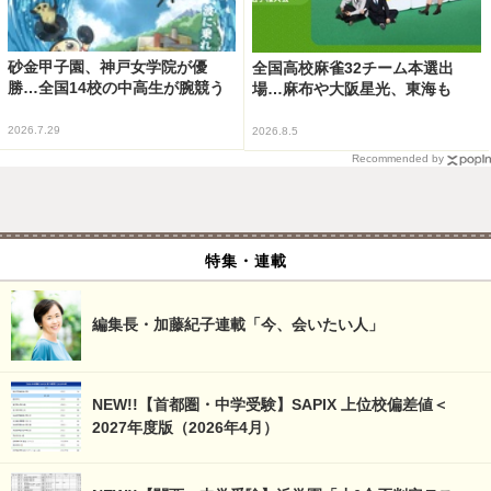
砂金甲子園、神戸女学院が優
全国高校麻雀32チーム本選出
勝…全国14校の中高生が腕競う
場…麻布や大阪星光、東海も
2026.7.29
2026.8.5
Recommended by
特集・連載
編集長・加藤紀子連載「今、会いたい人」
NEW!!【首都圏・中学受験】SAPIX 上位校偏差値＜
2027年度版（2026年4月）