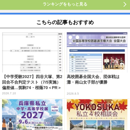
ランキングをもっと見る
こちらの記事もおすすめ
【中学受験2027】四谷大塚、第2
高校囲碁全国大会、団体戦は
回合不合判定テスト（7/5実施）
灘・南山女子部が優勝
偏差値…筑駒74・桜蔭70＜PR＞
2026.7.10
2026.8.5