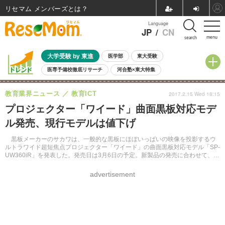
リセマム メンバーズ
Language
JP
/
CN
menu
search
大学受験 by 東進
医学部
東大受験
医専予備校徹底リサーチ
河合塾×東大特集
親子で考える大学選び
高校受験
中学受験
小学校受験
教育業界ニュース
教育ICT
2017.2.15 Wed 18:15
共通テスト
夏休み
8月開催学校説明会・相談会
プロジェクター「ワイード」曲面黒板対応モデ
8月開催イベント・WS
全国公立高校 過去問
人気記事
ル発売、現行モデルは値下げ
自由研究教材（小学生向け）
自由研究教材（中学生向け）
ランキング
黒板メーカーのサカワは、一般的な黒板にほぼいっぱいの映像を投影するウ
ルトラワイド超短焦点プロジェクター「ワイード」の曲面黒板対応モデル「SP-
UW360iR」を発表した。発売日は3月6日の予定。新製品の発売に合わせて、現
行モデルは価格を値下げする。
advertisement