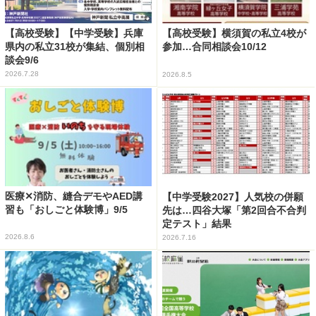
【高校受験】【中学受験】兵庫
【高校受験】横須賀の私立4校が
県内の私立31校が集結、個別相
参加…合同相談会10/12
談会9/6
2026.7.28
2026.8.5
医療✕消防、縫合デモやAED講
【中学受験2027】人気校の併願
習も「おしごと体験博」9/5
先は…四谷大塚「第2回合不合判
定テスト」結果
2026.8.6
2026.7.16