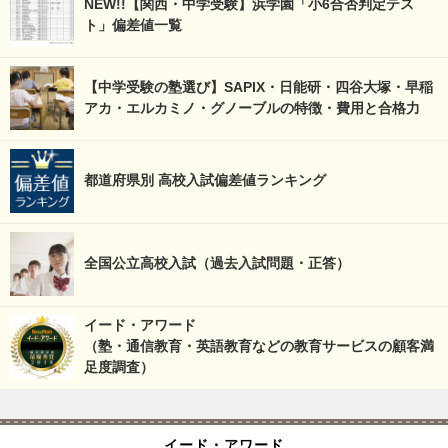
NEW!!【関西・中学受験】浜学園「小6合否判定テス
ト」偏差値一覧
【中学受験の塾選び】SAPIX・日能研・四谷大塚・早稲
アカ・エルカミノ・グノーブルの特徴・費用と合格力
都道府県別 高校入試偏差値ランキング
全国公立高校入試（過去入試問題・正答）
イード・アワード
（塾・通信教育・英語教育などの教育サービスの顧客満
足度調査）
イード・アワード