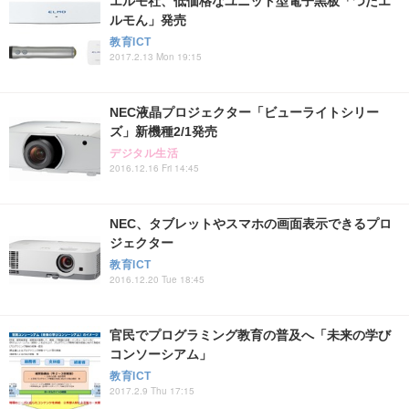
エルモ社、低価格なユニット型電子黒板「つたエ
ルモん」発売
教育ICT
2017.2.13 Mon 19:15
NEC液晶プロジェクター「ビューライトシリー
ズ」新機種2/1発売
デジタル生活
2016.12.16 Fri 14:45
NEC、タブレットやスマホの画面表示できるプロ
ジェクター
教育ICT
2016.12.20 Tue 18:45
官民でプログラミング教育の普及へ「未来の学び
コンソーシアム」
教育ICT
2017.2.9 Thu 17:15