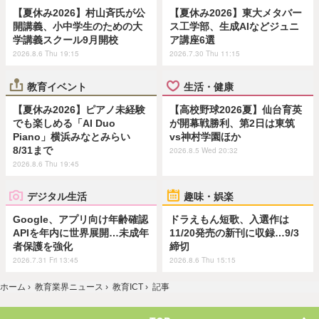
【夏休み2026】村山斉氏が公
【夏休み2026】東大メタバー
開講義、小中学生のための大
ス工学部、生成AIなどジュニ
学講義スクール9月開校
ア講座6選
2026.8.6 Thu 19:15
2026.7.30 Thu 11:15
教育イベント
生活・健康
【夏休み2026】ピアノ未経験
【高校野球2026夏】仙台育英
でも楽しめる「AI Duo
が開幕戦勝利、第2日は東筑
Piano」横浜みなとみらい
vs神村学園ほか
8/31まで
2026.8.5 Wed 20:32
2026.8.6 Thu 19:45
デジタル生活
趣味・娯楽
Google、アプリ向け年齢確認
ドラえもん短歌、入選作は
APIを年内に世界展開…未成年
11/20発売の新刊に収録…9/3
者保護を強化
締切
2026.7.31 Fri 13:45
2026.8.6 Thu 15:15
ホーム
›
教育業界ニュース
›
教育ICT
›
記事