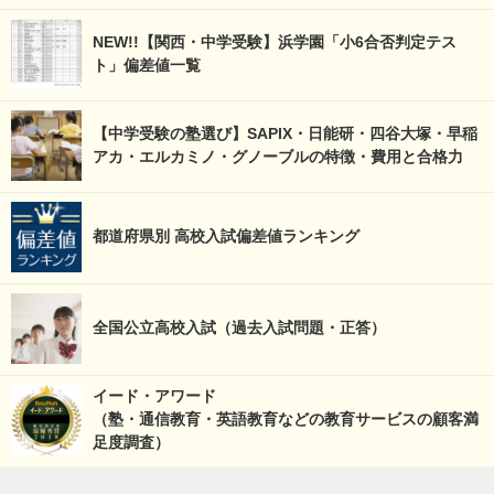
NEW!!【関西・中学受験】浜学園「小6合否判定テス
ト」偏差値一覧
【中学受験の塾選び】SAPIX・日能研・四谷大塚・早稲
アカ・エルカミノ・グノーブルの特徴・費用と合格力
都道府県別 高校入試偏差値ランキング
全国公立高校入試（過去入試問題・正答）
イード・アワード
（塾・通信教育・英語教育などの教育サービスの顧客満
足度調査）