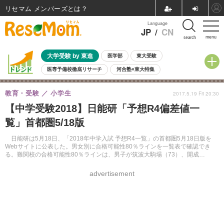
リセマム メンバーズ
Language
JP
/
CN
menu
search
大学受験 by 東進
医学部
東大受験
医専予備校徹底リサーチ
河合塾×東大特集
親子で考える大学選び
高校受験
中学受験
小学校受験
教育・受験
小学生
2017.5.19 Fri 20:30
共通テスト
夏休み
8月開催学校説明会・相談会
【中学受験2018】日能研「予想R4偏差値一
8月開催イベント・WS
全国公立高校 過去問
人気記事
覧」首都圏5/18版
自由研究教材（小学生向け）
自由研究教材（中学生向け）
ランキング
日能研は5月18日、「2018年中学入試 予想R4一覧」の首都圏5月18日版を
Webサイトに公表した。男女別に合格可能性80％ラインを一覧表で確認でき
る。難関校の合格可能性80％ラインは、男子が筑波大駒場（73）、開成
（72）。女子が桜蔭（68）、慶應中等部（68）など。
advertisement