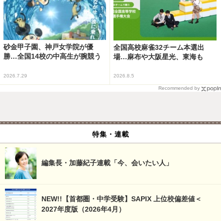
砂金甲子園、神戸女学院が優
全国高校麻雀32チーム本選出
勝…全国14校の中高生が腕競う
場…麻布や大阪星光、東海も
2026.7.29
2026.8.5
Recommended by
特集・連載
編集長・加藤紀子連載「今、会いたい人」
NEW!!【首都圏・中学受験】SAPIX 上位校偏差値＜
2027年度版（2026年4月）