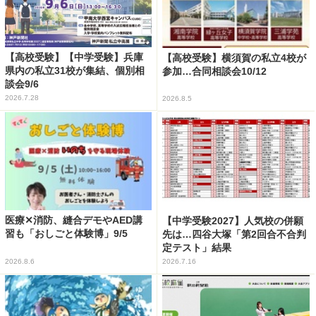
【高校受験】【中学受験】兵庫
【高校受験】横須賀の私立4校が
県内の私立31校が集結、個別相
参加…合同相談会10/12
談会9/6
2026.7.28
2026.8.5
医療✕消防、縫合デモやAED講
【中学受験2027】人気校の併願
習も「おしごと体験博」9/5
先は…四谷大塚「第2回合不合判
定テスト」結果
2026.8.6
2026.7.16