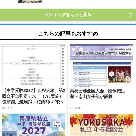
ランキングをもっと見る
こちらの記事もおすすめ
【中学受験2027】四谷大塚、第2
高校囲碁全国大会、団体戦は
回合不合判定テスト（7/5実施）
灘・南山女子部が優勝
偏差値…筑駒74・桜蔭70＜PR＞
2026.7.10
2026.8.5