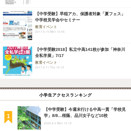
【中学受験】早稲アカ、保護者対象「夏フェス」
中学校見学会やセミナー
教育イベント
2017.5.15 Mon 10:45
【中学受験2018】私立中高141校が参加「神奈川
全私学展」7/17
教育イベント
2017.5.11 Thu 15:15
小学生アクセスランキング
【中学受験】今週末行ける中高一貫「学校見
学」8/8…桜蔭、品川女子など10校
2026.8.3 Mon 10:15