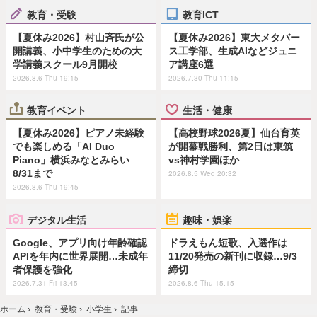
教育・受験
教育ICT
【夏休み2026】村山斉氏が公
【夏休み2026】東大メタバー
開講義、小中学生のための大
ス工学部、生成AIなどジュニ
学講義スクール9月開校
ア講座6選
2026.8.6 Thu 19:15
2026.7.30 Thu 11:15
教育イベント
生活・健康
【夏休み2026】ピアノ未経験
【高校野球2026夏】仙台育英
でも楽しめる「AI Duo
が開幕戦勝利、第2日は東筑
Piano」横浜みなとみらい
vs神村学園ほか
8/31まで
2026.8.5 Wed 20:32
2026.8.6 Thu 19:45
デジタル生活
趣味・娯楽
Google、アプリ向け年齢確認
ドラえもん短歌、入選作は
APIを年内に世界展開…未成年
11/20発売の新刊に収録…9/3
者保護を強化
締切
2026.7.31 Fri 13:45
2026.8.6 Thu 15:15
ホーム
›
教育・受験
›
小学生
›
記事