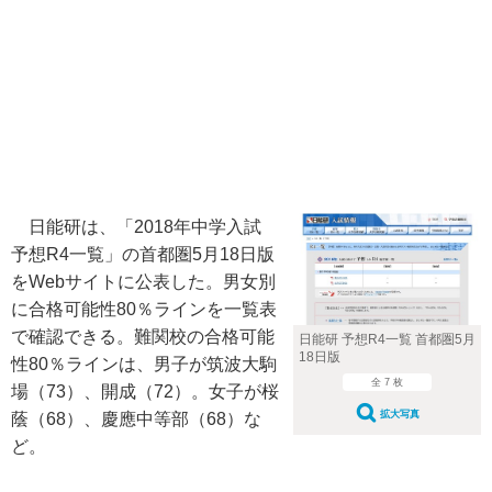
日能研は、「2018年中学入試
予想R4一覧」の首都圏5月18日版
をWebサイトに公表した。男女別
に合格可能性80％ラインを一覧表
で確認できる。難関校の合格可能
日能研 予想R4一覧 首都圏5月
18日版
性80％ラインは、男子が筑波大駒
全 7 枚
場（73）、開成（72）。女子が桜
拡大写真
蔭（68）、慶應中等部（68）な
ど。