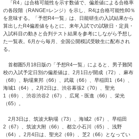
「R4」は合格可能性を示す数値で、偏差値による合格率
の各段階（RANGE=レンジ）を示し、R4は合格可能性80％
を意味する。「予想R4一覧」は、日能研生の入試結果から
算出したR4偏差値をもとに、来年入試での試験日・定員・
入試科目の動きと合判テスト結果を参考にしながら予想し
た一覧表。6月から毎月、全国公開模試受験生に配布され
る。
首都圏5月18日版の「予想R4一覧」によると、男子難関
校の入試予定日別の偏差値は、2月1日が開成（72）、麻布
（68）、駒場東邦（66）、武蔵（66）、早稲田1（64）、
海城1（64）。2月2日は、渋谷幕張2（70）、聖光
1（69）、渋谷渋谷2（67）、広尾・医進（66）、栄光
（65）。
2月3日は、筑波大駒場（73）、海城2（67）、早稲田
2（67）、筑波大附（66）、都立小石川（65）、浅野
（64）。2月4日は、聖光2（69）、芝2（66）となってい