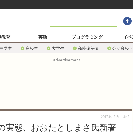
際教育
英語
プログラミング
イベ
中学生
高校生
大学生
高校偏差値
公立高校・
advertisement
2017.9.15 Fri 18:45
の実態、おおたとしまさ氏新著