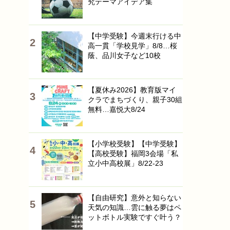
究テーマアイデア集
【中学受験】今週末行ける中
高一貫「学校見学」8/8…桜
蔭、品川女子など10校
【夏休み2026】教育版マイ
クラでまちづくり、親子30組
無料…嘉悦大8/24
【小学校受験】【中学受験】
【高校受験】福岡3会場「私
立小中高校展」8/22-23
【自由研究】意外と知らない
天気の知識…雲に触る夢はペ
ットボトル実験ですぐ叶う？