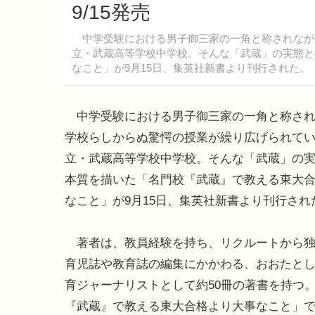
9/15発売
中学受験における男子御三家の一角と称されなが
立・武蔵高等学校中学校。そんな「武蔵」の実態と
なこと」が9月15日、集英社新書より刊行された。
中学受験における男子御三家の一角と称され
学校らしからぬ驚愕の授業が繰り広げられて
立・武蔵高等学校中学校。そんな「武蔵」の
本質を描いた「名門校『武蔵』で教える東大
なこと」が9月15日、集英社新書より刊行され
著者は、教員経験を持ち、リクルートから独
育児誌や教育誌の編集にかかわる、おおたと
育ジャーナリストとして約50冊の著書を持つ
『武蔵』で教える東大合格より大事なこと」