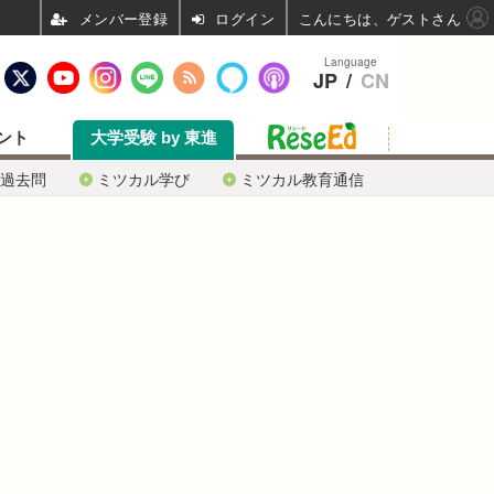
ログイン
こんにちは、ゲストさん
Language
JP
/
CN
ント
大学受験 by 東進
過去問
ミツカル学び
ミツカル教育通信