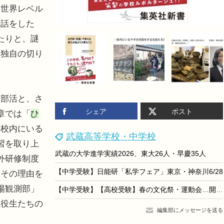
も世界レベル
世話をした
たりと、謎
し独自の切り
部活と、さ
シェア
ポスト
章では「
ひ
の校内にいる
武蔵高等学校・中学校
習を取り上
武蔵の大学進学実績2026、東大26人・早慶35人
外研修制度
【中学受験】日能研「私学フェア」東京・神奈川6/28
、その理由を
陽観測部」
【中学受験】【高校受験】春の文化祭・運動会…開成・麻布・灘など
現役生たちの
編集部にメッセージを送る