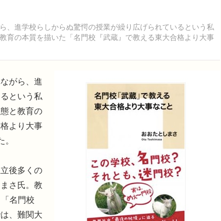
ら、進学校らしからぬ驚愕の授業が繰り広げられているという私
教育の本質を描いた「名門校『武蔵』で教える東大合格より大事
ながら、進
いるという私
実態と教育の
合格より大事
た。
立後多くの
しまさ氏。教
。「名門校
では、難関大