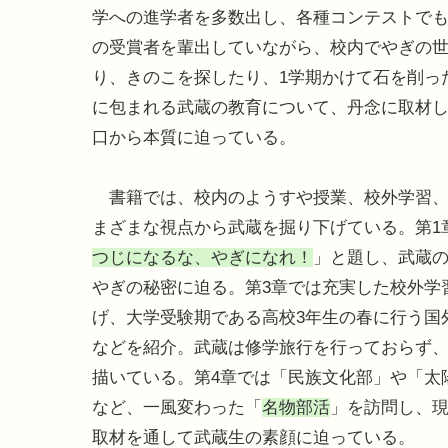
学への進学者を多数出し、各種コンテストで
の受賞者を輩出していながら、校内でやぎの
り、きのこを探したり、1学期かけて石を削っ
に包まれる武蔵の教育について、丹念に取材
口から本質に迫っている。
書籍では、校内のようすや授業、校外学習、
まざまな視点から武蔵を掘り下げている。第1
つじになるな、やぎになれ！
」と題し、武蔵
やぎの秘密に迫る。第3章では充実した校外学
げ、大学受験期である高校3年生の春に行う国
などを紹介。武蔵は修学旅行を行っておらず
描いている。第4章では「民族文化部」や「太
など、一風変わった「
名物部活
」を訪問し、
取材を通して武蔵生の素顔に迫っている。