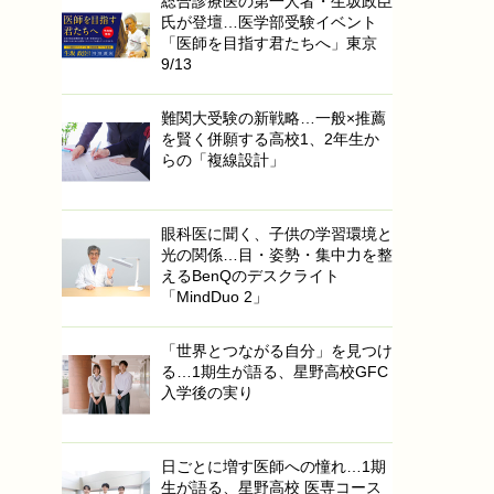
総合診療医の第一人者・生坂政臣
氏が登壇…医学部受験イベント
「医師を目指す君たちへ」東京
9/13
難関大受験の新戦略…一般×推薦
を賢く併願する高校1、2年生か
らの「複線設計」
眼科医に聞く、子供の学習環境と
光の関係…目・姿勢・集中力を整
えるBenQのデスクライト
「MindDuo 2」
「世界とつながる自分」を見つけ
る…1期生が語る、星野高校GFC
入学後の実り
日ごとに増す医師への憧れ…1期
生が語る、星野高校 医専コース