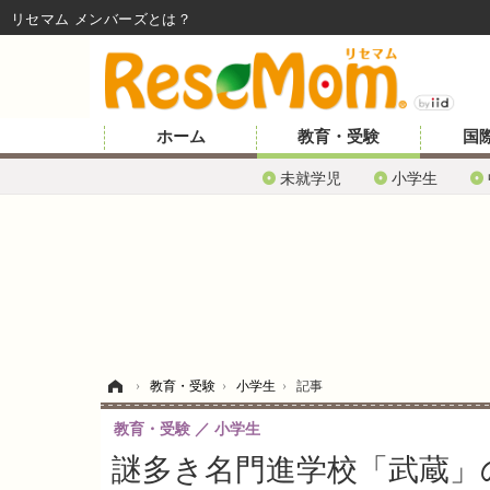
リセマム メンバーズ
ホーム
教育・受験
国
未就学児
小学生
ホーム
›
教育・受験
›
小学生
›
記事
教育・受験
小学生
謎多き名門進学校「武蔵」