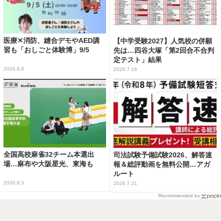
医療✕消防、縫合デモやAED講
【中学受験2027】人気校の併願
習も「おしごと体験博」9/5
先は…四谷大塚「第2回合不合判
定テスト」結果
2026.8.6
2026.7.16
全国高校麻雀32チーム本選出
司法試験予備試験2026、解答速
場…麻布や大阪星光、東海も
報＆総評動画を無料公開…アガ
ルート
2026.8.5
2026.7.21
Recommended by