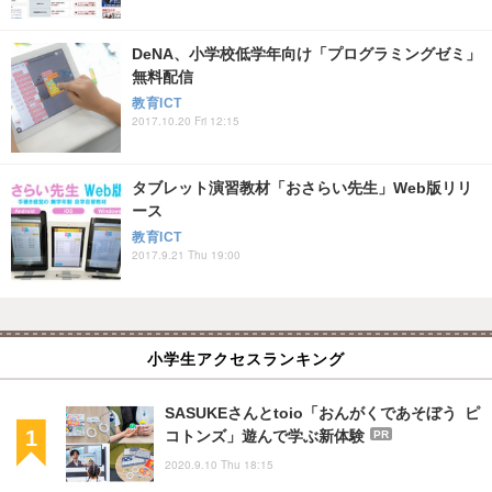
DeNA、小学校低学年向け「プログラミングゼミ」
無料配信
教育ICT
2017.10.20 Fri 12:15
タブレット演習教材「おさらい先生」Web版リリ
ース
教育ICT
2017.9.21 Thu 19:00
小学生アクセスランキング
SASUKEさんとtoio「おんがくであそぼう ピ
コトンズ」遊んで学ぶ新体験
PR
2020.9.10 Thu 18:15