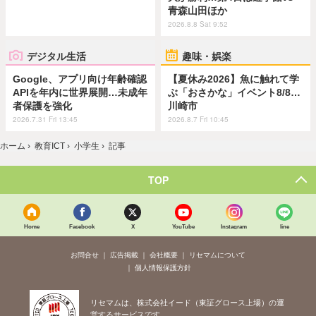
青森山田ほか
2026.8.8 Sat 9:52
デジタル生活
趣味・娯楽
Google、アプリ向け年齢確認
【夏休み2026】魚に触れて学
APIを年内に世界展開…未成年
ぶ「おさかな」イベント8/8…
者保護を強化
川崎市
2026.7.31 Fri 13:45
2026.8.7 Fri 10:45
ホーム
›
教育ICT
›
小学生
›
記事
TOP
Home
Facebook
X
YouTube
Instagram
line
お問合せ
広告掲載
会社概要
リセマムについて
個人情報保護方針
リセマムは、株式会社イード（東証グロース上場）の運
営するサービスです。