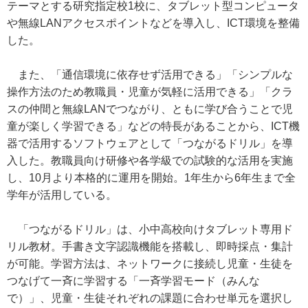
テーマとする研究指定校1校に、タブレット型コンピュータ
や無線LANアクセスポイントなどを導入し、ICT環境を整備
した。
また、「通信環境に依存せず活用できる」「シンプルな
操作方法のため教職員・児童が気軽に活用できる」「クラ
スの仲間と無線LANでつながり、ともに学び合うことで児
童が楽しく学習できる」などの特長があることから、ICT機
器で活用するソフトウェアとして「つながるドリル」を導
入した。教職員向け研修や各学級での試験的な活用を実施
し、10月より本格的に運用を開始。1年生から6年生まで全
学年が活用している。
「つながるドリル」は、小中高校向けタブレット専用ド
リル教材。手書き文字認識機能を搭載し、即時採点・集計
が可能。学習方法は、ネットワークに接続し児童・生徒を
つなげて一斉に学習する「一斉学習モード（みんな
で）」、児童・生徒それぞれの課題に合わせ単元を選択し