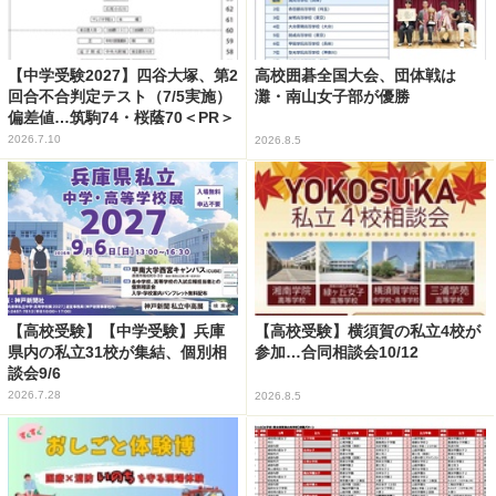
【中学受験2027】四谷大塚、第2
高校囲碁全国大会、団体戦は
回合不合判定テスト（7/5実施）
灘・南山女子部が優勝
偏差値…筑駒74・桜蔭70＜PR＞
2026.7.10
2026.8.5
【高校受験】【中学受験】兵庫
【高校受験】横須賀の私立4校が
県内の私立31校が集結、個別相
参加…合同相談会10/12
談会9/6
2026.7.28
2026.8.5