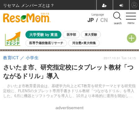
リセマム メンバーズ
Language
JP
/
CN
menu
search
大学受験 by 東進
医学部
東大受験
医専予備校徹底リサーチ
河合塾×東大特集
親子で考える大学選び
高校受験
中学受験
小学校受験
教育ICT
小学生
2017.10.31 Tue 14:15
共通テスト
夏休み
8月開催学校説明会・相談会
さいたま市、研究指定校にタブレット教材「つ
8月開催イベント・WS
全国公立高校 過去問
人気記事
ながるドリル」導入
自由研究教材（小学生向け）
自由研究教材（中学生向け）
ランキング
さいたま市教育委員会は、基礎学力向上とICT教育を研究テーマとする研究指
定校に、FLENSのタブレット専用手書きドリル教材「つながるドリル」を導入
した。6月に機器とソフトウェアを導入し、10月より本格的に運用を開始し
た。
advertisement