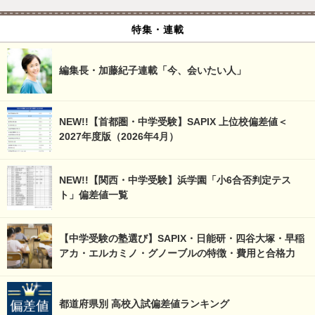
特集・連載
編集長・加藤紀子連載「今、会いたい人」
NEW!!【首都圏・中学受験】SAPIX 上位校偏差値＜
2027年度版（2026年4月）
NEW!!【関西・中学受験】浜学園「小6合否判定テス
ト」偏差値一覧
【中学受験の塾選び】SAPIX・日能研・四谷大塚・早稲
アカ・エルカミノ・グノーブルの特徴・費用と合格力
都道府県別 高校入試偏差値ランキング