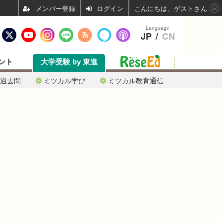
ログイン
こんにちは、ゲストさん
Language
JP
/
CN
ント
大学受験 by 東進
過去問
ミツカル学び
ミツカル教育通信