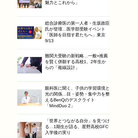
魅力とこれから」
総合診療医の第一人者・生坂政臣
氏が登壇…医学部受験イベント
「医師を目指す君たちへ」東京
9/13
難関大受験の新戦略…一般×推薦
を賢く併願する高校1、2年生か
らの「複線設計」
眼科医に聞く、子供の学習環境と
光の関係…目・姿勢・集中力を整
えるBenQのデスクライト
「MindDuo 2」
「世界とつながる自分」を見つけ
る…1期生が語る、星野高校GFC
入学後の実り