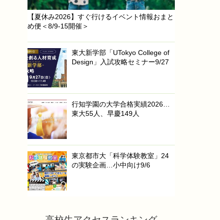
【夏休み2026】すぐ行けるイベント情報おまと
め便＜8/9-15開催＞
東大新学部「UTokyo College of
Design」入試攻略セミナー9/27
行知学園の大学合格実績2026…
東大55人、早慶149人
東京都市大「科学体験教室」24
の実験企画…小中向け9/6
高校生アクセスランキング