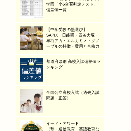
学園「小6合否判定テスト」
偏差値一覧
【中学受験の塾選び】
SAPIX・日能研・四谷大塚・
早稲アカ・エルカミノ・グノ
ーブルの特徴・費用と合格力
都道府県別 高校入試偏差値ラ
ンキング
全国公立高校入試（過去入試
問題・正答）
イード・アワード
（塾・通信教育・英語教育な