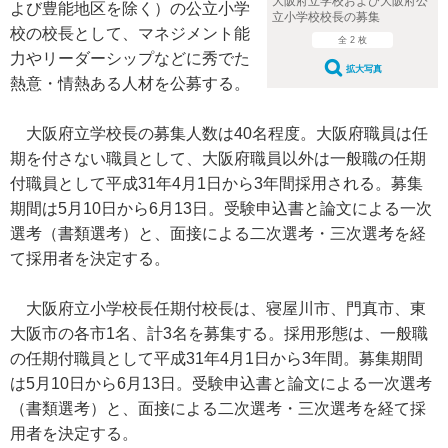
大阪府立学校および大阪府公
よび豊能地区を除く）の公立小学
立小学校校長の募集
校の校長として、マネジメント能
全 2 枚
力やリーダーシップなどに秀でた
拡大写真
熱意・情熱ある人材を公募する。
大阪府立学校長の募集人数は40名程度。大阪府職員は任
期を付さない職員として、大阪府職員以外は一般職の任期
付職員として平成31年4月1日から3年間採用される。募集
期間は5月10日から6月13日。受験申込書と論文による一次
選考（書類選考）と、面接による二次選考・三次選考を経
て採用者を決定する。
大阪府立小学校長任期付校長は、寝屋川市、門真市、東
大阪市の各市1名、計3名を募集する。採用形態は、一般職
の任期付職員として平成31年4月1日から3年間。募集期間
は5月10日から6月13日。受験申込書と論文による一次選考
（書類選考）と、面接による二次選考・三次選考を経て採
用者を決定する。