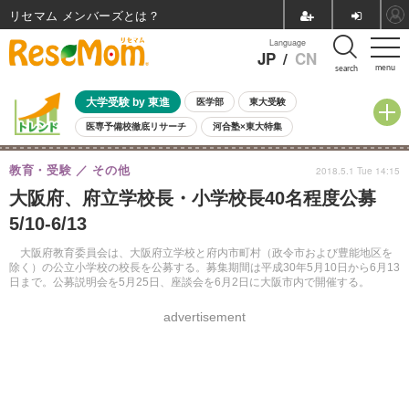
リセマム メンバーズ
Language
JP
/
CN
menu
search
大学受験 by 東進
医学部
東大受験
医専予備校徹底リサーチ
河合塾×東大特集
親子で考える大学選び
高校受験
中学受験
小学校受験
教育・受験
その他
2018.5.1 Tue 14:15
共通テスト
夏休み
8月開催学校説明会・相談会
大阪府、府立学校長・小学校長40名程度公募
8月開催イベント・WS
全国公立高校 過去問
人気記事
5/10-6/13
自由研究教材（小学生向け）
自由研究教材（中学生向け）
ランキング
大阪府教育委員会は、大阪府立学校と府内市町村（政令市および豊能地区を
除く）の公立小学校の校長を公募する。募集期間は平成30年5月10日から6月13
日まで。公募説明会を5月25日、座談会を6月2日に大阪市内で開催する。
advertisement