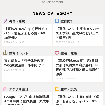
advertisement
NEWS CATEGORY
教育・受験
教育ICT
【夏休み2026】すぐ行けるイ
【夏休み2026】東大メタバー
ベント情報おまとめ便＜8/9-
ス工学部、生成AIなどジュニ
15開催＞
ア講座6選
2026.8.7 Fri 19:45
2026.7.30 Thu 11:15
教育イベント
生活・健康
東京都市大「科学体験教室」
【高校野球2026夏】第3日朝
24の実験企画…小中向け9/6
の部は東海大甲府が勝利、午
後の部で八幡商と健大高崎が
2026.8.7 Fri 18:15
激突
2026.8.7 Fri 12:45
デジタル生活
趣味・娯楽
Google、アプリ向け年齢確認
【夏休み2026】魚に触れて学
APIを年内に世界展開…未成年
ぶ「おさかな」イベント8/8…