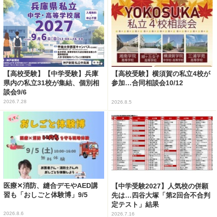
【高校受験】【中学受験】兵庫
【高校受験】横須賀の私立4校が
県内の私立31校が集結、個別相
参加…合同相談会10/12
談会9/6
2026.7.28
2026.8.5
医療✕消防、縫合デモやAED講
【中学受験2027】人気校の併願
習も「おしごと体験博」9/5
先は…四谷大塚「第2回合不合判
定テスト」結果
2026.8.6
2026.7.16