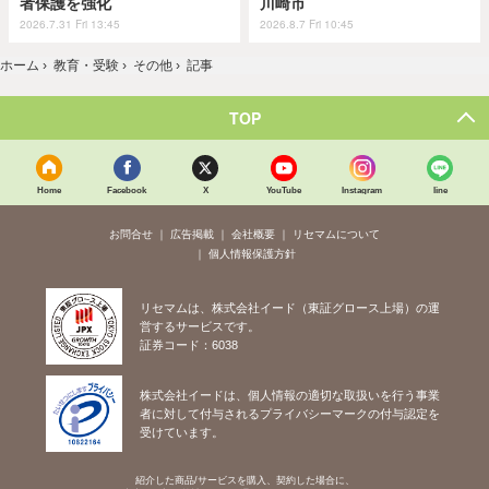
者保護を強化
川崎市
2026.7.31 Fri 13:45
2026.8.7 Fri 10:45
ホーム
›
教育・受験
›
その他
›
記事
TOP
Home
Facebook
X
YouTube
Instagram
line
お問合せ
広告掲載
会社概要
リセマムについて
個人情報保護方針
リセマムは、株式会社イード（東証グロース上場）の運
営するサービスです。
証券コード：6038
株式会社イードは、個人情報の適切な取扱いを行う事業
者に対して付与されるプライバシーマークの付与認定を
受けています。
紹介した商品/サービスを購入、契約した場合に、