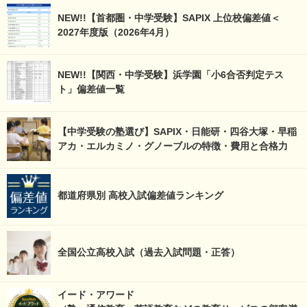
NEW!!【首都圏・中学受験】SAPIX 上位校偏差値＜
2027年度版（2026年4月）
NEW!!【関西・中学受験】浜学園「小6合否判定テス
ト」偏差値一覧
【中学受験の塾選び】SAPIX・日能研・四谷大塚・早稲
アカ・エルカミノ・グノーブルの特徴・費用と合格力
都道府県別 高校入試偏差値ランキング
全国公立高校入試（過去入試問題・正答）
イード・アワード