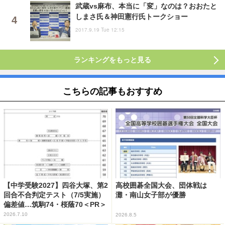
武蔵vs麻布、本当に「変」なのは？おおたと
しまさ氏＆神田憲行氏トークショー
2017.9.19 Tue 12:15
ランキングをもっと見る
こちらの記事もおすすめ
【中学受験2027】四谷大塚、第2
高校囲碁全国大会、団体戦は
回合不合判定テスト（7/5実施）
灘・南山女子部が優勝
偏差値…筑駒74・桜蔭70＜PR＞
2026.7.10
2026.8.5