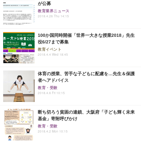
が公募
教育業界ニュース
2018.4.26 Thu 14:15
100か国同時開催「世界一大きな授業2018」先生
役6/27まで募集
教育イベント
2018.4.4 Wed 18:45
体育の授業、苦手な子どもに配慮を…先生＆保護
者へアドバイス
教育・受験
2018.4.6 Fri 10:15
断ち切ろう貧困の連鎖、大阪府「子ども輝く未来
基金」寄附呼びかけ
教育・受験
2018.4.2 Mon 10:15