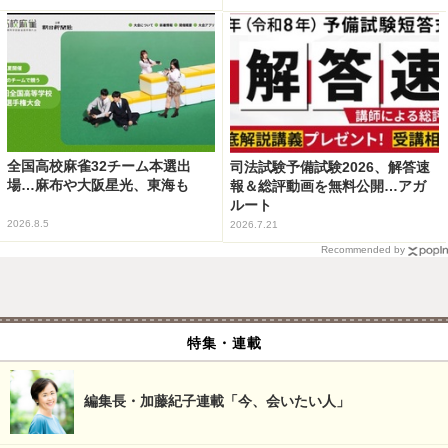
全国高校麻雀32チーム本選出
司法試験予備試験2026、解答速
場…麻布や大阪星光、東海も
報＆総評動画を無料公開…アガ
ルート
2026.8.5
2026.7.21
Recommended by
特集・連載
編集長・加藤紀子連載「今、会いたい人」