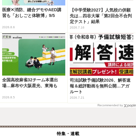
医療✕消防、縫合デモやAED講
【中学受験2027】人気校の併願
習も「おしごと体験博」9/5
先は…四谷大塚「第2回合不合判
定テスト」結果
2026.8.6
2026.7.16
全国高校麻雀32チーム本選出
司法試験予備試験2026、解答速
場…麻布や大阪星光、東海も
報＆総評動画を無料公開…アガ
ルート
2026.8.5
2026.7.21
Recommended by
特集・連載