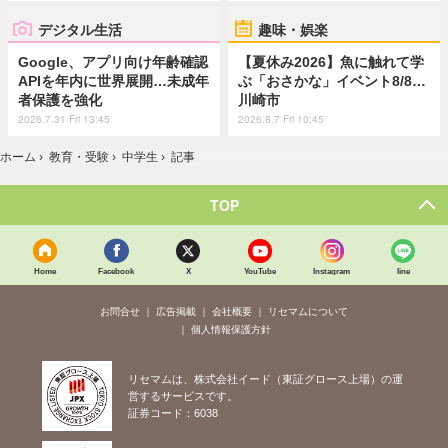
デジタル生活
趣味・娯楽
Google、アプリ向け年齢確認
【夏休み2026】魚に触れて学
APIを年内に世界展開…未成年
ぶ「おさかな」イベント8/8…
者保護を強化
川崎市
2026.7.31 Fri 13:45
2026.8.7 Fri 10:45
ホーム
›
教育・受験
›
中学生
›
記事
TOP
Home
Facebook
X
YouTube
Instagram
line
お問合せ
広告掲載
会社概要
リセマムについて
個人情報保護方針
リセマムは、株式会社イード（東証グロース上場）の運
営するサービスです。
証券コード：6038