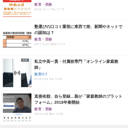
教育・受験
2018.10.11 Thu 11:15
塾選びの口コミ重視に東西で差、新聞やネットで
の認知は？
教育・受験
2017.12.27 Wed 10:15
私立中高一貫・付属校専門「オンライン家庭教
師」
教育ICT
2018.4.24 Tue 14:45
直接依頼、自ら登録…葵が「家庭教師のプラット
フォーム」2018年春開始
教育・受験
2018.2.26 Mon 13:00