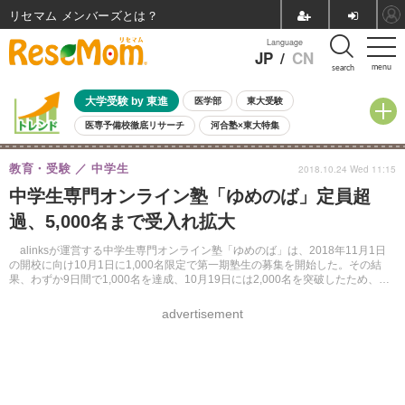
リセマム メンバーズ
Language
JP
/
CN
menu
search
大学受験 by 東進
医学部
東大受験
医専予備校徹底リサーチ
河合塾×東大特集
親子で考える大学選び
高校受験
中学受験
小学校受験
教育・受験
中学生
2018.10.24 Wed 11:15
共通テスト
夏休み
8月開催学校説明会・相談会
中学生専門オンライン塾「ゆめのば」定員超
8月開催イベント・WS
全国公立高校 過去問
人気記事
過、5,000名まで受入れ拡大
自由研究教材（小学生向け）
自由研究教材（中学生向け）
ランキング
alinksが運営する中学生専門オンライン塾「ゆめのば」は、2018年11月1日
の開校に向け10月1日に1,000名限定で第一期塾生の募集を開始した。その結
果、わずか9日間で1,000名を達成、10月19日には2,000名を突破したため、キ
ャパシティを5,000名まで拡大する。
advertisement