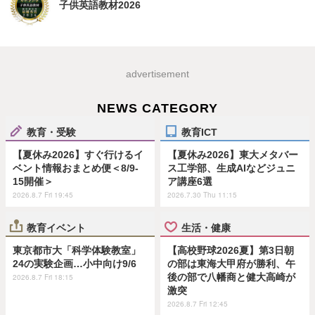
子供英語教材2026
advertisement
NEWS CATEGORY
教育・受験
教育ICT
【夏休み2026】すぐ行けるイ
【夏休み2026】東大メタバー
ベント情報おまとめ便＜8/9-
ス工学部、生成AIなどジュニ
15開催＞
ア講座6選
2026.8.7 Fri 19:45
2026.7.30 Thu 11:15
教育イベント
生活・健康
東京都市大「科学体験教室」
【高校野球2026夏】第3日朝
24の実験企画…小中向け9/6
の部は東海大甲府が勝利、午
後の部で八幡商と健大高崎が
2026.8.7 Fri 18:15
激突
2026.8.7 Fri 12:45