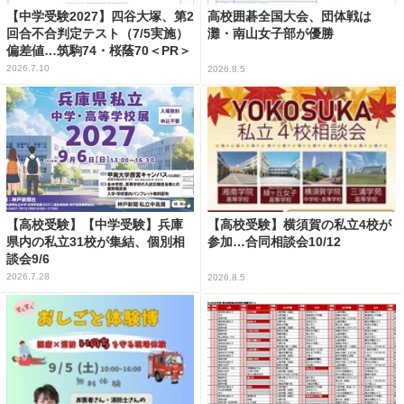
【中学受験2027】四谷大塚、第2
高校囲碁全国大会、団体戦は
回合不合判定テスト（7/5実施）
灘・南山女子部が優勝
偏差値…筑駒74・桜蔭70＜PR＞
2026.7.10
2026.8.5
【高校受験】【中学受験】兵庫
【高校受験】横須賀の私立4校が
県内の私立31校が集結、個別相
参加…合同相談会10/12
談会9/6
2026.7.28
2026.8.5