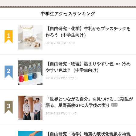
中学生アクセスランキング
【自由研究・化学】牛乳からプラスチックを
作ろう（中学生向け）
2018.7.10 Tue 15:00
【自由研究・物理】温まりやすい色 or 冷め
やすい色は？（中学生向け）
2018.7.25 Wed 17:15
「世界とつながる自分」を見つける…1期生が
語る、星野高校GFC入学後の実り
PR
2026.7.22 Wed 11:45
【自由研究・地学】地震の液状化現象を再現