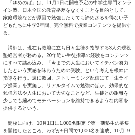
「ゆめのば」は、11月1日に開校予定の中学生専門オンラ
イン塾。日本全国の教育格差をなくすことを目的として、
家庭環境などが原因で勉強したくても諦めざるを得ない子
どもたちに中学3年間、完全無料で授業コンテンツを提供す
る。
講師は、現在も教壇に立ち日々生徒を指導する3人の現役
塾経営者が務める。20年近い生徒指導の経験をコンテンツ
にすべて詰め込み、「今までの人生においてイチバン努力
したという実感を味わうための受験」という考えを根幹に
指導を行う。週に数回、ストリーミング配信にて「生ライ
ブ授業」を実施し、リアルタイムで勉強のほか、効果的な
勉強方法や人生において大切なことなど、生徒との距離を
少しでも縮めてモチベーションを維持できるような内容を
提供するという。
開校に向け、10月1日に1,000名限定で第一期塾生の募集
を開始したところ、わずか9日間で1,000名を達成、10月19