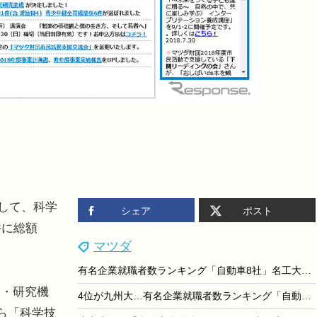
として、科学
シェア
ポスト
件に総額
マツダ
有名企業就職者数ランキング「自動車8社」名工大・同志社大が4位
学・研究機
4位が九州大…有名企業就職者数ランキング「自動車8社」
ら「科学技