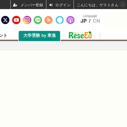
ログイン
こんにちは、ゲストさん
Language
JP
/
CN
ント
大学受験 by 東進