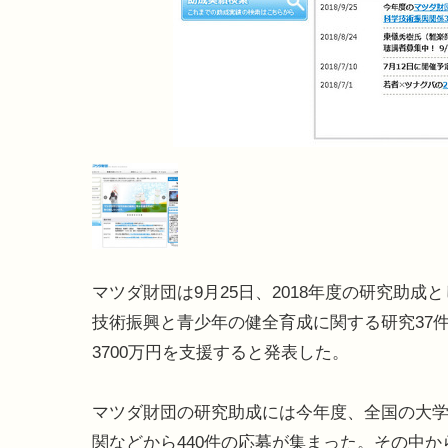
マツダ財団は9月25日、2018年度の研究助成
技術振興と青少年の健全育成に関する研究37
3700万円を支援すると発表した。
マツダ財団の研究助成には今年度、全国の大
関などから440件の応募が集まった。その中か