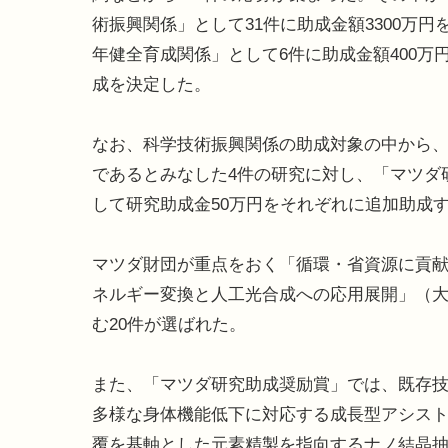
術振興関係」として31件に助成金額3300万円
年健全育成関係」として6件に助成金額400万
成を決定した。
なお、科学技術振興関係の助成対象の中から
であるとみなした4件の研究に対し、「マツダ
して研究助成金50万円をそれぞれに追加助成
マツダ財団が重点をおく「循環・省資源に貢
ネルギー変換と人工光合成への応用展開」（
む20件が選ばれた。
また、「マツダ研究助成奨励賞」では、既存
多様な身体機能低下に対応する成長型アシス
覆を基軸とした元素精製を指向するナノ結晶