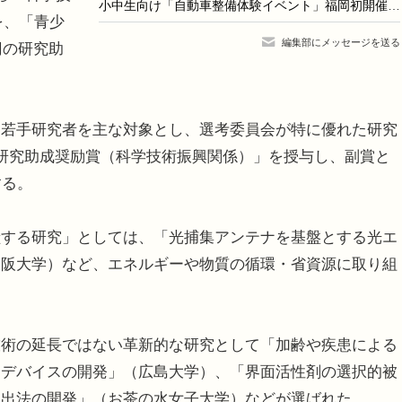
小中生向け「自動車整備体験イベント」福岡初開催9/28-29
を、「青少
編集部にメッセージを送る
円の研究助
、若手研究者を主な対象とし、選考委員会が特に優れた研究
研究助成奨励賞（科学技術振興関係）」を授与し、副賞と
する。
献する研究」としては、「光捕集アンテナを基盤とする光エ
大阪大学）など、エネルギーや物質の循環・省資源に取り組
技術の延長ではない革新的な研究として「加齢や疾患による
トデバイスの開発」（広島大学）、「界面活性剤の選択的被
抽出法の開発」（お茶の水女子大学）などが選ばれた。