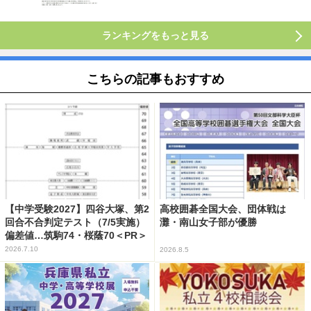
ランキングをもっと見る
こちらの記事もおすすめ
【中学受験2027】四谷大塚、第2
高校囲碁全国大会、団体戦は
回合不合判定テスト（7/5実施）
灘・南山女子部が優勝
偏差値…筑駒74・桜蔭70＜PR＞
2026.7.10
2026.8.5