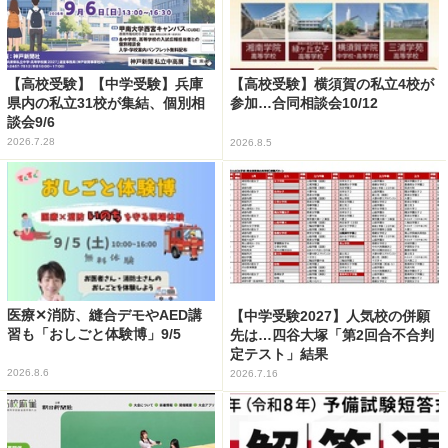
【高校受験】【中学受験】兵庫
【高校受験】横須賀の私立4校が
県内の私立31校が集結、個別相
参加…合同相談会10/12
談会9/6
2026.7.28
2026.8.5
医療✕消防、縫合デモやAED講
【中学受験2027】人気校の併願
習も「おしごと体験博」9/5
先は…四谷大塚「第2回合不合判
定テスト」結果
2026.8.6
2026.7.16