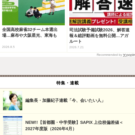
全国高校麻雀32チーム本選出
司法試験予備試験2026、解答速
場…麻布や大阪星光、東海も
報＆総評動画を無料公開…アガ
ルート
2026.8.5
2026.7.21
Recommended by
特集・連載
編集長・加藤紀子連載「今、会いたい人」
NEW!!【首都圏・中学受験】SAPIX 上位校偏差値＜
2027年度版（2026年4月）