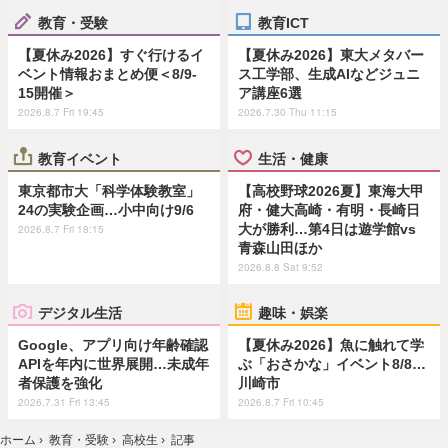
教育・受験
教育ICT
【夏休み2026】すぐ行けるイ
【夏休み2026】東大メタバー
ベント情報おまとめ便＜8/9-
ス工学部、生成AIなどジュニ
15開催＞
ア講座6選
2026.8.7 Fri 19:45
2026.7.30 Thu 11:15
教育イベント
生活・健康
東京都市大「科学体験教室」
【高校野球2026夏】東海大甲
24の実験企画…小中向け9/6
府・健大高崎・有明・長崎日
大が勝利…第4日は遊学館vs
2026.8.7 Fri 18:15
青森山田ほか
2026.8.8 Sat 9:52
デジタル生活
趣味・娯楽
Google、アプリ向け年齢確認
【夏休み2026】魚に触れて学
APIを年内に世界展開…未成年
ぶ「おさかな」イベント8/8…
者保護を強化
川崎市
2026.7.31 Fri 13:45
2026.8.7 Fri 10:45
ホーム
›
教育・受験
›
高校生
›
記事