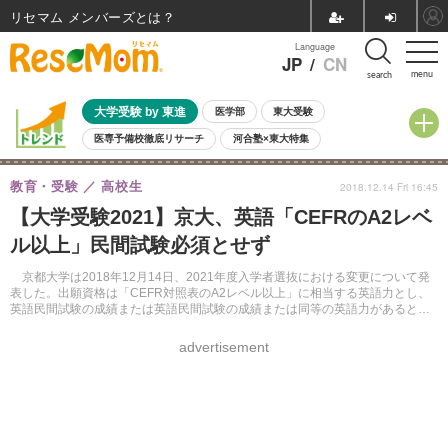
リセマム メンバーズ
Language
JP
/
CN
menu
search
大学受験 by 東進
医学部
東大受験
医専予備校徹底リサーチ
河合塾×東大特集
親子で考える大学選び
高校受験
中学受験
小学校受験
教育・受験
高校生
2018.12.14 Fri 16:45
共通テスト
夏休み
8月開催学校説明会・相談会
【大学受験2021】京大、英語「CEFRのA2レベ
8月開催イベント・WS
全国公立高校 過去問
人気記事
ル以上」民間試験必須とせず
自由研究教材（小学生向け）
自由研究教材（中学生向け）
ランキング
京都大学は2018年12月14日、2021年度入学者選抜における変更について発
表した。出願資格は「CEFR対照表のA2レベル以上」に相当する英語力とし、
英語民間試験の成績または英語民間試験の成績または同等の英語力があると明
記された書類の提出を求める。
advertisement