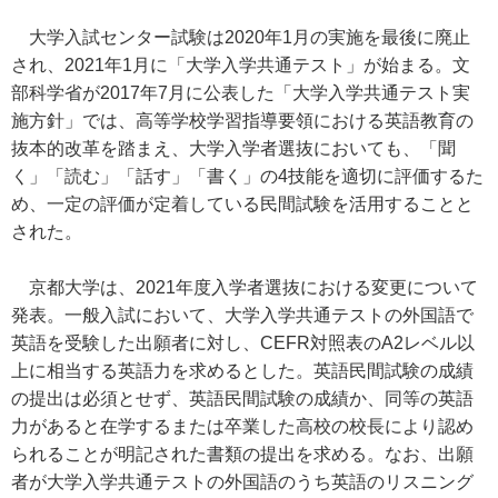
大学入試センター試験は2020年1月の実施を最後に廃止
され、2021年1月に「大学入学共通テスト」が始まる。文
部科学省が2017年7月に公表した「大学入学共通テスト実
施方針」では、高等学校学習指導要領における英語教育の
抜本的改革を踏まえ、大学入学者選抜においても、「聞
く」「読む」「話す」「書く」の4技能を適切に評価するた
め、一定の評価が定着している民間試験を活用することと
された。
京都大学は、2021年度入学者選抜における変更について
発表。一般入試において、大学入学共通テストの外国語で
英語を受験した出願者に対し、CEFR対照表のA2レベル以
上に相当する英語力を求めるとした。英語民間試験の成績
の提出は必須とせず、英語民間試験の成績か、同等の英語
力があると在学するまたは卒業した高校の校長により認め
られることが明記された書類の提出を求める。なお、出願
者が大学入学共通テストの外国語のうち英語のリスニング