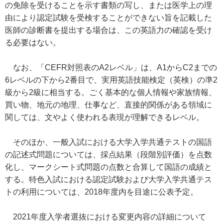
の免除を受けることを示す書類の写し、または医学上の理
由により認定試験を受検することができない旨を記載した
医師の診断書を提出する場合は、この英語力の確認を受け
る必要はない。
なお、「CEFR対照表のA2レベル」は、A1からC2までの
6レベルの下から2番目で、実用英語技能検定（英検）の準2
級から2級に相当する。ごく基本的な個人情報や家族情報、
買い物、地元の地理、仕事など、直接的関係がある領域に
関しては、文やよく使われる表現が理解できるレベル。
そのほか、一般入試における大学入学共通テストの国語
の記述式問題については、採点結果（段階別評価）を点数
化し、マークシート式問題の点数と合算して国語の成績と
する。特色入試における認定試験および大学入学共通テス
トの利用については、2018年度内を目途に公表予定。
2021年度入学者選抜における変更内容の詳細について