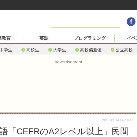
際教育
英語
プログラミング
イベ
中学生
高校生
大学生
高校偏差値
公立高校・
advertisement
2018.12.14 Fri 16:45
英語「CEFRのA2レベル以上」民間