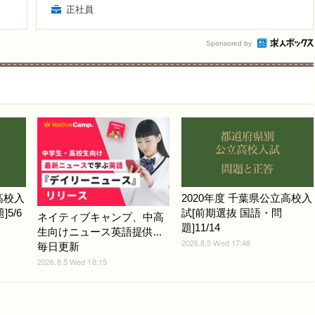
正社員
Sponsored by
高校入
2020年度 千葉県公立高校入
5/6
試[前期選抜 国語・問
ネイティブキャンプ、中高
題]11/14
生向けニュース英語提供...
2026.8.5 Wed 17:48
毎日更新
2026.8.5 Wed 18:15