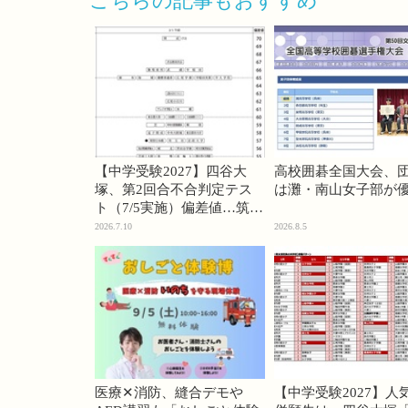
こちらの記事もおすすめ
【中学受験2027】四谷大
高校囲碁全国大会、
塚、第2回合不合判定テス
は灘・南山女子部が
ト（7/5実施）偏差値…筑駒
74・桜蔭70＜PR＞
2026.7.10
2026.8.5
医療✕消防、縫合デモや
【中学受験2027】人