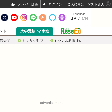
ログイン
こんにちは、ゲストさん
Language
JP
/
CN
ント
大学受験 by 東進
過去問
ミツカル学び
ミツカル教育通信
advertisement