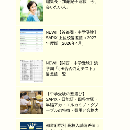
編集長・加藤紀子連載「今、
会いたい人」
NEW!!【首都圏・中学受験】
SAPIX 上位校偏差値＜2027
年度版（2026年4月）
NEW!!【関西・中学受験】浜
学園「小6合否判定テスト」
偏差値一覧
【中学受験の塾選び】
SAPIX・日能研・四谷大塚・
早稲アカ・エルカミノ・グノ
ーブルの特徴・費用と合格力
都道府県別 高校入試偏差値ラ