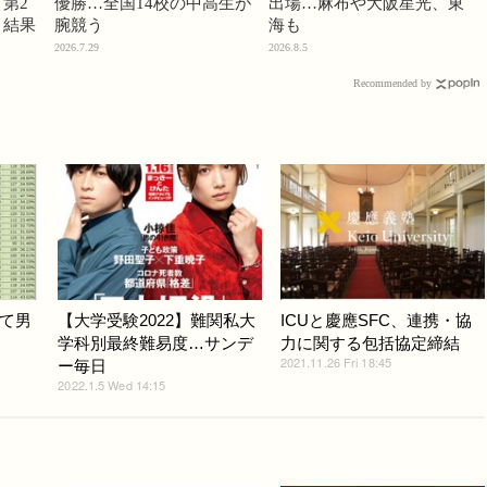
第2
優勝…全国14校の中高生が
出場…麻布や大阪星光、東
」結果
腕競う
海も
2026.7.29
2026.8.5
Recommended by
て男
【大学受験2022】難関私大
ICUと慶應SFC、連携・協
学科別最終難易度…サンデ
力に関する包括協定締結
2021.11.26 Fri 18:45
ー毎日
2022.1.5 Wed 14:15