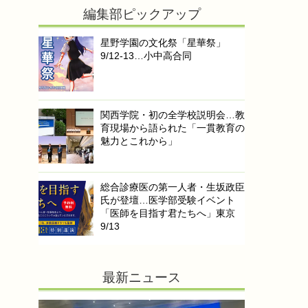
編集部ピックアップ
星野学園の文化祭「星華祭」
9/12-13…小中高合同
関西学院・初の全学校説明会…教
育現場から語られた「一貫教育の
魅力とこれから」
総合診療医の第一人者・生坂政臣
氏が登壇…医学部受験イベント
「医師を目指す君たちへ」東京
9/13
最新ニュース