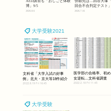
AED講習も「おしごと体験
併願先は…四谷大塚「
博」9/5
回合不合判定テスト
2026.8.6
2026.7.16
大学受験2021
医学部の合格率、初め
文科省「大学入試の好事
女逆転…文科省調査
例」北大・京大等18件紹介
2022.2.18 Fri 11:45
2022.8.19 Fri 16:45
大学受験