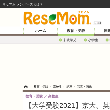
リセマム メンバーズ
ホーム
教育・受験
国
未就学児
小学生
ホーム
›
教育・受験
›
高校生
›
記事
›
写真・画像
教育・受験
高校生
【大学受験2021】京大、