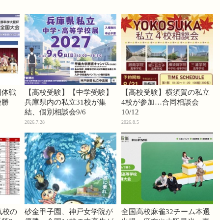
団体戦
【高校受験】【中学受験】
【高校受験】横須賀の私立
優勝
兵庫県内の私立31校が集
4校が参加…合同相談会
結、個別相談会9/6
10/12
2026.7.28
2026.8.5
気校の
砂金甲子園、神戸女学院が
全国高校麻雀32チーム本選