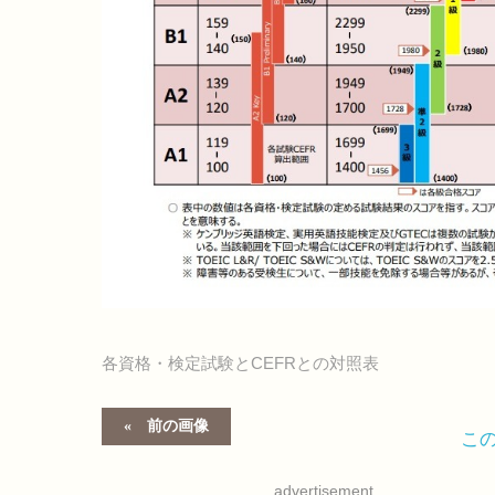
各資格・検定試験とCEFRとの対照表
前の画像
こ
advertisement