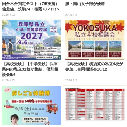
回合不合判定テスト（7/5実施）
灘・南山女子部が優勝
偏差値…筑駒74・桜蔭70＜PR＞
2026.7.10
2026.8.5
【高校受験】【中学受験】兵庫
【高校受験】横須賀の私立4校が
県内の私立31校が集結、個別相
参加…合同相談会10/12
談会9/6
2026.7.28
2026.8.5