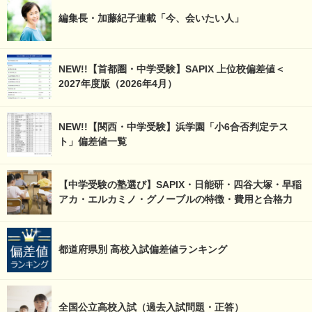
編集長・加藤紀子連載「今、会いたい人」
NEW!!【首都圏・中学受験】SAPIX 上位校偏差値＜
2027年度版（2026年4月）
NEW!!【関西・中学受験】浜学園「小6合否判定テス
ト」偏差値一覧
【中学受験の塾選び】SAPIX・日能研・四谷大塚・早稲
アカ・エルカミノ・グノーブルの特徴・費用と合格力
都道府県別 高校入試偏差値ランキング
全国公立高校入試（過去入試問題・正答）