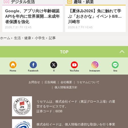
デジタル生活
趣味・娯楽
Google、アプリ向け年齢確認
【夏休み2026】魚に触れて学
APIを年内に世界展開…未成年
ぶ「おさかな」イベント8/8…
者保護を強化
川崎市
2026.7.31 Fri 13:45
2026.8.7 Fri 10:45
ホーム
›
生活・健康
›
小学生
›
記事
TOP
Home
Facebook
X
YouTube
Instagram
line
お問合せ
広告掲載
会社概要
リセマムについて
個人情報保護方針
リセマムは、株式会社イード（東証グロース上場）の運
営するサービスです。
証券コード：6038
株式会社イードは、個人情報の適切な取扱いを行う事業