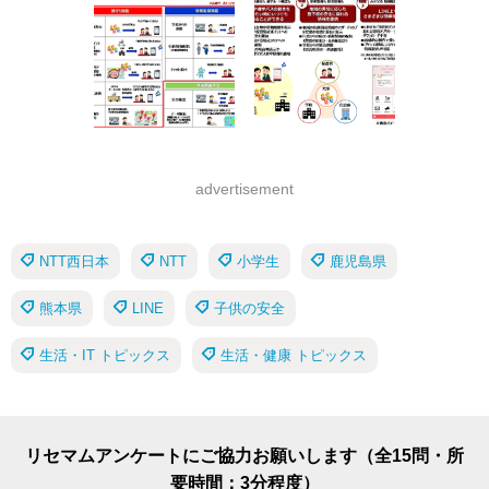
advertisement
NTT西日本
NTT
小学生
鹿児島県
熊本県
LINE
子供の安全
生活・IT トピックス
生活・健康 トピックス
リセマムアンケートにご協力お願いします（全15問・所
要時間：3分程度）