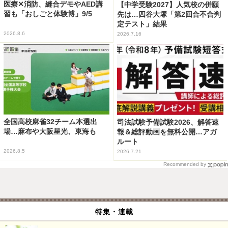
医療✕消防、縫合デモやAED講
【中学受験2027】人気校の併願
習も「おしごと体験博」9/5
先は…四谷大塚「第2回合不合判
定テスト」結果
2026.8.6
2026.7.16
全国高校麻雀32チーム本選出
司法試験予備試験2026、解答速
場…麻布や大阪星光、東海も
報＆総評動画を無料公開…アガ
ルート
2026.8.5
2026.7.21
Recommended by
特集・連載