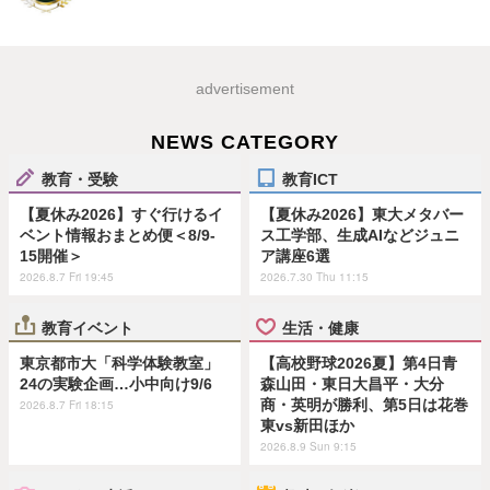
advertisement
NEWS CATEGORY
教育・受験
教育ICT
【夏休み2026】すぐ行けるイ
【夏休み2026】東大メタバー
ベント情報おまとめ便＜8/9-
ス工学部、生成AIなどジュニ
15開催＞
ア講座6選
2026.8.7 Fri 19:45
2026.7.30 Thu 11:15
教育イベント
生活・健康
東京都市大「科学体験教室」
【高校野球2026夏】第4日青
24の実験企画…小中向け9/6
森山田・東日大昌平・大分
商・英明が勝利、第5日は花巻
2026.8.7 Fri 18:15
東vs新田ほか
2026.8.9 Sun 9:15