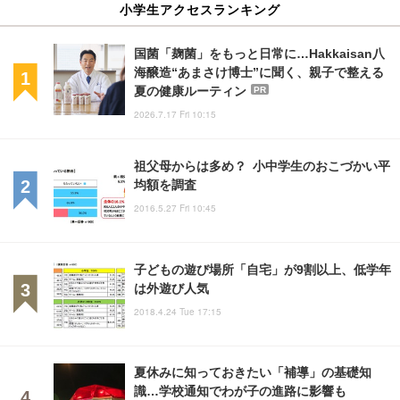
小学生アクセスランキング
国菌「麹菌」をもっと日常に…Hakkaisan八
海醸造“あまさけ博士”に聞く、親子で整える
夏の健康ルーティン
PR
2026.7.17 Fri 10:15
祖父母からは多め？ 小中学生のおこづかい平
均額を調査
2016.5.27 Fri 10:45
子どもの遊び場所「自宅」が9割以上、低学年
は外遊び人気
2018.4.24 Tue 17:15
夏休みに知っておきたい「補導」の基礎知
識…学校通知でわが子の進路に影響も