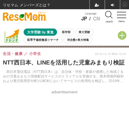
リセマム メンバーズ
Language
JP
/
CN
menu
search
大学受験 by 東進
医学部
東大受験
医専予備校徹底リサーチ
河合塾×東大特集
親子で考える大学選び
高校受験
中学受験
小学校受験
生活・健康
小学生
2018.12.19 Wed 12:45
共通テスト
夏休み
8月開催学校説明会・相談会
NTT西日本、LINEを活用した児童みまもり検証
8月開催イベント・WS
全国公立高校 過去問
人気記事
自由研究教材（小学生向け）
自由研究教材（中学生向け）
ランキング
西日本電信電話（NTT西日本）は、自治体・学校・家庭が連携した地域ぐる
みの児童みまもり情報配信サービスのトライアルを実施する。熊本県南阿蘇村
および鹿児島県肝付町の2町村においてサービスの有用性を検証し、2019年度
中の商用化をめざす。
advertisement