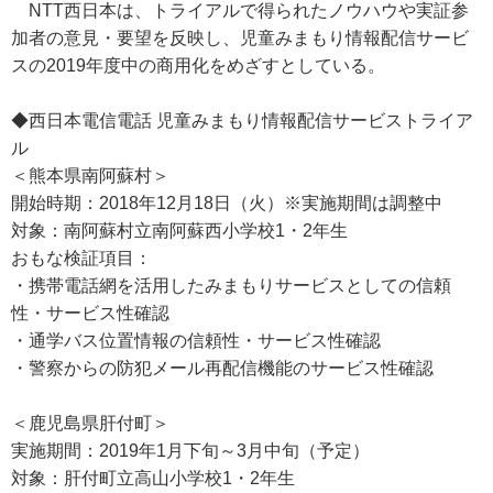
NTT西日本は、トライアルで得られたノウハウや実証参
加者の意見・要望を反映し、児童みまもり情報配信サービ
スの2019年度中の商用化をめざすとしている。
◆西日本電信電話 児童みまもり情報配信サービストライア
ル
＜熊本県南阿蘇村＞
開始時期：2018年12月18日（火）※実施期間は調整中
対象：南阿蘇村立南阿蘇西小学校1・2年生
おもな検証項目：
・携帯電話網を活用したみまもりサービスとしての信頼
性・サービス性確認
・通学バス位置情報の信頼性・サービス性確認
・警察からの防犯メール再配信機能のサービス性確認
＜鹿児島県肝付町＞
実施期間：2019年1月下旬～3月中旬（予定）
対象：肝付町立高山小学校1・2年生