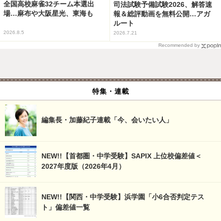
全国高校麻雀32チーム本選出
司法試験予備試験2026、解答速
場…麻布や大阪星光、東海も
報＆総評動画を無料公開…アガ
ルート
2026.8.5
2026.7.21
Recommended by
特集・連載
編集長・加藤紀子連載「今、会いたい人」
NEW!!【首都圏・中学受験】SAPIX 上位校偏差値＜
2027年度版（2026年4月）
NEW!!【関西・中学受験】浜学園「小6合否判定テス
ト」偏差値一覧