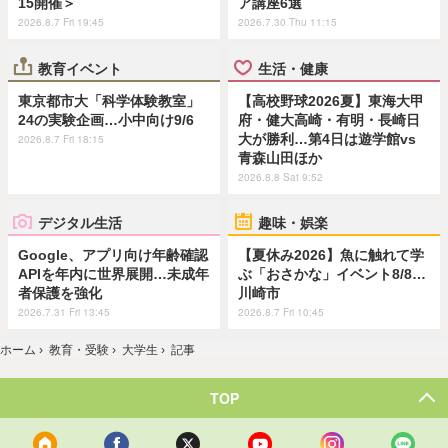
15開催＞
ア講座6選
2026.8.7 Fri 19:45
2026.7.30 Thu 11:15
教育イベント
生活・健康
東京都市大「科学体験教室」
【高校野球2026夏】東海大甲
24の実験企画…小中向け9/6
府・健大高崎・有明・長崎日
大が勝利…第4日は遊学館vs
2026.8.7 Fri 18:15
青森山田ほか
2026.8.8 Sat 9:52
デジタル生活
趣味・娯楽
Google、アプリ向け年齢確認
【夏休み2026】魚に触れて学
APIを年内に世界展開…未成年
ぶ「おさかな」イベント8/8…
者保護を強化
川崎市
2026.7.31 Fri 13:45
2026.8.7 Fri 10:45
ホーム
›
教育・受験
›
大学生
›
記事
TOP