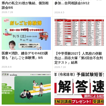
県内の私立31校が集結、個別相
参加…合同相談会10/12
談会9/6
2026.7.28
2026.8.5
医療✕消防、縫合デモやAED講
【中学受験2027】人気校の併願
習も「おしごと体験博」9/5
先は…四谷大塚「第2回合不合判
定テスト」結果
2026.8.6
2026.7.16