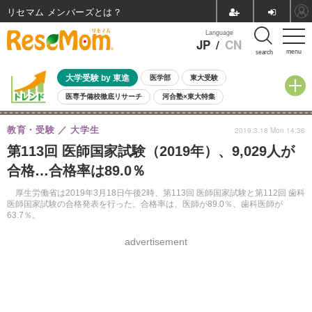
リセマム メンバーズ
Language
JP
/
CN
menu
search
大学受験 by 東進
医学部
東大受験
医専予備校徹底リサーチ
河合塾×東大特集
親子で考える大学選び
高校受験
中学受験
小学校受験
教育・受験
大学生
2019.3.18 Mon 14:36
共通テスト
夏休み
8月開催学校説明会・相談会
第113回 医師国家試験（2019年）、9,029人が
8月開催イベント・WS
全国公立高校 過去問
人気記事
合格…合格率は89.0％
自由研究教材（小学生向け）
自由研究教材（中学生向け）
ランキング
厚生労働省は2019年3月18日午後2時、第113回 医師国家試験と第112回 歯科
医師国家試験の合格発表を行った。合格率は、医師が89.0％、歯科医師が
63.7％。
advertisement