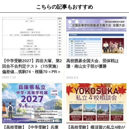
こちらの記事もおすすめ
【中学受験2027】四谷大塚、第2
高校囲碁全国大会、団体戦は
回合不合判定テスト（7/5実施）
灘・南山女子部が優勝
偏差値…筑駒74・桜蔭70＜PR＞
2026.7.10
2026.8.5
【高校受験】【中学受験】兵庫
【高校受験】横須賀の私立4校が