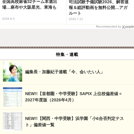
全国高校麻雀32チーム本選出
司法試験予備試験2026、解答速
場…麻布や大阪星光、東海も
報＆総評動画を無料公開…アガ
ルート
2026.8.5
2026.7.21
Recommended by
特集・連載
編集長・加藤紀子連載「今、会いたい人」
NEW!!【首都圏・中学受験】SAPIX 上位校偏差値＜
2027年度版（2026年4月）
NEW!!【関西・中学受験】浜学園「小6合否判定テス
ト」偏差値一覧