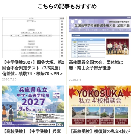
こちらの記事もおすすめ
【中学受験2027】四谷大塚、第2
高校囲碁全国大会、団体戦は
回合不合判定テスト（7/5実施）
灘・南山女子部が優勝
偏差値…筑駒74・桜蔭70＜PR＞
2026.7.10
2026.8.5
【高校受験】【中学受験】兵庫
【高校受験】横須賀の私立4校が