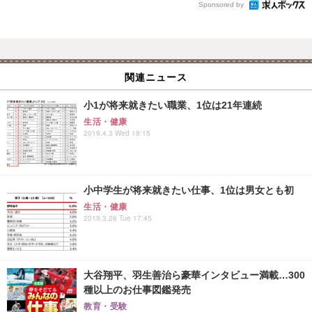
Sponsored by
関連ニュース
小1が将来就きたい職業、1位は21年連続
生活・健康
2019.4.3 Wed 19:15
小中学生が将来就きたい仕事、1位は男女とも初
生活・健康
2019.3.26 Tue 17:45
大谷翔平、羽生善治ら豪華インタビュー満載…300
種以上のお仕事図鑑発売
教育・受験