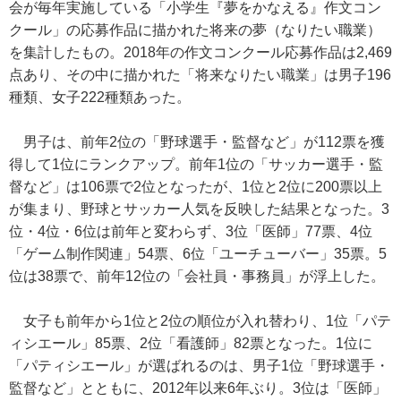
会が毎年実施している「小学生『夢をかなえる』作文コン
クール」の応募作品に描かれた将来の夢（なりたい職業）
を集計したもの。2018年の作文コンクール応募作品は2,469
点あり、その中に描かれた「将来なりたい職業」は男子196
種類、女子222種類あった。
男子は、前年2位の「野球選手・監督など」が112票を獲
得して1位にランクアップ。前年1位の「サッカー選手・監
督など」は106票で2位となったが、1位と2位に200票以上
が集まり、野球とサッカー人気を反映した結果となった。3
位・4位・6位は前年と変わらず、3位「医師」77票、4位
「ゲーム制作関連」54票、6位「ユーチューバー」35票。5
位は38票で、前年12位の「会社員・事務員」が浮上した。
女子も前年から1位と2位の順位が入れ替わり、1位「パテ
ィシエール」85票、2位「看護師」82票となった。1位に
「パティシエール」が選ばれるのは、男子1位「野球選手・
監督など」とともに、2012年以来6年ぶり。3位は「医師」