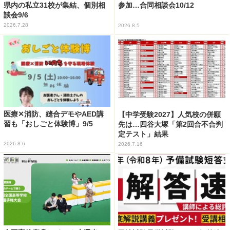
県内の私立31校が集結、個別相
参加…合同相談会10/12
談会9/6
2026.7.28
2026.8.5
医療✕消防、縫合デモやAED講
【中学受験2027】人気校の併願
習も「おしごと体験博」9/5
先は…四谷大塚「第2回合不合判
定テスト」結果
2026.8.6
2026.7.16