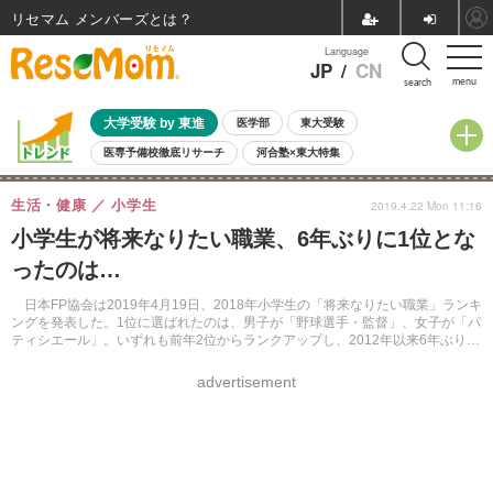
リセマム メンバーズ
Language
JP
/
CN
menu
search
大学受験 by 東進
医学部
東大受験
医専予備校徹底リサーチ
河合塾×東大特集
親子で考える大学選び
高校受験
中学受験
小学校受験
生活・健康
小学生
2019.4.22 Mon 11:16
共通テスト
夏休み
8月開催学校説明会・相談会
小学生が将来なりたい職業、6年ぶりに1位とな
8月開催イベント・WS
全国公立高校 過去問
人気記事
ったのは…
自由研究教材（小学生向け）
自由研究教材（中学生向け）
ランキング
日本FP協会は2019年4月19日、2018年小学生の「将来なりたい職業」ランキ
ングを発表した。1位に選ばれたのは、男子が「野球選手・監督」、女子が「パ
ティシエール」。いずれも前年2位からランクアップし、2012年以来6年ぶりの
1位となった。
advertisement