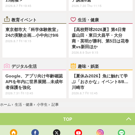
15開催＞
ア講座6選
2026.8.7 Fri 19:45
2026.7.30 Thu 11:15
教育イベント
生活・健康
東京都市大「科学体験教室」
【高校野球2026夏】第4日青
24の実験企画…小中向け9/6
森山田・東日大昌平・大分
商・英明が勝利、第5日は花巻
2026.8.7 Fri 18:15
東vs新田ほか
2026.8.9 Sun 9:15
デジタル生活
趣味・娯楽
Google、アプリ向け年齢確認
【夏休み2026】魚に触れて学
APIを年内に世界展開…未成年
ぶ「おさかな」イベント8/8…
者保護を強化
川崎市
2026.7.31 Fri 13:45
2026.8.7 Fri 10:45
ホーム
›
生活・健康
›
小学生
›
記事
TOP