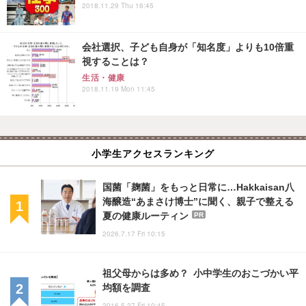
2018.11.29 Thu 16:45
会社選択、子ども自身が「知名度」よりも10倍重
視することは？
生活・健康
2018.11.19 Mon 11:45
小学生アクセスランキング
国菌「麹菌」をもっと日常に…Hakkaisan八
海醸造“あまさけ博士”に聞く、親子で整える
夏の健康ルーティン
PR
2026.7.17 Fri 10:15
祖父母からは多め？ 小中学生のおこづかい平
均額を調査
2016.5.27 Fri 10:45