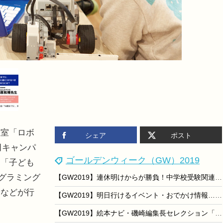
室「ロボ
シェア
ポスト
田キャンパ
ゴールデンウィーク（GW）2019
ト「子ども
ログラミング
【GW2019】連休明けからが勝負！中学校受験関連書籍ランキング20＜最新版＞
会などが行
【GW2019】明日行けるイベント・おでかけ情報…5/6おまとめ便
【GW2019】絵本ナビ・磯崎編集長セレクション「こどもの日」に読みたい絵本5選