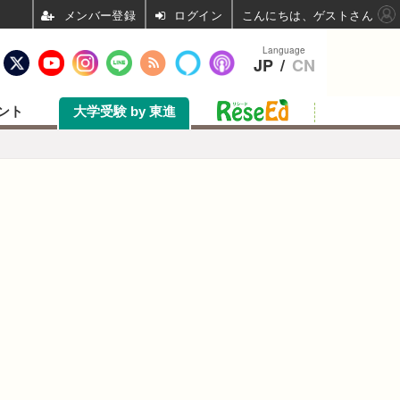
ログイン
こんにちは、ゲストさん
Language
JP
/
CN
ント
大学受験 by 東進