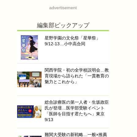
advertisement
編集部ピックアップ
星野学園の文化祭「星華祭」
9/12-13…小中高合同
関西学院・初の全学校説明会…教
育現場から語られた「一貫教育の
魅力とこれから」
総合診療医の第一人者・生坂政臣
氏が登壇…医学部受験イベント
「医師を目指す君たちへ」東京
9/13
難関大受験の新戦略…一般×推薦