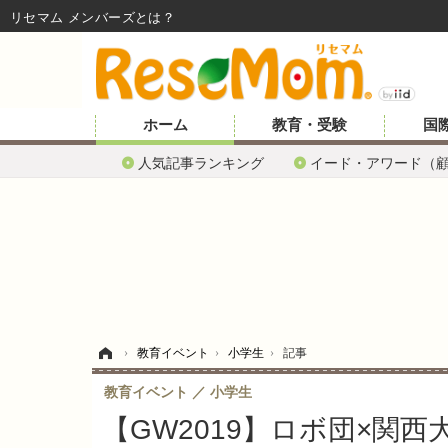
リセマム メンバーズ
ホーム
教育・受験
国
人気記事ランキング
イード・アワード（
ホーム
›
教育イベント
›
小学生
›
記事
教育イベント
小学生
【GW2019】ロボ団×関西