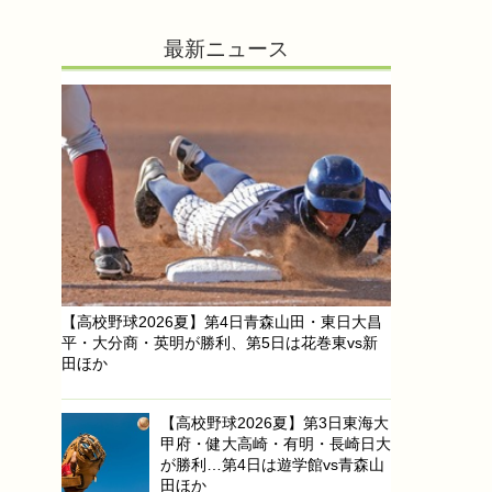
最新ニュース
【高校野球2026夏】第4日青森山田・東日大昌
平・大分商・英明が勝利、第5日は花巻東vs新
田ほか
【高校野球2026夏】第3日東海大
甲府・健大高崎・有明・長崎日大
が勝利…第4日は遊学館vs青森山
田ほか