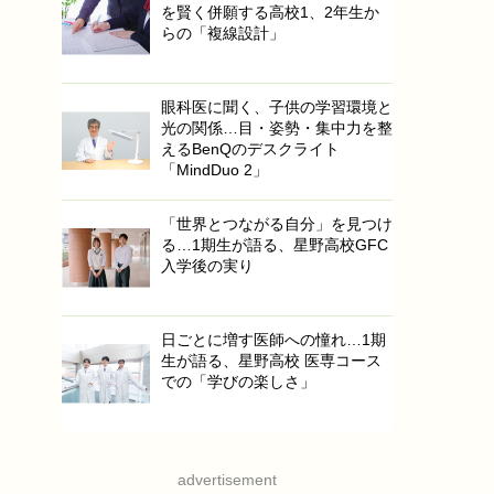
を賢く併願する高校1、2年生か
らの「複線設計」
眼科医に聞く、子供の学習環境と
光の関係…目・姿勢・集中力を整
えるBenQのデスクライト
「MindDuo 2」
「世界とつながる自分」を見つけ
る…1期生が語る、星野高校GFC
入学後の実り
日ごとに増す医師への憧れ…1期
生が語る、星野高校 医専コース
での「学びの楽しさ」
advertisement