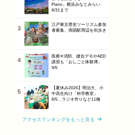
Piano」横浜みなとみらい
8/31まで
江戸東京歴史ツーリズム参加
者募集、両国駅周辺を街歩き
医療✕消防、縫合デモやAED
講習も「おしごと体験博」
9/5
【夏休み2026】明治大、小
中高生向け「科学教室」
8/5…ラジオ作りなど11種
アクセスランキングをもっと見る