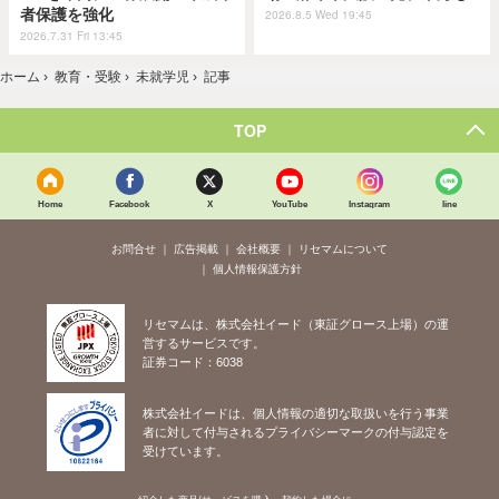
者保護を強化
2026.8.5 Wed 19:45
2026.7.31 Fri 13:45
ホーム
›
教育・受験
›
未就学児
›
記事
TOP
Home
Facebook
X
YouTube
Instagram
line
お問合せ
広告掲載
会社概要
リセマムについて
個人情報保護方針
リセマムは、株式会社イード（東証グロース上場）の運
営するサービスです。
証券コード：6038
株式会社イードは、個人情報の適切な取扱いを行う事業
者に対して付与されるプライバシーマークの付与認定を
受けています。