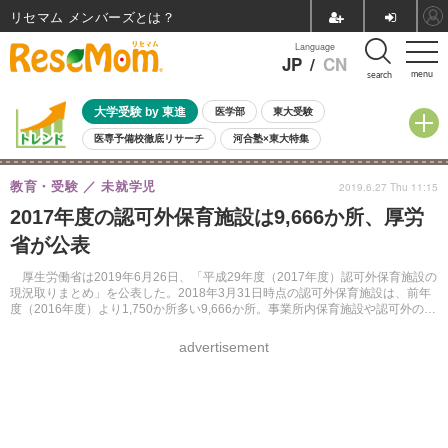
リセマム メンバーズ
Language
JP
/
CN
menu
search
大学受験 by 東進
医学部
東大受験
医専予備校徹底リサーチ
河合塾×東大特集
親子で考える大学選び
高校受験
中学受験
小学校受験
教育・受験
未就学児
2019.6.27 Thu 11:15
共通テスト
夏休み
8月開催学校説明会・相談会
2017年度の認可外保育施設は9,666か所、厚労
8月開催イベント・WS
全国公立高校 過去問
人気記事
省が公表
自由研究教材（小学生向け）
自由研究教材（中学生向け）
ランキング
厚生労働省は2019年6月26日、「平成29年度（2017年度）認可外保育施設の
現況取りまとめ」を公表した。2018年3月31日時点の認可外保育施設は、前年
度（2016年度）より1,750か所多い9,666か所。事業所内保育施設や認可外の居
宅訪問型保育事業が増加している。
advertisement