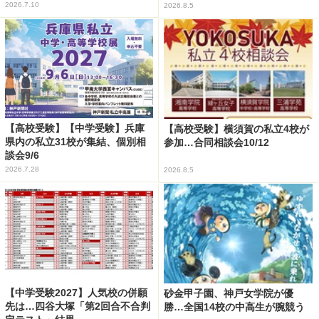
2026.7.10
2026.8.5
【高校受験】【中学受験】兵庫
【高校受験】横須賀の私立4校が
県内の私立31校が集結、個別相
参加…合同相談会10/12
談会9/6
2026.7.28
2026.8.5
【中学受験2027】人気校の併願
砂金甲子園、神戸女学院が優
先は…四谷大塚「第2回合不合判
勝…全国14校の中高生が腕競う