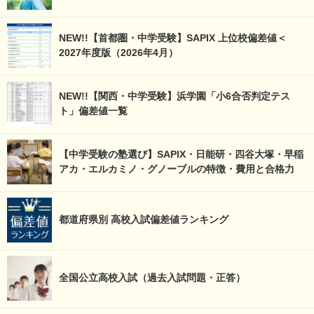
NEW!!【首都圏・中学受験】SAPIX 上位校偏差値＜
2027年度版（2026年4月）
NEW!!【関西・中学受験】浜学園「小6合否判定テス
ト」偏差値一覧
【中学受験の塾選び】SAPIX・日能研・四谷大塚・早稲
アカ・エルカミノ・グノーブルの特徴・費用と合格力
都道府県別 高校入試偏差値ランキング
全国公立高校入試（過去入試問題・正答）