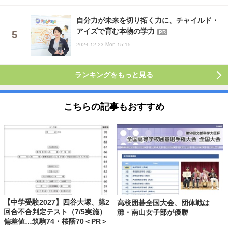
自分力が未来を切り拓く力に、チャイルド・
アイズで育む本物の学力
PR
2024.12.23 Mon 15:15
ランキングをもっと見る
こちらの記事もおすすめ
【中学受験2027】四谷大塚、第2
高校囲碁全国大会、団体戦は
回合不合判定テスト（7/5実施）
灘・南山女子部が優勝
偏差値…筑駒74・桜蔭70＜PR＞