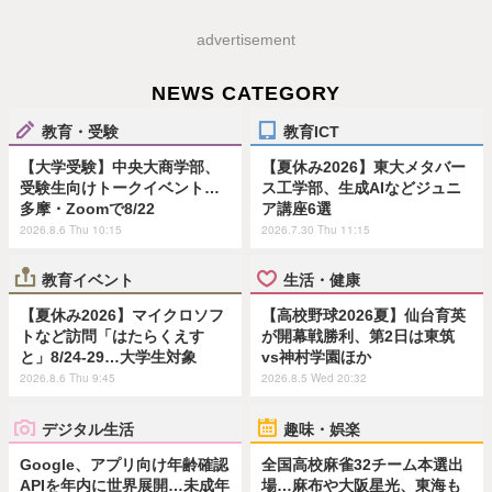
advertisement
NEWS CATEGORY
教育・受験
教育ICT
【大学受験】中央大商学部、
【夏休み2026】東大メタバー
受験生向けトークイベント…
ス工学部、生成AIなどジュニ
多摩・Zoomで8/22
ア講座6選
2026.8.6 Thu 10:15
2026.7.30 Thu 11:15
教育イベント
生活・健康
【夏休み2026】マイクロソフ
【高校野球2026夏】仙台育英
トなど訪問「はたらくえす
が開幕戦勝利、第2日は東筑
と」8/24-29…大学生対象
vs神村学園ほか
2026.8.6 Thu 9:45
2026.8.5 Wed 20:32
デジタル生活
趣味・娯楽
Google、アプリ向け年齢確認
全国高校麻雀32チーム本選出
APIを年内に世界展開…未成年
場…麻布や大阪星光、東海も