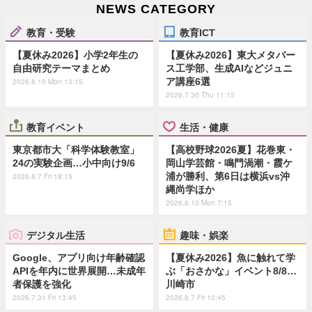
NEWS CATEGORY
教育・受験
教育ICT
【夏休み2026】小学2年生の
【夏休み2026】東大メタバー
自由研究テーマまとめ
ス工学部、生成AIなどジュニ
ア講座6選
2026.8.10 Mon 13:15
2026.7.30 Thu 11:15
教育イベント
生活・健康
東京都市大「科学体験教室」
【高校野球2026夏】花巻東・
24の実験企画…小中向け9/6
岡山学芸館・鳴門渦潮・霞ケ
浦が勝利、第6日は横浜vs沖
2026.8.7 Fri 18:15
縄尚学ほか
2026.8.10 Mon 7:15
デジタル生活
趣味・娯楽
Google、アプリ向け年齢確認
【夏休み2026】魚に触れて学
APIを年内に世界展開…未成年
ぶ「おさかな」イベント8/8…
者保護を強化
川崎市
2026.7.31 Fri 13:45
2026.8.7 Fri 10:45