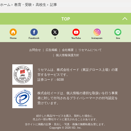
ホーム
›
教育・受験
›
高校生
›
記事
TOP
Home
Facebook
X
YouTube
Instagram
line
お問合せ
広告掲載
会社概要
リセマムについて
個人情報保護方針
リセマムは、株式会社イード（東証グロース上場）の運
営するサービスです。
証券コード：6038
株式会社イードは、個人情報の適切な取扱いを行う事業
者に対して付与されるプライバシーマークの付与認定を
受けています。
紹介した商品/サービスを購入、契約した場合に、
売上の一部が弊社サイトに還元されることがあります。
当サイトに掲載の記事・見出し・写真・画像の無断転載を禁じます。
Copyright © 2026 IID, Inc.