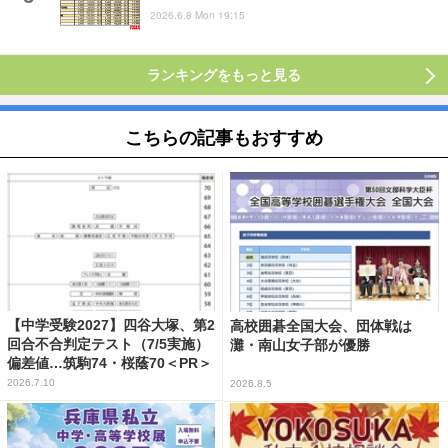
2026.6.8 Mon 19:15
ランキングをもっと見る
こちらの記事もおすすめ
【中学受験2027】四谷大塚、第2
高校囲碁全国大会、団体戦は
回合不合判定テスト（7/5実施）
灘・南山女子部が優勝
偏差値…筑駒74・桜蔭70＜PR＞
2026.7.10
2026.8.5