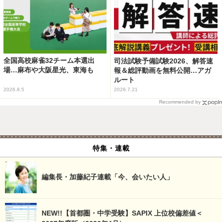
全国高校麻雀32チーム本選出
司法試験予備試験2026、解答速
場…麻布や大阪星光、東海も
報＆総評動画を無料公開…アガ
ルート
2026.8.5
2026.7.21
Recommended by
特集・連載
編集長・加藤紀子連載「今、会いたい人」
NEW!!【首都圏・中学受験】SAPIX 上位校偏差値＜