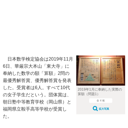
日本数学検定協会は2019年11月
6日、華厳宗大本山「東大寺」に
奉納した数学の額「算額」2問の
最優秀解答賞、優秀解答賞を発表
した。受賞者は6人。すべて10代
2019年1月に奉納した実際の
算額（問題1）
の女子学生だという。団体賞は、
全 4 枚
朝日塾中等教育学校（岡山県）と
福岡県立鞍手高等学校が受賞し
拡大写真
た。