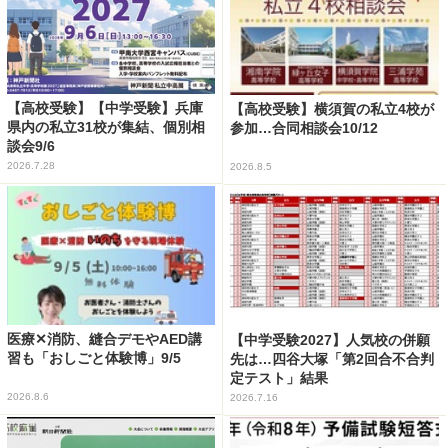
【高校受験】【中学受験】兵庫
【高校受験】横須賀の私立4校が
県内の私立31校が集結、個別相
参加…合同相談会10/12
談会9/6
2026.7.28
2026.8.5
医療✕消防、縫合デモやAED講
【中学受験2027】人気校の併願
習も「おしごと体験博」9/5
先は…四谷大塚「第2回合不合判
定テスト」結果
2026.8.6
2026.7.16