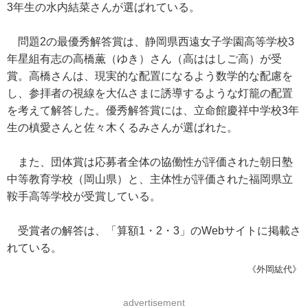
3年生の水内結菜さんが選ばれている。
問題2の最優秀解答賞は、静岡県西遠女子学園高等学校3
年星組有志の高橋薫（ゆき）さん（高ははしご高）が受
賞。高橋さんは、現実的な配置になるよう数学的な配慮を
し、参拝者の視線を大仏さまに誘導するような灯籠の配置
を考えて解答した。優秀解答賞には、立命館慶祥中学校3年
生の槙愛さんと佐々木くるみさんが選ばれた。
また、団体賞は応募者全体の協働性が評価された朝日塾
中等教育学校（岡山県）と、主体性が評価された福岡県立
鞍手高等学校が受賞している。
受賞者の解答は、「算額1・2・3」のWebサイトに掲載さ
れている。
《外岡紘代》
advertisement