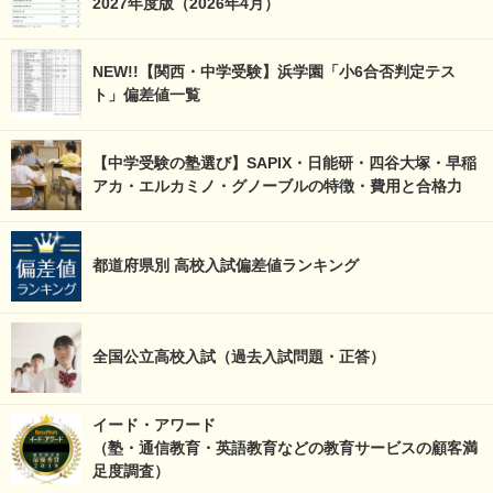
2027年度版（2026年4月）
NEW!!【関西・中学受験】浜学園「小6合否判定テス
ト」偏差値一覧
【中学受験の塾選び】SAPIX・日能研・四谷大塚・早稲
アカ・エルカミノ・グノーブルの特徴・費用と合格力
都道府県別 高校入試偏差値ランキング
全国公立高校入試（過去入試問題・正答）
イード・アワード
（塾・通信教育・英語教育などの教育サービスの顧客満
足度調査）