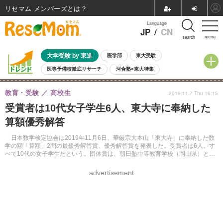
リセマム メンバーズ
Language
JP
/
CN
menu
search
大学受験 by 東進
医学部
東大受験
医専予備校徹底リサーチ
河合塾×東大特集
親子で考える大学選び
高校受験
中学受験
小学校受験
教育・受験
高校生
2019.11.7 Thu 16:15
共通テスト
夏休み
8月開催学校説明会・相談会
受賞者は10代女子学生6人、東大寺に奉納した
8月開催イベント・WS
全国公立高校 過去問
人気記事
算額優秀解答
自由研究教材（小学生向け）
自由研究教材（中学生向け）
ランキング
日本数学検定協会は2019年11月6日、華厳宗大本山「東大寺」に奉納した数
学の額「算額」2問の最優秀解答賞、優秀解答賞を発表した。受賞者は6人。す
べて10代の女子学生だという。団体賞は、朝日塾中等教育学校（岡山県）と福
岡県立鞍手高等学校が受賞した。
advertisement