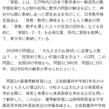
「算額」とは、江戸時代の日本で数学者や一般庶民の数
学愛好家たちが額や絵馬に数学の問題や解法を記して、神
社や仏閣に奉納しあった歴史ある文化のこと。日本数学検
定協会は、「算数・数学に興味をもってもらう機会の増
進」「算数・数学を通じた人々の交流の活性化」などを目
的に、「算額1・2・3」を企画立案。現代に算額を復興し
て、東大寺に奉納している。
2019年の問題は、「大仏さまのお身拭いに必要な人数
は？」と「現実的で美しい灯籠の置き方は？」の2問。この
問題に、全国18の学校から、問題1に681件、問題2に151
件、合計832件の解答が寄せられたという。
問題1の最優秀解答賞には、立命館慶祥中学校1年生の小
松さくらさんが選ばれた。小松さんは大仏さまの表面積を
求める際に、身長と体重から体表面積を求める公式を用い
て解答した。このほか、優秀解答賞には静岡県西遠女子学
園高等学校3年星組有志の伊藤奈緒さん、立命館慶祥中学校