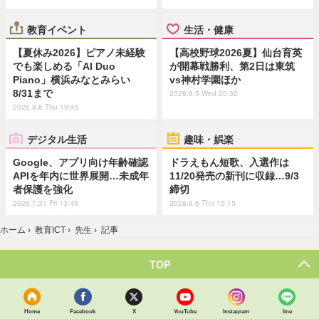
教育イベント
生活・健康
【夏休み2026】ピアノ未経験
【高校野球2026夏】仙台育英
でも楽しめる「AI Duo
が開幕戦勝利、第2日は東筑
Piano」横浜みなとみらい
vs神村学園ほか
8/31まで
2026.8.5 Wed 20:32
2026.8.6 Thu 19:45
デジタル生活
趣味・娯楽
Google、アプリ向け年齢確認
ドラえもん短歌、入選作は
APIを年内に世界展開…未成年
11/20発売の新刊に収録…9/3
者保護を強化
締切
2026.7.31 Fri 13:45
2026.8.6 Thu 15:15
ホーム
›
教育ICT
›
先生
›
記事
TOP
Home
Facebook
X
YouTube
Instagram
line