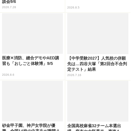
談会9/6
2026.7.28
2026.8.5
医療✕消防、縫合デモやAED講
【中学受験2027】人気校の併願
習も「おしごと体験博」9/5
先は…四谷大塚「第2回合不合判
定テスト」結果
2026.8.6
2026.7.16
砂金甲子園、神戸女学院が優
全国高校麻雀32チーム本選出
勝…全国14校の中高生が腕競う