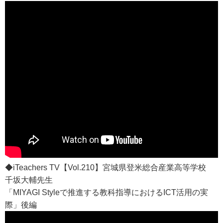
◆iTeachers TV【Vol.210】宮城県登米総合産業高等学校
千坂大輔先生
「MIYAGI Styleで推進する教科指導におけるICT活用の実
際」後編