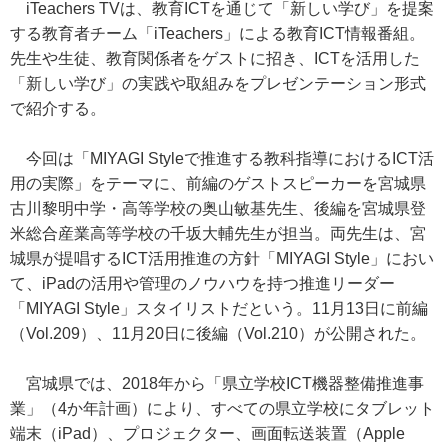
iTeachers TVは、教育ICTを通じて「新しい学び」を提案
する教育者チーム「iTeachers」による教育ICT情報番組。
先生や生徒、教育関係者をゲストに招き、ICTを活用した
「新しい学び」の実践や取組みをプレゼンテーション形式
で紹介する。
今回は「MIYAGI Styleで推進する教科指導におけるICT活
用の実際」をテーマに、前編のゲストスピーカーを宮城県
古川黎明中学・高等学校の奥山敏基先生、後編を宮城県登
米総合産業高等学校の千坂大輔先生が担当。両先生は、宮
城県が提唱するICT活用推進の方針「MIYAGI Style」におい
て、iPadの活用や管理のノウハウを持つ推進リーダー
「MIYAGI Style」スタイリストだという。11月13日に前編
（Vol.209）、11月20日に後編（Vol.210）が公開された。
宮城県では、2018年から「県立学校ICT機器整備推進事
業」（4か年計画）により、すべての県立学校にタブレット
端末（iPad）、プロジェクター、画面転送装置（Apple