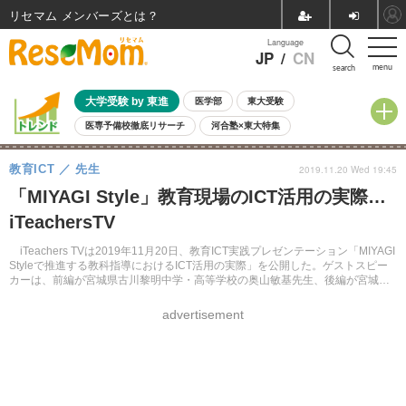
リセマム メンバーズ
Language
JP
/
CN
menu
search
大学受験 by 東進
医学部
東大受験
医専予備校徹底リサーチ
河合塾×東大特集
親子で考える大学選び
高校受験
中学受験
小学校受験
教育ICT
先生
2019.11.20 Wed 19:45
共通テスト
夏休み
8月開催学校説明会・相談会
「MIYAGI Style」教育現場のICT活用の実際…
8月開催イベント・WS
全国公立高校 過去問
人気記事
iTeachersTV
自由研究教材（小学生向け）
自由研究教材（中学生向け）
ランキング
iTeachers TVは2019年11月20日、教育ICT実践プレゼンテーション「MIYAGI
Styleで推進する教科指導におけるICT活用の実際」を公開した。ゲストスピー
カーは、前編が宮城県古川黎明中学・高等学校の奥山敏基先生、後編が宮城県
登米総合産業高等学校の千坂大輔先生。
advertisement