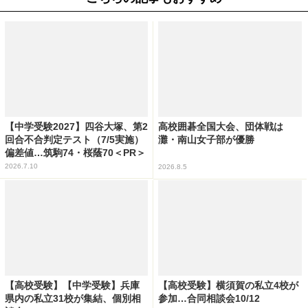
【中学受験2027】四谷大塚、第2
高校囲碁全国大会、団体戦は
回合不合判定テスト（7/5実施）
灘・南山女子部が優勝
偏差値…筑駒74・桜蔭70＜PR＞
2026.7.10
2026.8.5
【高校受験】【中学受験】兵庫
【高校受験】横須賀の私立4校が
県内の私立31校が集結、個別相
参加…合同相談会10/12