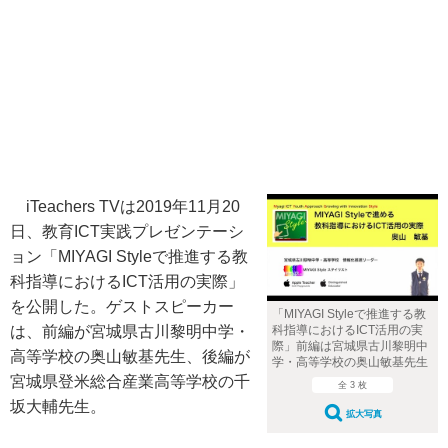
iTeachers TVは2019年11月20
日、教育ICT実践プレゼンテーシ
ョン「MIYAGI Styleで推進する教
科指導におけるICT活用の実際」
を公開した。ゲストスピーカー
「MIYAGI Styleで推進する教
科指導におけるICT活用の実
は、前編が宮城県古川黎明中学・
際」前編は宮城県古川黎明中
高等学校の奥山敏基先生、後編が
学・高等学校の奥山敏基先生
宮城県登米総合産業高等学校の千
全 3 枚
坂大輔先生。
拡大写真