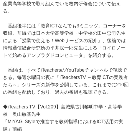
産業高等学校で取り組んでいる校内研修会について伝え
る。
番組後半には「教育ICTなんでも3ミニッツ」コーナーを
収録。前編では日本大学高等学校・中学校の田中忠司先生
による「授業で使える！Webサービスの紹介」、後編では
情報通信総合研究所の平井聡一郎先生による「ロイロノー
トで始めるアンプラグドコンピュータ」を紹介する。
番組は、すべてiTeachersのYouTubeチャンネルで視聴で
きる。毎週水曜日の夜に「iTeachersTV ～教育ICTの実践者
たち～」シリーズの新作を公開している。これまでに210回
の番組を配信しており、過去の番組も視聴できる。
◆iTeachers TV【Vol.209】宮城県古川黎明中学・高等学
校 奥山敏基先生
「MIYAGI Styleで推進する教科指導におけるICT活用の実
際」前編