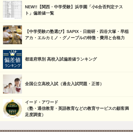
NEW!!【関西・中学受験】浜学園「小6合否判定テス
ト」偏差値一覧
【中学受験の塾選び】SAPIX・日能研・四谷大塚・早稲
アカ・エルカミノ・グノーブルの特徴・費用と合格力
都道府県別 高校入試偏差値ランキング
全国公立高校入試（過去入試問題・正答）
イード・アワード
（塾・通信教育・英語教育などの教育サービスの顧客満
足度調査）