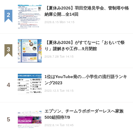
【夏休み2026】羽田空港見学会、管制塔や格
納庫公開…全14回
2026.6.15 Mon 14:15
【夏休み2026】がすてなーに「おもいで祭
り」謎解きや工作…9月閉館
2026.7.28 Tue 14:15
1位はYouTube発の…小学生の流行語ランキ
ング2023
2023.12.5 Tue 16:15
エプソン、チームラボボーダーレスへ家族
500組招待7/9
2022.6.14 Tue 10:45