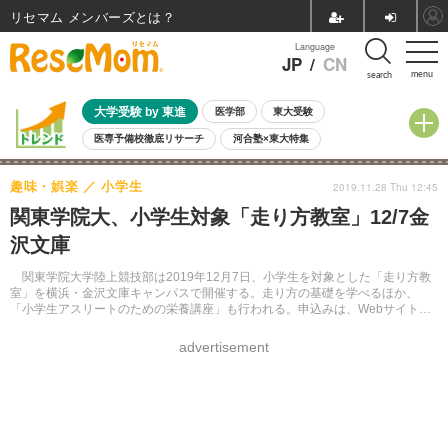
リセマム メンバーズ
Language
JP
/
CN
menu
search
大学受験 by 東進
医学部
東大受験
医専予備校徹底リサーチ
河合塾×東大特集
親子で考える大学選び
高校受験
中学受験
小学校受験
趣味・娯楽
小学生
2019.11.28 Thu 12:45
共通テスト
夏休み
8月開催学校説明会・相談会
関東学院大、小学生対象「走り方教室」12/7金
8月開催イベント・WS
全国公立高校 過去問
人気記事
沢文庫
自由研究教材（小学生向け）
自由研究教材（中学生向け）
ランキング
関東学院大学陸上競技部は2019年12月7日、小学生を対象とした「走り方教
室」を横浜・金沢文庫キャンパスで開催する。走り方の基礎を学べるほか、
「小学生アスリートのための栄養講座」も行われる。申込みは、Webサイトに
て受け付けている。
advertisement