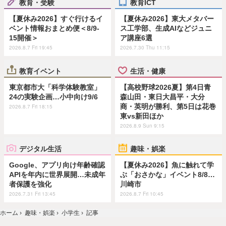
教育・受験
教育ICT
【夏休み2026】すぐ行けるイ
【夏休み2026】東大メタバー
ベント情報おまとめ便＜8/9-
ス工学部、生成AIなどジュニ
15開催＞
ア講座6選
2026.8.7 Fri 19:45
2026.7.30 Thu 11:15
教育イベント
生活・健康
東京都市大「科学体験教室」
【高校野球2026夏】第4日青
24の実験企画…小中向け9/6
森山田・東日大昌平・大分
商・英明が勝利、第5日は花巻
2026.8.7 Fri 18:15
東vs新田ほか
2026.8.9 Sun 9:15
デジタル生活
趣味・娯楽
Google、アプリ向け年齢確認
【夏休み2026】魚に触れて学
APIを年内に世界展開…未成年
ぶ「おさかな」イベント8/8…
者保護を強化
川崎市
2026.7.31 Fri 13:45
2026.8.7 Fri 10:45
ホーム
›
趣味・娯楽
›
小学生
›
記事