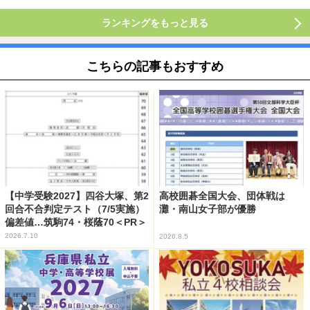
ランキングをもっと見る
こちらの記事もおすすめ
【中学受験2027】四谷大塚、第2
高校囲碁全国大会、団体戦は
回合不合判定テスト（7/5実施）
灘・南山女子部が優勝
偏差値…筑駒74・桜蔭70＜PR＞
2026.7.10
2026.8.5