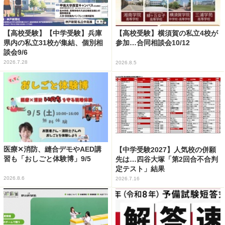
【高校受験】【中学受験】兵庫
【高校受験】横須賀の私立4校が
県内の私立31校が集結、個別相
参加…合同相談会10/12
談会9/6
2026.7.28
2026.8.5
医療✕消防、縫合デモやAED講
【中学受験2027】人気校の併願
習も「おしごと体験博」9/5
先は…四谷大塚「第2回合不合判
定テスト」結果
2026.8.6
2026.7.16