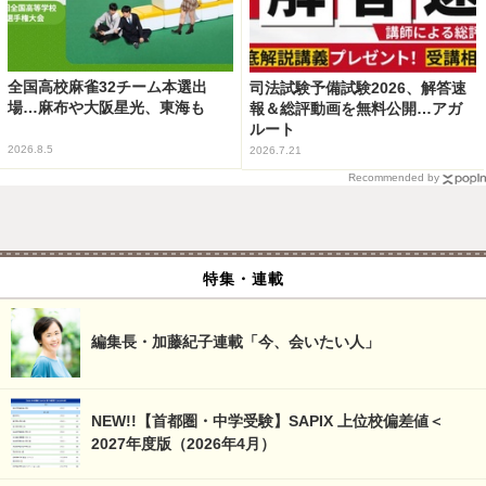
全国高校麻雀32チーム本選出
司法試験予備試験2026、解答速
場…麻布や大阪星光、東海も
報＆総評動画を無料公開…アガ
ルート
2026.8.5
2026.7.21
Recommended by
特集・連載
編集長・加藤紀子連載「今、会いたい人」
NEW!!【首都圏・中学受験】SAPIX 上位校偏差値＜
2027年度版（2026年4月）