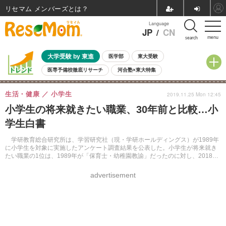
リセマム メンバーズ
Language
JP
/
CN
menu
search
大学受験 by 東進
医学部
東大受験
医専予備校徹底リサーチ
河合塾×東大特集
親子で考える大学選び
高校受験
中学受験
小学校受験
生活・健康
小学生
2019.11.25 Mon 12:45
共通テスト
夏休み
8月開催学校説明会・相談会
小学生の将来就きたい職業、30年前と比較…小
8月開催イベント・WS
全国公立高校 過去問
人気記事
学生白書
自由研究教材（小学生向け）
自由研究教材（中学生向け）
ランキング
学研教育総合研究所は、学習研究社（現・学研ホールディングス）が1989年
に小学生を対象に実施したアンケート調査結果を公表した。小学生が将来就き
たい職業の1位は、1989年が「保育士・幼稚園教諭」だったのに対し、2018年
が「パティシエ（ケーキ屋さん）」だった。
advertisement