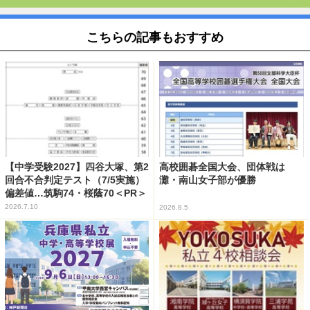
こちらの記事もおすすめ
【中学受験2027】四谷大塚、第2
高校囲碁全国大会、団体戦は
回合不合判定テスト（7/5実施）
灘・南山女子部が優勝
偏差値…筑駒74・桜蔭70＜PR＞
2026.7.10
2026.8.5