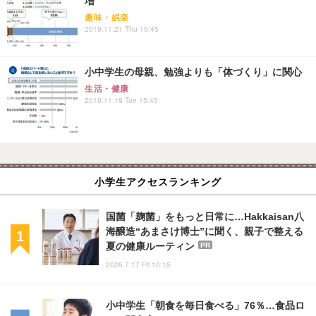
増
趣味・娯楽
2019.11.21 Thu 19:45
小中学生の母親、勉強よりも「体づくり」に関心
生活・健康
2019.11.19 Tue 15:45
小学生アクセスランキング
国菌「麹菌」をもっと日常に…Hakkaisan八
海醸造“あまさけ博士”に聞く、親子で整える
夏の健康ルーティン
PR
2026.7.17 Fri 10:15
小中学生「朝食を毎日食べる」76％…食品ロ