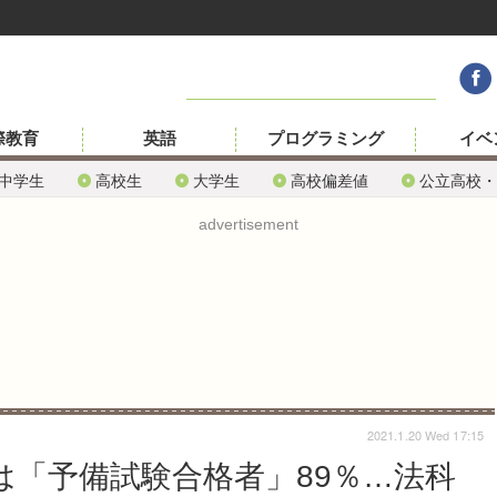
際教育
英語
プログラミング
イベ
中学生
高校生
大学生
高校偏差値
公立高校・
advertisement
2021.1.20 Wed 17:15
位は「予備試験合格者」89％…法科