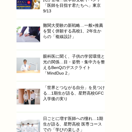
「医師を目指す君たちへ」東京
9/13
難関大受験の新戦略…一般×推薦
を賢く併願する高校1、2年生か
らの「複線設計」
眼科医に聞く、子供の学習環境と
光の関係…目・姿勢・集中力を整
えるBenQのデスクライト
「MindDuo 2」
「世界とつながる自分」を見つけ
る…1期生が語る、星野高校GFC
入学後の実り
日ごとに増す医師への憧れ…1期
生が語る、星野高校 医専コース
での「学びの楽しさ」