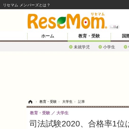
リセマム メンバーズ
ホーム
教育・受験
国
未就学児
小学生
ホーム
›
教育・受験
›
大学生
›
記事
教育・受験
大学生
司法試験2020、合格率1