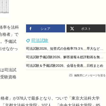
格率を法科
シェア
ポスト
合格者」で
司法試験
た。予備試
出せなかっ
司法試験2026、短答式の合格率79.3％…早大など大学院別結果も
司法試験予備試験2026、解答速報＆総評動画を無料公開…アガルート
司法試験＆予備試験2026、会場を発表…日程まとめ
は司法試
編集部にメッセージを送る
は受験資格
合格者」が378人で最多となり、ついで「東京大法科大学
、「京都大法科大学院」107人、「中央大法科大学院」85