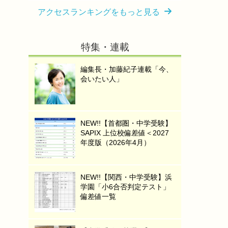
アクセスランキングをもっと見る
特集・連載
編集長・加藤紀子連載「今、
会いたい人」
NEW!!【首都圏・中学受験】
SAPIX 上位校偏差値＜2027
年度版（2026年4月）
NEW!!【関西・中学受験】浜
学園「小6合否判定テスト」
偏差値一覧