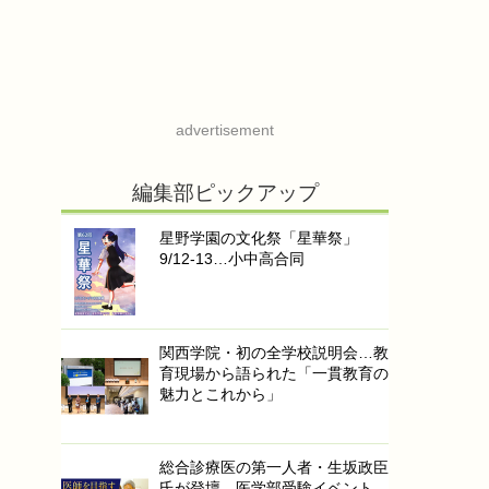
advertisement
編集部ピックアップ
星野学園の文化祭「星華祭」
9/12-13…小中高合同
関西学院・初の全学校説明会…教
育現場から語られた「一貫教育の
魅力とこれから」
総合診療医の第一人者・生坂政臣
氏が登壇…医学部受験イベント