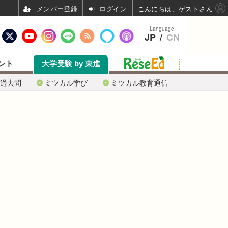
ログイン
こんにちは、ゲストさん
Language
JP
/
CN
ント
大学受験 by 東進
過去問
ミツカル学び
ミツカル教育通信