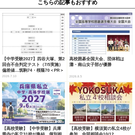
こちらの記事もおすすめ
【中学受験2027】四谷大塚、第2
高校囲碁全国大会、団体戦は
回合不合判定テスト（7/5実施）
灘・南山女子部が優勝
偏差値…筑駒74・桜蔭70＜PR＞
2026.7.10
2026.8.5
【高校受験】【中学受験】兵庫
【高校受験】横須賀の私立4校が
県内の私立31校が集結、個別相
参加…合同相談会10/12