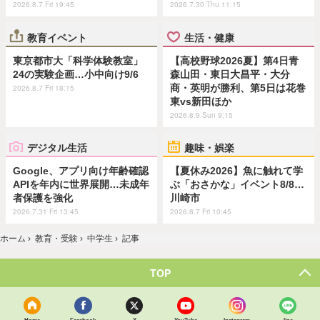
2026.8.7 Fri 19:45
2026.7.30 Thu 11:15
教育イベント
生活・健康
東京都市大「科学体験教室」
【高校野球2026夏】第4日青
24の実験企画…小中向け9/6
森山田・東日大昌平・大分
商・英明が勝利、第5日は花巻
2026.8.7 Fri 18:15
東vs新田ほか
2026.8.9 Sun 9:15
デジタル生活
趣味・娯楽
Google、アプリ向け年齢確認
【夏休み2026】魚に触れて学
APIを年内に世界展開…未成年
ぶ「おさかな」イベント8/8…
者保護を強化
川崎市
2026.7.31 Fri 13:45
2026.8.7 Fri 10:45
ホーム
›
教育・受験
›
中学生
›
記事
TOP
Home
Facebook
X
YouTube
Instagram
line