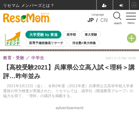
リセマム メンバーズ
Language
JP
/
CN
menu
search
大学受験 by 東進
医学部
東大受験
医専予備校徹底リサーチ
河合塾×東大特集
親子で考える大学選び
高校受験
中学受験
小学校受験
教育・受験
中学生
2021.3.13 Sat 18:56
共通テスト
夏休み
8月開催学校説明会・相談会
【高校受験2021】兵庫県公立高入試＜理科＞講
8月開催イベント・WS
全国公立高校 過去問
人気記事
評…昨年並み
自由研究教材（小学生向け）
自由研究教材（中学生向け）
ランキング
2021年3月12日（金）、令和3年度（2021年度）兵庫県公立高等学校入学者
選抜の学力検査が実施された。リセマムでは、成学社（開成教育グループ）の
協力を得て、「理科」の講評を掲載する。
advertisement