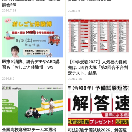
談会9/6
2026.7.28
2026.8.5
医療✕消防、縫合デモやAED講
【中学受験2027】人気校の併願
習も「おしごと体験博」9/5
先は…四谷大塚「第2回合不合判
定テスト」結果
2026.8.6
2026.7.16
全国高校麻雀32チーム本選出
司法試験予備試験2026、解答速